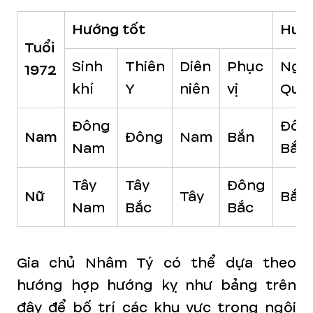
Hướng tốt
Hướ
Tuổi
Sinh
Thiên
Diên
Phục
Ngũ
1972
khí
Y
niên
vị
Quỷ
Đông
Đôn
Nam
Đông
Nam
Bắn
Nam
Bắc
Tây
Tây
Đông
Nữ
Tây
Bắc
Nam
Bắc
Bắc
Gia chủ Nhâm Tý có thể dựa theo
hướng hợp hướng kỵ như bảng trên
đây để bố trí các khu vực trong ngôi