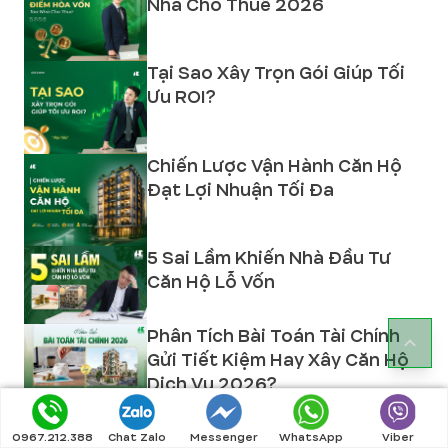
Nhà Cho Thuê 2026
Tại Sao Xây Trọn Gói Giúp Tối
Ưu ROI?
Chiến Lược Vận Hành Căn Hộ
Đạt Lợi Nhuận Tối Đa
5 Sai Lầm Khiến Nhà Đầu Tư
Căn Hộ Lỗ Vốn
Phân Tích Bài Toán Tài Chính
Gửi Tiết Kiệm Hay Xây Căn Hộ
Dịch Vụ 2026?
Happy Hour Tháng 5
0967.212.388
Chat Zalo
Messenger
WhatsApp
Viber