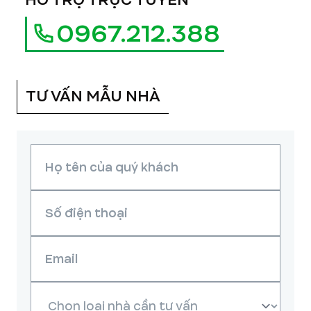
HỖ TRỢ TRỰC TUYẾN
0967.212.388
TƯ VẤN MẪU NHÀ