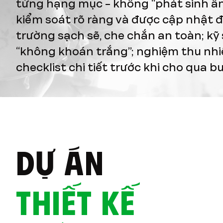
từng hạng mục - không “phát sinh ẩn
kiểm soát rõ ràng và được cập nhật 
trường sạch sẽ, che chắn an toàn; kỹ 
“không khoán trắng”; nghiệm thu nhi
checklist chi tiết trước khi cho qua bư
DỰ ÁN
THIẾT KẾ