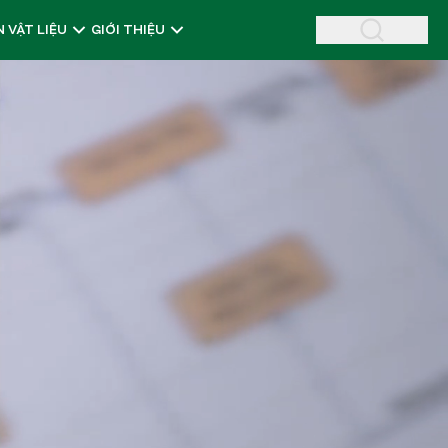
 VẬT LIỆU
GIỚI THIỆU