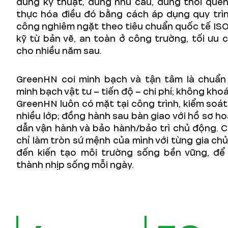
đúng kỹ thuật, đúng nhu cầu, đúng thói que
thực hóa điều đó bằng cách áp dụng quy trình
công nghiêm ngặt theo tiêu chuẩn quốc tế ISO
kỹ từ bản vẽ, an toàn ở công trường, tối ưu c
cho nhiều năm sau.
GreenHN coi minh bạch và tận tâm là chuẩn
minh bạch vật tư – tiến độ – chi phí; không kho
GreenHN luôn có mặt tại công trình, kiểm soát
nhiều lớp; đồng hành sau bàn giao với hồ sơ h
dẫn vận hành và bảo hành/bảo trì chủ động. 
chỉ làm tròn sứ mệnh của mình với từng gia ch
đến kiến tạo môi trường sống bền vững, để
thành nhịp sống mỗi ngày.