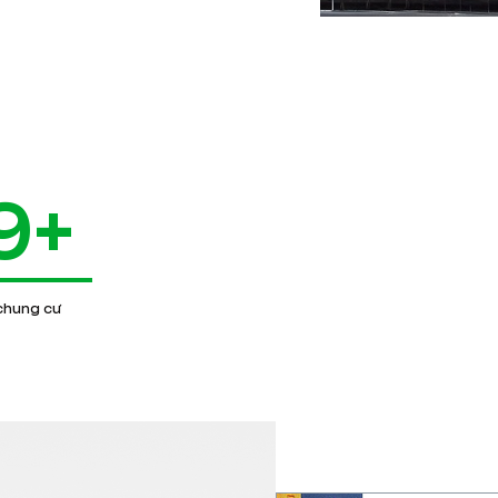
9+
 chung cư