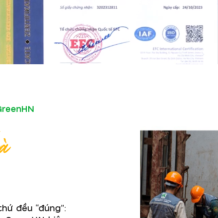
 GreenHN
à
thứ đều “đúng”: