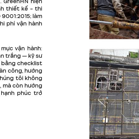
n. GreenHN hiện
 thiết kế - thi
 9001:2015; làm
hi phí vận hành
 mực vận hành:
án trắng — kỹ sư
 bằng checklist
oàn công, hướng
Chúng tôi không
ủ, mà còn hướng
 hạnh phúc trở