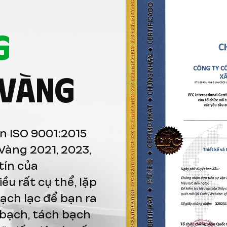
G
 VÀNG
n ISO 9001:2015
Vàng 2021, 2023,
tín của
u rất cụ thể, lặp
mạch lạc để bạn ra
 bạch, tách bạch