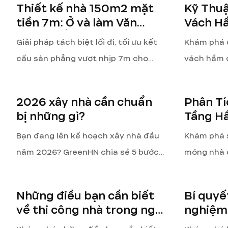
Thiết kế nhà 150m2 mặt
Kỹ Thu
thay đổi công năng nhà cho thuê
đầu tư 202
tiền 7m: Ở và làm Văn
Vách H
2026.
phòng đẳng cấp
Bền 70
Giải pháp tách biệt lối đi, tối ưu kết
Khám phá q
cấu sàn phẳng vượt nhịp 7m cho
vách hầm 
nhà phố kết hợp văn phòng. Tư vấn
Kỹ thuật đị
PCCC và dự toán chi phí 2026 từ
ngừng bằn
2026 xây nhà cần chuẩn
Phân T
chuyên gia GreenHN.
giằng chốn
bị những gì?
Tầng H
vĩnh viễn 
Không 
Bạn đang lên kế hoạch xây nhà đầu
Khám phá s
năm 2026? GreenHN chia sẻ 5 bước
móng nhà 
chuẩn bị cốt lõi về tài chính, pháp lý,
không hầm
thiết kế và nhà thầu, giúp bạn khởi
tố tải trọ
Những điều bạn cần biết
Bí quyế
công suôn sẻ, đúng tiến độ và tối ưu
thi công v
về thi công nhà trong ngõ
nghiệm 
chi phí.
đảm bảo t
nhỏ mới nhất 2026
chuẩn 