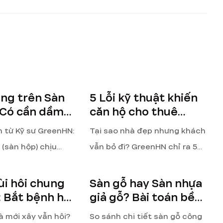
ng trên Sàn
5 Lỗi kỹ thuật khiến
 Có cần dầm
căn hộ cho thuê
 dưới không?
vắng khách |
 từ Kỹ sư GreenHN:
Tại sao nhà đẹp nhưng khách
GreenHN
(sàn hộp) chịu
vẫn bỏ đi? GreenHN chỉ ra 5
 xây trực tiếp tại
lỗi kỹ thuật ngầm (thang máy,
 mà không cần dầm
wifi, chống ồn, điện nước) làm
ùi hôi chung
Sàn gỗ hay Sàn nhựa
háp tối ưu để thay
tắc nghẽn dòng tiền đầu tư
: Bắt bệnh hệ
giả gỗ? Bài toán bền
 Giải pháp
10 năm cho nhà thuê
năng nhà cho thuê
2026.
à mới xây vẫn hôi?
So sánh chi tiết sàn gỗ công