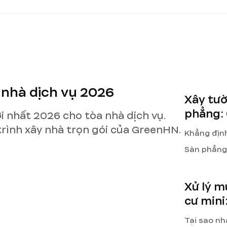
 nhà dịch vụ 2026
Xây tườ
phẳng:
i nhất 2026 cho tòa nhà dịch vụ.
đỡ phía
trình xây nhà trọn gói của GreenHN.
Khẳng định
Sàn phẳng 
được tường
mọi vị trí
Xử lý m
đỡ. Giải p
cư mini
thống &
đổi công 
Tại sao nh