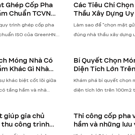
ật Ghép Cốp Pha
Các Tiêu Chí Chọn
6.
vụ từ GreenHN.
ầm Chuẩn TCVN
Thầu Xây Dựng Uy
 - 100 Năm
Nhất 2026
uy trình ghép cốp pha
Làm sao để "chọn mặt gử
chuẩn ISO của GreenHN.
đúng nhà thầu xây dựng u
nh vị laser, xử lý mạch
Khám phá 5 tiêu chí cốt lõ
g băng cản nước và hệ
tránh rủi ro phát sinh, ch
ích Móng Nhà Có
Bí Quyết Chọn Mó
g chịu lực giúp tầng hầm
và đảm bảo chất lượng cô
ầm Khác Gì Nhà
Diện Tích Lớn Tr
không thấm, không phình.
cùng GreenHN.
Hầm?
ự khác biệt cốt lõi giữa
Khám phá bí quyết chọn
có tầng hầm và nhà
diện tích lớn trên 100m2 
. GreenHN phân tích yếu
GreenHN. Bài viết phân t
ng, chống thấm, biện pháp
sâu các loại móng, yếu tố
t giúp gia chủ
Thi công cốp pha 
à giải pháp chuyên sâu để
hưởng, và giải pháp kỹ t
thu công trình
hầm và những lưu 
ầng hầm vững chắc, khô
bảo công trình kiên cố, b
xác