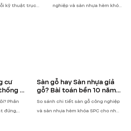
lỗi kỹ thuật trục
nghiệp và sàn nhựa hèm khóa
g, mất nước siphon
SPC cho nhà cho thuê. Tư vấn
h xử lý mùi hôi
chọn vật liệu chịu nước,
o cho căn hộ dịch
chống xước, bền 10 năm từ
enHN.
chuyên gia GreenHN.
g cư
Sàn gỗ hay Sàn nhựa giả
 thống &
gỗ? Bài toán bền 10 năm
cho nhà thuê
ôi? Phân
So sánh chi tiết sàn gỗ công nghiệp
át đứng,
và sàn nhựa hèm khóa SPC cho nhà
ình xử lý
cho thuê. Tư vấn chọn vật liệu chịu
căn hộ dịch
nước, chống xước, bền 10 năm từ