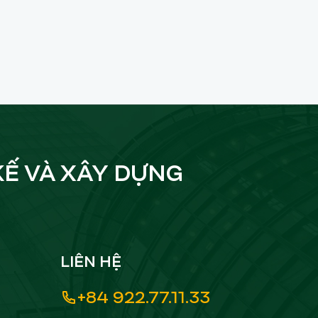
KẾ VÀ XÂY DỰNG
LIÊN HỆ
+84 922.77.11.33