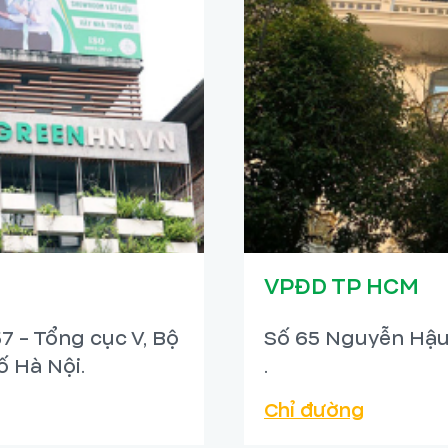
VPĐD TP HCM
7 - Tổng cục V, Bộ
Số 65 Nguyễn Hậu
 Hà Nội.
.
Chỉ đường