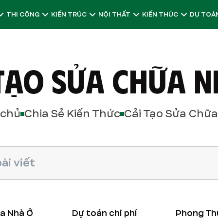
THI CÔNG
KIẾN TRÚC
NỘI THẤT
KIẾN THỨC
DỰ TOÁN
 TẠO SỬA CHỮA N
 chủ
Chia Sẻ Kiến Thức
Cải Tạo Sửa Chữa
ữa Nhà Ở
Dự toán chi phí
Phong Th