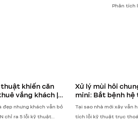
MEP
2026.
Phân tích 
thoát đứn
và quy trìn
chuẩn 5 sa
vụ từ Gre
ỹ thuật khiến căn
Xử lý mùi hôi chun
thuê vắng khách |
mini: Bắt bệnh hệ
HN
Giải pháp MEP
à đẹp nhưng khách vẫn bỏ
Tại sao nhà mới xây vẫn h
 chỉ ra 5 lỗi kỹ thuật
tích lỗi kỹ thuật trục tho
g máy, wifi, chống ồn,
mất nước siphon và quy tr
 làm tắc nghẽn dòng tiền
mùi hôi chuẩn 5 sao cho 