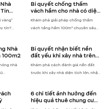
 Nhà
Bí quyết chống thấm
chuyên gia GreenHN.
 Tín
vách hầm cho nhà có diện
tích 100m2
i vàng"
Khám phá giải pháp chống thấm
y tín?
vách tầng hầm 100m² chuyên sâu
i giúp bạn
từ GreenHN. Bài viết phân tích các
ậm tiến độ
nguyên lý, vật liệu và quy trình thi
ng Nhà
Bí quyết nhận biết nền
ng trình
công chuẩn kỹ thuật, đảm bảo tầng
ên 100m2
đất yếu khi xây nhà trên
hầm khô ráo, bền vững và an toàn
100m2
 móng nhà
Khám phá cách đánh giá nền đất
tuyệt đối.
từ
trước khi xây nhà diện tích lớn, nhận
ích chuyên
biết dấu hiệu đất yếu và những rủi
 ảnh
ro tiềm ẩn. GreenHN chia sẻ bí quyết
vách
6 chi tiết ảnh hưởng đến
huật đảm
khảo sát chuyên sâu và giải pháp
ý
hiệu quả thuê chung cư
ền vững
móng tối ưu, đảm bảo công trình
mini chủ đầu tư nên tránh