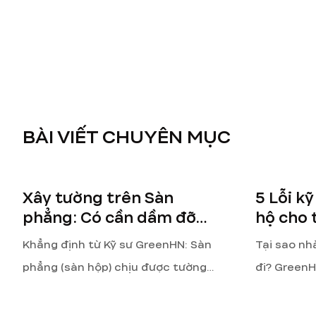
BÀI VIẾT CHUYÊN MỤC
Xây tường trên Sàn
5 Lỗi k
phẳng: Có cần dầm đỡ
hộ cho 
phía dưới không?
Green
Khẳng định từ Kỹ sư GreenHN: Sàn
Tại sao nh
phẳng (sàn hộp) chịu được tường
đi? GreenHN
xây trực tiếp tại mọi vị trí mà không
ngầm (than
cần dầm đỡ. Giải pháp tối ưu để
điện nước)