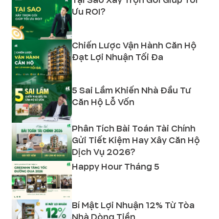
Tại Sao Xây Trọn Gói Giúp Tối
Ưu ROI?
Chiến Lược Vận Hành Căn Hộ
Đạt Lợi Nhuận Tối Đa
5 Sai Lầm Khiến Nhà Đầu Tư
Căn Hộ Lỗ Vốn
Phân Tích Bài Toán Tài Chính
Gửi Tiết Kiệm Hay Xây Căn Hộ
Dịch Vụ 2026?
Happy Hour Tháng 5
Bí Mật Lợi Nhuận 12% Từ Tòa
Nhà Dòng Tiền