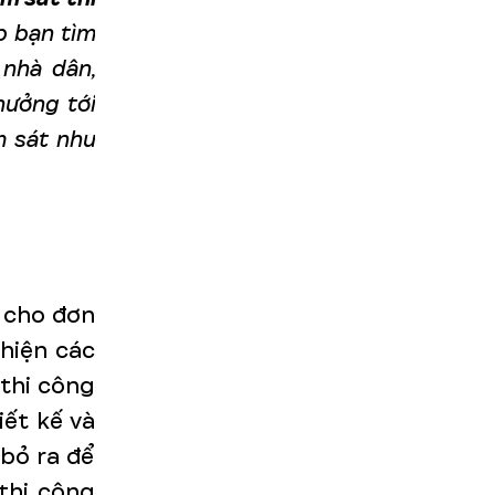
p bạn tìm
 nhà dân,
hưởng tới
m sát như
ả cho đơn
 hiện các
 thi công
ết kế và
 bỏ ra để
thi công