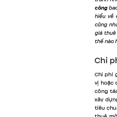
công
bao
hiểu về 
cũng như
giá thuê
thế nào 
Chi p
Chi phí 
vị hoặc 
công tác
xây dựn
tiêu chu
thuê mộ