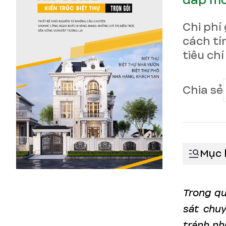
đáp mớ
Chi phí
cách tí
tiêu chí
Chia sẻ
Mục 
Trong qu
sát chuy
tránh nh