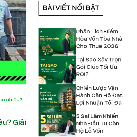
BÀI VIẾT NỔI BẬT
Phân Tích Điểm
Hòa Vốn Tòa Nhà
Cho Thuê 2026
Tại Sao Xây Trọn
Gói Giúp Tối Ưu
ROI?
Chiến Lược Vận
Hành Căn Hộ Đạt
Chi phí giám sát thi công nhà dân là bao nhiêu? Giải đáp mới nhất
Lợi Nhuận Tối Đa
5 Sai Lầm Khiến
êu? Giải
Nhà Đầu Tư Căn
Hộ Lỗ Vốn