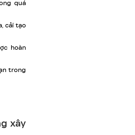
rong quá
, cải tạo
ược hoàn
bạn trong
ng xây