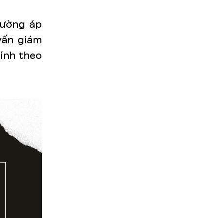
hường áp
vấn giám
tính theo