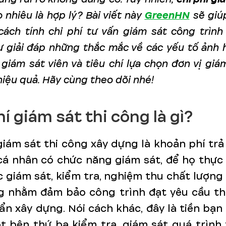
 nhiêu là hợp lý? Bài viết này
GreenHN
sẽ giú
cách tính chi phí tư vấn giám sát công trình
 giải đáp những thắc mắc về các yếu tố ảnh 
 giám sát viên và tiêu chí lựa chọn đơn vị giá
hiệu quả. Hãy cùng theo dõi nhé!
hí giám sát thi công là gì?
giám sát thi công xây dựng là khoản phí tr
cá nhân có chức năng giám sát, để họ thực
 giám sát, kiểm tra, nghiệm thu chất lượng
g nhằm đảm bảo công trình đạt yêu cầu thi
ẩn xây dựng. Nói cách khác, đây là tiền bạn
t bên thứ ba kiểm tra, giám sát quá trình 