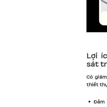
Lợi í
sát t
Có giám 
thiết th
Đảm 