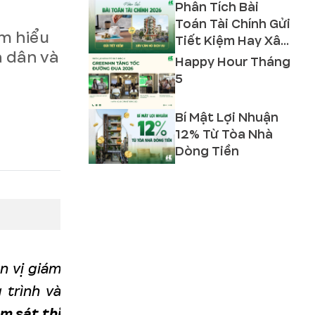
Phân Tích Bài
Toán Tài Chính Gửi
ìm hiểu
Tiết Kiệm Hay Xây
à dân và
Căn Hộ Dịch Vụ
Happy Hour Tháng
2026?
5
Bí Mật Lợi Nhuận
12% Từ Tòa Nhà
Dòng Tiền
n vị giám
 trình và
ám sát thi