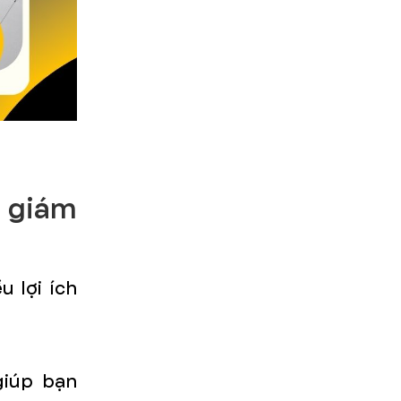
ó giám
u lợi ích
giúp bạn