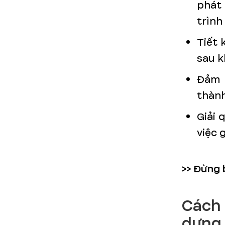
phát 
trình
Tiết 
sau k
Đảm 
thành
Giải 
việc 
>> Đừng 
Cách 
dựng 