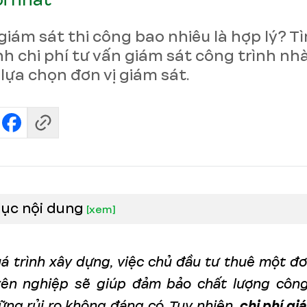
i nhất
 giám sát thi công bao nhiêu là hợp lý? T
nh chi phí tư vấn giám sát công trình nh
 lựa chọn đơn vị giám sát.
lục nội dung
[
xem
]
á trình xây dựng, việc chủ đầu tư thuê một đơ
ên nghiệp sẽ giúp đảm bảo chất lượng công
ững rủi ro không đáng có. Tuy nhiên,
chi phí gi