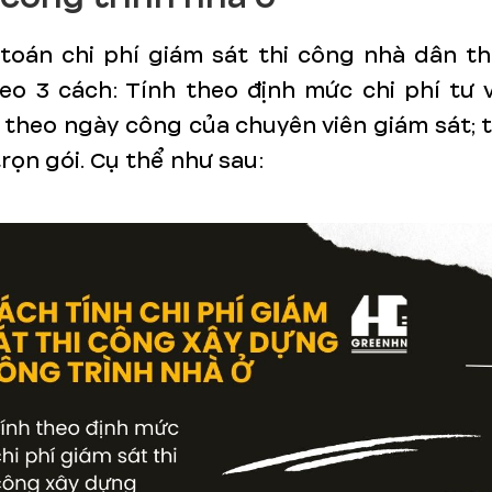
 toán chi phí giám sát thi công nhà dân t
eo 3 cách: Tính theo định mức chi phí tư 
h theo ngày công của chuyên viên giám sát; 
trọn gói. Cụ thể như sau: