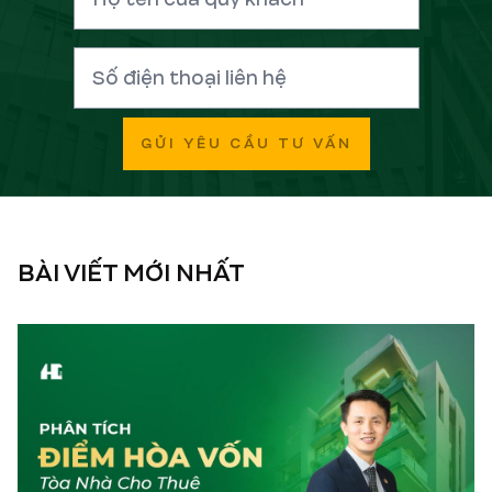
GỬI YÊU CẦU TƯ VẤN
BÀI VIẾT MỚI NHẤT