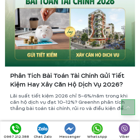
Phân Tích Bài Toán Tài Chính Gửi Tiết
Kiệm Hay Xây Căn Hộ Dịch Vụ 2026?
Lãi suất tiết kiệm 2026 chỉ 5–6%/năm trong khi
căn hộ dịch vụ đạt 10–12%? Greenhn phân tích
thẳng bài toán tài chính, rủi ro và điều kiện để
nhà đầu tư đưa ra quyết định đúng nhất.
0967.212.388
Chat Zalo
Messenger
WhatsApp
Viber