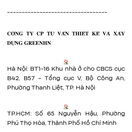
----------------------------------
𝐂𝐎̂𝐍𝐆 𝐓𝐘 𝐂𝐏 𝐓𝐔̛ 𝐕𝐀̂́𝐍 𝐓𝐇𝐈𝐄̂́𝐓 𝐊𝐄̂́ 𝐕𝐀̀ 𝐗𝐀̂𝐘
𝐃𝐔̛̣𝐍𝐆 𝐆𝐑𝐄𝐄𝐍𝐇𝐍
Hà Nội: BT1-16 Khu nhà ở cho CBCS cục
B42, B57 - Tổng cục V, Bộ Công An,
Phường Thanh Liệt, TP. Hà Nội
TP.HCM: Số 65 Nguyễn Hậu, Phường
Phú Thọ Hòa, Thành Phố Hồ Chí Minh