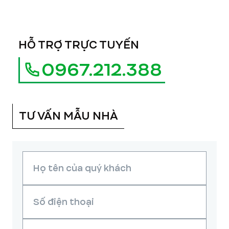
HỖ TRỢ TRỰC TUYẾN
0967.212.388
TƯ VẤN MẪU NHÀ