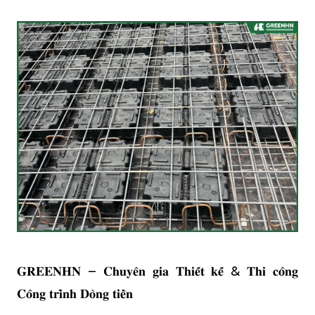
𝐆𝐑𝐄𝐄𝐍𝐇𝐍 – 𝐂𝐡𝐮𝐲𝐞̂𝐧 𝐠𝐢𝐚 𝐓𝐡𝐢𝐞̂́𝐭 𝐤𝐞̂́ & 𝐓𝐡𝐢 𝐜𝐨̂𝐧𝐠
𝐂𝐨̂𝐧𝐠 𝐭𝐫𝐢̀𝐧𝐡 𝐃𝐨̀𝐧𝐠 𝐭𝐢𝐞̂̀𝐧