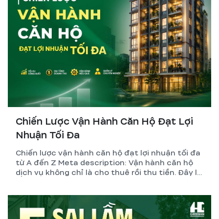
Chiến Lược Vận Hành Căn Hộ Đạt Lợi
Nhuận Tối Đa
Chiến lược vận hành căn hộ đạt lợi nhuận tối đa
từ A đến Z Meta description: Vận hành căn hộ
dịch vụ không chỉ là cho thuê rồi thu tiền. Đây là
hệ thống gồm thiết kế, pháp lý, quản lý và tối ưu
dòng tiền. GreenHN chia sẻ chiến lược thực tế
giúp chủ đầu tư đạt lợi nhuận bền vững.