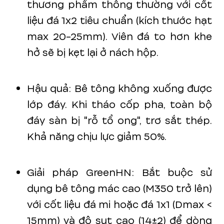
thương phẩm thông thường với cốt
liệu đá 1x2 tiêu chuẩn (kích thước hạt
max 20-25mm). Viên đá to hơn khe
hở sẽ bị kẹt lại ở nách hộp.
Hậu quả: Bê tông không xuống được
lớp đáy. Khi tháo cốp pha, toàn bộ
đáy sàn bị "rỗ tổ ong", trơ sắt thép.
Khả năng chịu lực giảm 50%.
Giải pháp GreenHN: Bắt buộc sử
dụng bê tông mác cao (M350 trở lên)
với cốt liệu đá mi hoặc đá 1x1 (Dmax <
15mm) và độ sụt cao (14±2) để dòng