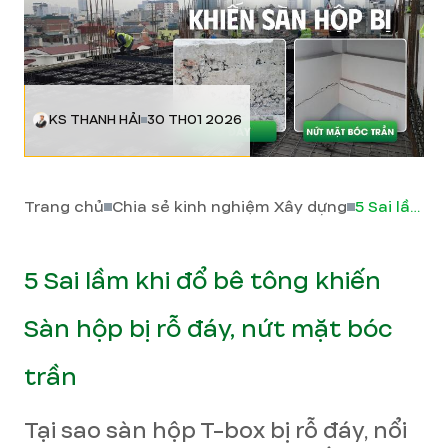
KS THANH HẢI
30 TH01 2026
Trang chủ
Chia sẻ kinh nghiệm Xây dựng
5 Sai lầm khi đổ bê tông khiến Sàn hộp bị rỗ đáy, nứt mặt bóc trần
5 Sai lầm khi đổ bê tông khiến
Sàn hộp bị rỗ đáy, nứt mặt bóc
trần
Tại sao sàn hộp T-box bị rỗ đáy, nổi