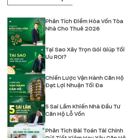
Phân Tích Điểm Hòa Vốn Tòa
Nhà Cho Thuê 2026
Tại Sao Xây Trọn Gói Giúp Tối
Ưu ROI?
Chiến Lược Vận Hành Căn Hộ
Đạt Lợi Nhuận Tối Đa
5 Sai Lầm Khiến Nhà Đầu Tư
Căn Hộ Lỗ Vốn
Phân Tích Bài Toán Tài Chính