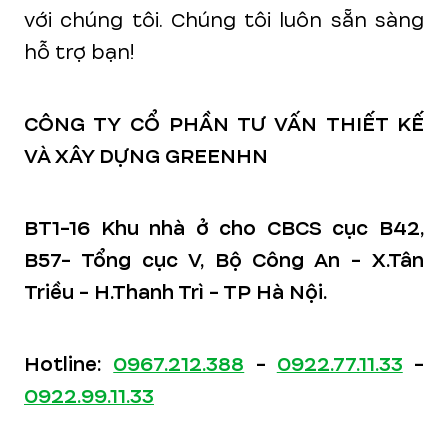
với chúng tôi. Chúng tôi luôn sẵn sàng
hỗ trợ bạn!
CÔNG TY CỔ PHẦN TƯ VẤN THIẾT KẾ
VÀ XÂY DỰNG GREENHN
BT1-16 Khu nhà ở cho CBCS cục B42,
B57- Tổng cục V, Bộ Công An - X.Tân
Triều - H.Thanh Trì - TP Hà Nội.
Hotline:
0967.212.388
-
0922.77.11.33
-
0922.99.11.33