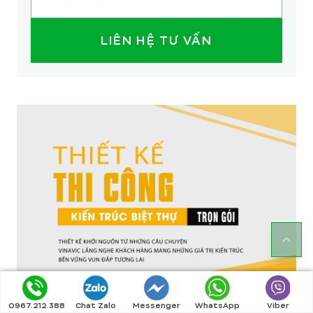
LIÊN HỆ TƯ VẤN
0967.212.388
Chat Zalo
Messenger
WhatsApp
Viber