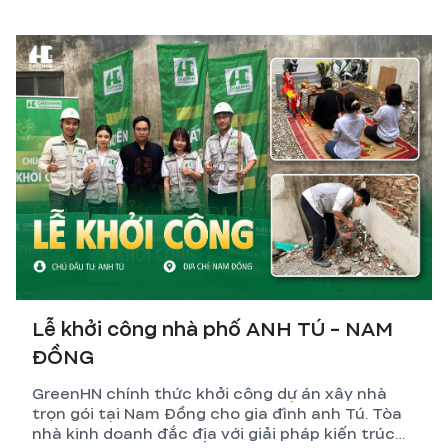
đến một kênh tích sản vừa bền vững, vừa tạo ra
dòng tiền thụ động mỗi tháng: xây tòa nhà dòng
tiền – CCMN – căn hộ dịch vụ.
Lễ khởi công nhà phố ANH TÚ - NAM
ĐỒNG
GreenHN chính thức khởi công dự án xây nhà
trọn gói tại Nam Đồng cho gia đình anh Tú. Tòa
nhà kinh doanh đắc địa với giải pháp kiến trúc