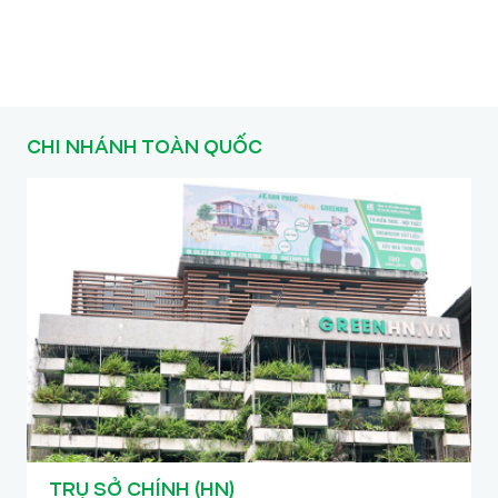
tối ưu và kỹ thuật thi công đỉnh cao.
CHI NHÁNH TOÀN QUỐC
TRỤ SỞ CHÍNH (HN)