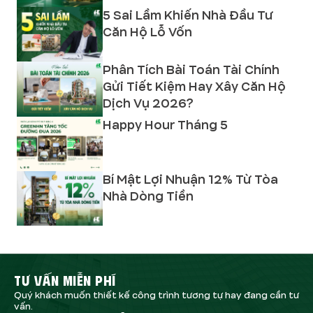
5 Sai Lầm Khiến Nhà Đầu Tư
Căn Hộ Lỗ Vốn
Phân Tích Bài Toán Tài Chính
Gửi Tiết Kiệm Hay Xây Căn Hộ
Dịch Vụ 2026?
Happy Hour Tháng 5
Bí Mật Lợi Nhuận 12% Từ Tòa
Nhà Dòng Tiền
TƯ VẤN MIỄN PHÍ
Quý khách muốn thiết kế công trình tương tự hay đang cần tư
vấn.