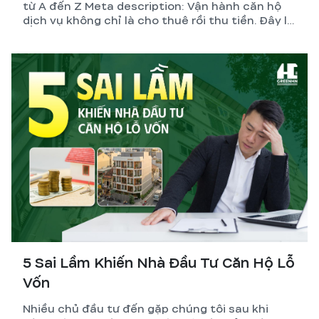
từ A đến Z Meta description: Vận hành căn hộ
dịch vụ không chỉ là cho thuê rồi thu tiền. Đây là
hệ thống gồm thiết kế, pháp lý, quản lý và tối ưu
dòng tiền. GreenHN chia sẻ chiến lược thực tế
giúp chủ đầu tư đạt lợi nhuận bền vững.
5 Sai Lầm Khiến Nhà Đầu Tư Căn Hộ Lỗ
Vốn
Nhiều chủ đầu tư đến gặp chúng tôi sau khi