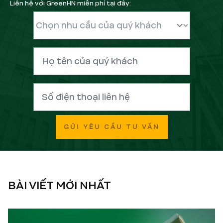
Liên hệ với GreenHN miễn phí tại đây:
GỬI YÊU CẦU TƯ VẤN
BÀI VIẾT MỚI NHẤT