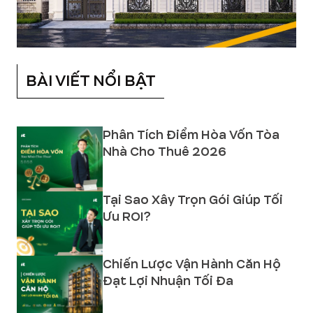
BÀI VIẾT NỔI BẬT
Phân Tích Điểm Hòa Vốn Tòa
Nhà Cho Thuê 2026
Tại Sao Xây Trọn Gói Giúp Tối
Ưu ROI?
Chiến Lược Vận Hành Căn Hộ
Đạt Lợi Nhuận Tối Đa