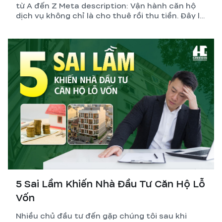
từ A đến Z Meta description: Vận hành căn hộ
dịch vụ không chỉ là cho thuê rồi thu tiền. Đây là
hệ thống gồm thiết kế, pháp lý, quản lý và tối ưu
dòng tiền. GreenHN chia sẻ chiến lược thực tế
giúp chủ đầu tư đạt lợi nhuận bền vững.
5 Sai Lầm Khiến Nhà Đầu Tư Căn Hộ Lỗ
Vốn
Nhiều chủ đầu tư đến gặp chúng tôi sau khi