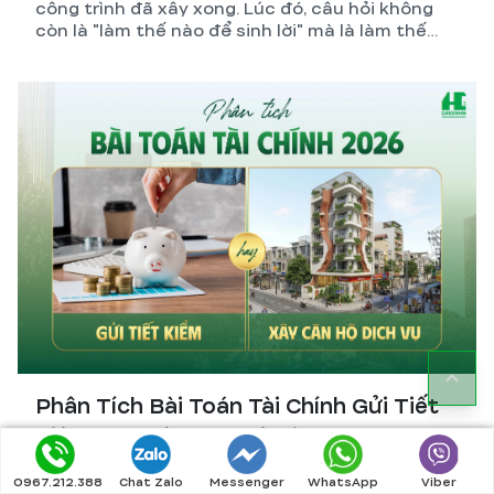
công trình đã xây xong. Lúc đó, câu hỏi không
còn là "làm thế nào để sinh lời" mà là làm thế
nào để giảm lỗ.
Phân Tích Bài Toán Tài Chính Gửi Tiết
Kiệm Hay Xây Căn Hộ Dịch Vụ 2026?
Lãi suất tiết kiệm 2026 chỉ 5–6%/năm trong khi
0967.212.388
Chat Zalo
Messenger
WhatsApp
Viber