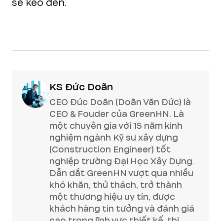
sẽ kéo đến.
KS Đức Doãn
CEO Đức Doãn (Doãn Văn Đức) là
CEO & Fouder của GreenHN. Là
một chuyên gia với 15 năm kinh
nghiệm ngành Kỹ sư xây dựng
(Construction Engineer) tốt
nghiệp trường Đại Học Xây Dựng.
Dẫn dắt GreenHN vượt qua nhiều
khó khăn, thử thách, trở thành
một thương hiệu uy tín, được
khách hàng tin tưởng và đánh giá
cao trong lĩnh vực thiết kế, thi