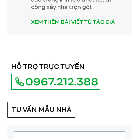
công xây nhà trọn gói.
XEM THÊM BÀI VIẾT TỪ TÁC GIẢ
HỖ TRỢ TRỰC TUYẾN
0967.212.388
TƯ VẤN MẪU NHÀ