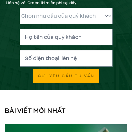
Liên hệ với GreenHN miễn phí tại đây:
GỬI YÊU CẦU TƯ VẤN
BÀI VIẾT MỚI NHẤT