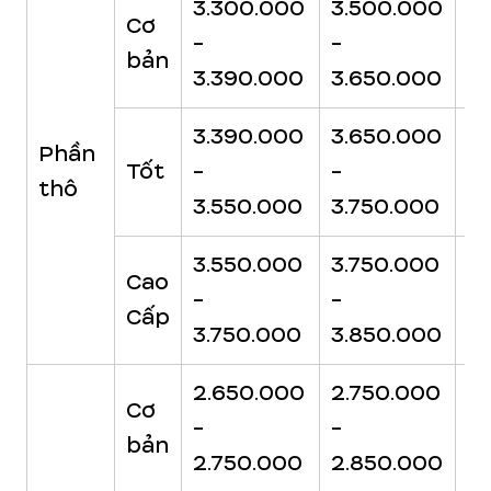
3.300.000
3.500.000
3
Cơ
-
-
-
bản
3.390.000
3.650.000
3.
3.390.000
3.650.000
3.
Phần
Tốt
-
-
-
thô
3.550.000
3.750.000
3
3.550.000
3.750.000
3
Cao
-
-
-
Cấp
3.750.000
3.850.000
3
2.650.000
2.750.000
2
Cơ
-
-
-
bản
2.750.000
2.850.000
2