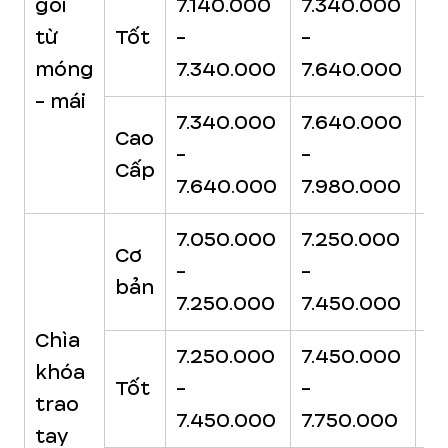
gói
7.140.000
7.340.000
7
từ
Tốt
-
-
-
móng
7.340.000
7.640.000
7
- mái
7.340.000
7.640.000
7
Cao
-
-
-
Cấp
7.640.000
7.980.000
8
7.050.000
7.250.000
7
Cơ
-
-
-
bản
7.250.000
7.450.000
7.
Chìa
7.250.000
7.450.000
7.
khóa
Tốt
-
-
-
trao
7.450.000
7.750.000
8
tay