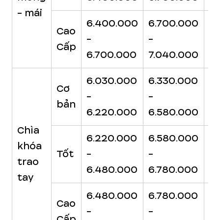
- mái
6.400.000
6.700.000
7
Cao
-
-
-
Cấp
6.700.000
7.040.000
7
6.030.000
6.330.000
6
Cơ
-
-
-
bản
6.220.000
6.580.000
6
Chìa
6.220.000
6.580.000
6
khóa
Tốt
-
-
-
trao
6.480.000
6.780.000
7.
tay
6.480.000
6.780.000
7.
Cao
-
-
-
Cấp