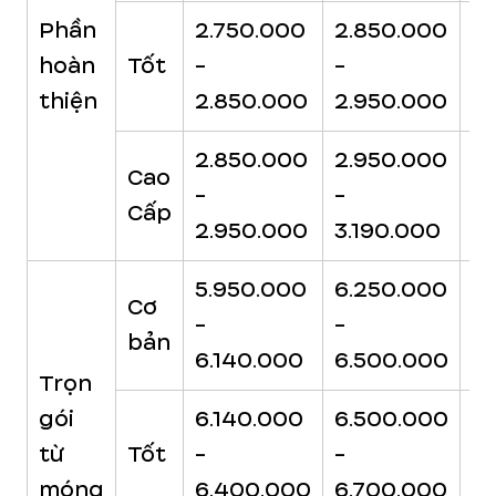
Phần
2.750.000
2.850.000
2
hoàn
Tốt
-
-
-
thiện
2.850.000
2.950.000
3.
2.850.000
2.950.000
3.
Cao
-
-
-
Cấp
2.950.000
3.190.000
3
5.950.000
6.250.000
6
Cơ
-
-
-
bản
6.140.000
6.500.000
6
Trọn
gói
6.140.000
6.500.000
6
từ
Tốt
-
-
-
móng
6.400.000
6.700.000
7