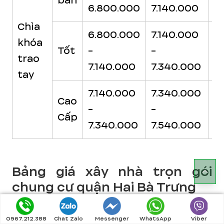
bản
6.800.000
7.140.000
7
Chìa
6.800.000
7.140.000
7
khóa
Tốt
-
-
-
trao
7.140.000
7.340.000
7
tay
7.140.000
7.340.000
7
Cao
-
-
-
Cấp
7.340.000
7.540.000
7
Bảng giá xây nhà trọn gói
chung cư quận Hai Bà Trưng
Trên
350 -
2
0967.212.388
Chat Zalo
Messenger
WhatsApp
Viber