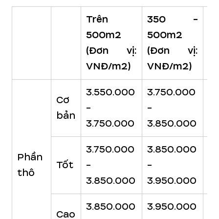
Trên
350 -
2
500m2
500m2
3
(Đơn vị:
(Đơn vị:
(
VNĐ/m2)
VNĐ/m2)
V
3.550.000
3.750.000
3
Cơ
-
-
-
bản
3.750.000
3.850.000
3
3.750.000
3.850.000
3
Phần
Tốt
-
-
-
thô
3.850.000
3.950.000
4
3.850.000
3.950.000
4
Cao