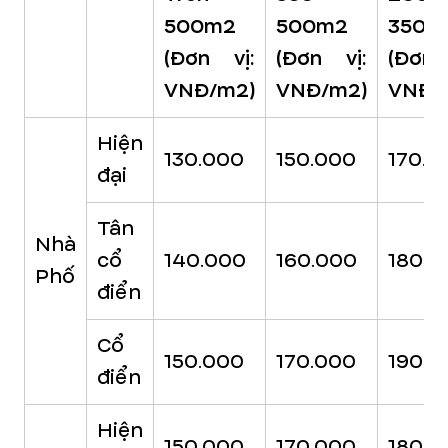
500m2
500m2
350m
(Đơn vị:
(Đơn vị:
(Đơn 
VNĐ/m2)
VNĐ/m2)
VNĐ/
Hiện
130.000
150.000
170.0
đại
Tân
Nhà
cổ
140.000
160.000
180.0
Phố
điển
Cổ
150.000
170.000
190.0
điển
Hiện
150.000
170.000
180.0