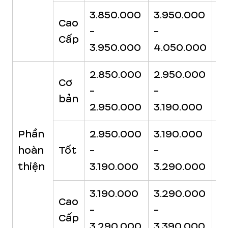
3.850.000
3.950.000
4
Cao
-
-
-
Cấp
3.950.000
4.050.000
4
2.850.000
2.950.000
3
Cơ
-
-
-
bản
2.950.000
3.190.000
3
Phần
2.950.000
3.190.000
3
hoàn
Tốt
-
-
-
thiện
3.190.000
3.290.000
3
3.190.000
3.290.000
3
Cao
-
-
-
Cấp
3.290.000
3.390.000
3