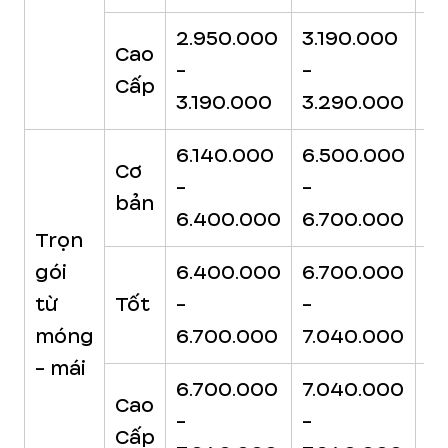
2.950.000
3.190.000
3
Cao
-
-
-
Cấp
3.190.000
3.290.000
3
6.140.000
6.500.000
6
Cơ
-
-
-
bản
6.400.000
6.700.000
7
Trọn
gói
6.400.000
6.700.000
7
từ
Tốt
-
-
-
móng
6.700.000
7.040.000
7
- mái
6.700.000
7.040.000
7
Cao
-
-
-
Cấp