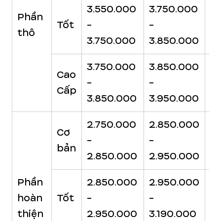
3.550.000
3.750.000
3
Phần
Tốt
-
-
-
thô
3.750.000
3.850.000
3
3.750.000
3.850.000
3
Cao
-
-
-
Cấp
3.850.000
3.950.000
4
2.750.000
2.850.000
2
Cơ
-
-
-
bản
2.850.000
2.950.000
3.
Phần
2.850.000
2.950.000
3.
hoàn
Tốt
-
-
-
thiện
2.950.000
3.190.000
3