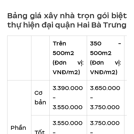
Bảng giá xây nhà trọn gói biệt
thự hiện đại quận Hai Bà Trưng
Trên
350 -
2
500m2
500m2
3
(Đơn vị:
(Đơn vị:
(
VNĐ/m2)
VNĐ/m2)
V
3.390.000
3.650.000
3.
Cơ
-
-
-
bản
3.550.000
3.750.000
3
3.550.000
3.750.000
3
Phần
Tốt
-
-
-