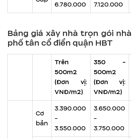
6.780.000
7.120.000
7.
Bảng giá xây nhà trọn gói nhà
phố tân cổ điển quận HBT
Trên
350 -
2
500m2
500m2
3
(Đơn vị:
(Đơn vị:
(
VNĐ/m2)
VNĐ/m2)
V
3.390.000
3.650.000
3.
Cơ
-
-
-
bản
3.550.000
3.750.000
3