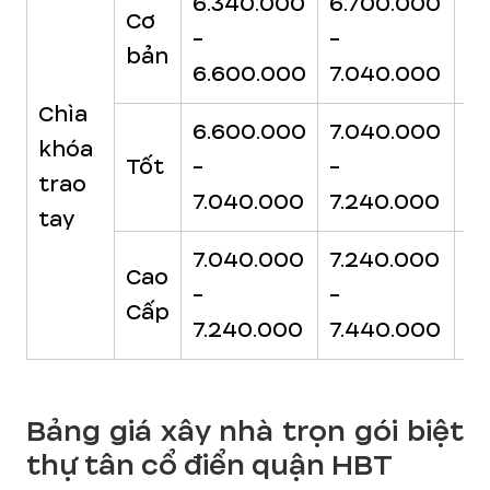
6.340.000
6.700.000
7
Cơ
-
-
-
bản
6.600.000
7.040.000
7
Chìa
6.600.000
7.040.000
7
khóa
Tốt
-
-
-
trao
7.040.000
7.240.000
7
tay
7.040.000
7.240.000
7
Cao
-
-
-
Cấp
7.240.000
7.440.000
7.
Bảng giá xây nhà trọn gói biệt
thự tân cổ điển quận HBT