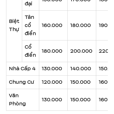
đại
Tân
Biệt
cổ
160.000
180.000
190.0
Thự
điển
Cổ
180.000
200.000
220.
điển
Nhà Cấp 4
130.000
140.000
150.0
Chung Cư
120.000
150.000
160.0
Văn
130.000
150.000
160.0
Phòng