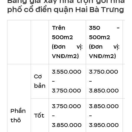
Bảng giá xây nhà trọn gói nhà
phố cổ điển quận Hai Bà Trưng
Trên
350 -
2
500m2
500m2
3
(Đơn vị:
(Đơn vị:
(
VNĐ/m2)
VNĐ/m2)
V
3.550.000
3.750.000
3
Cơ
-
-
-
bản
3.750.000
3.850.000
3
3.750.000
3.850.000
3
Phần
Tốt
-
-
-
thô
3.850.000
3.950.000
4