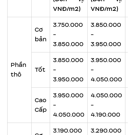
VNĐ/m2)
VNĐ/m2)
V
3.750.000
3.850.000
3
Cơ
-
-
-
bản
3.850.000
3.950.000
4
3.850.000
3.950.000
4
Phần
Tốt
-
-
-
thô
3.950.000
4.050.000
4.
3.950.000
4.050.000
4.
Cao
-
-
-
Cấp
4.050.000
4.190.000
4
3.190.000
3.290.000
3