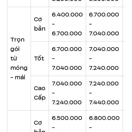
6.400.000
6.700.000
7
Cơ
-
-
-
bản
6.700.000
7.040.000
7
Trọn
gói
6.700.000
7.040.000
7
từ
Tốt
-
-
-
móng
7.040.000
7.240.000
7
- mái
7.040.000
7.240.000
7
Cao
-
-
-
Cấp
7.240.000
7.440.000
7
6.500.000
6.800.000
7
Cơ
-
-
-