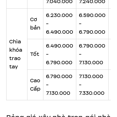
7.040.000
7.240.000
7
6.230.000
6.590.000
6
Cơ
-
-
-
bản
6.490.000
6.790.000
7.
Chìa
6.490.000
6.790.000
7.
khóa
Tốt
-
-
-
trao
6.790.000
7.130.000
7.
tay
6.790.000
7.130.000
7.
Cao
-
-
-
Cấp
7.130.000
7.330.000
7.