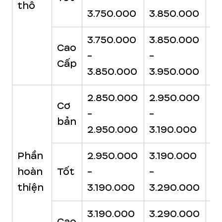
thô
3.750.000
3.850.000
3
3.750.000
3.850.000
3
Cao
-
-
-
Cấp
3.850.000
3.950.000
4
2.850.000
2.950.000
3.
Cơ
-
-
-
bản
2.950.000
3.190.000
3
Phần
2.950.000
3.190.000
3
hoàn
Tốt
-
-
-
thiện
3.190.000
3.290.000
3
3.190.000
3.290.000
3
Cao