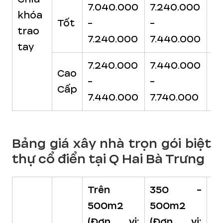
7.040.000
7.240.000
7
khóa
Tốt
-
-
-
trao
7.240.000
7.440.000
7.
tay
7.240.000
7.440.000
7.
Cao
-
-
-
Cấp
7.440.000
7.740.000
8
Bảng giá xây nhà trọn gói biệt
thự cổ điển tại Q Hai Bà Trưng
Trên
350 -
2
500m2
500m2
3
(Đơn vị:
(Đơn vị:
(