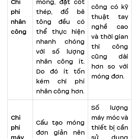
Chi
móng, đặt cốt
công có kỹ
phí
thép, đổ bê
thuật tay
nhân
tông đều có
nghề cao
công
thể thực hiện
và thời gian
nhanh chóng
thi công
với số lượng
cũng dài
nhân công ít.
hơn so với
Do đó ít tốn
móng đơn.
kém chi phí
nhân công hơn.
Số lượng
Chi
máy móc và
Cấu tạo móng
phí
thiết bị cần
đơn giản nên
máy
sử dụng