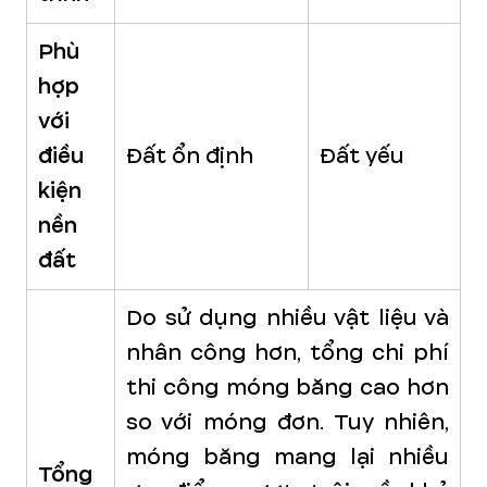
Phù
hợp
với
điều
Đất ổn định
Đất yếu
kiện
nền
đất
Do sử dụng nhiều vật liệu và
nhân công hơn, tổng chi phí
thi công móng băng cao hơn
so với móng đơn. Tuy nhiên,
móng băng mang lại nhiều
Tổng