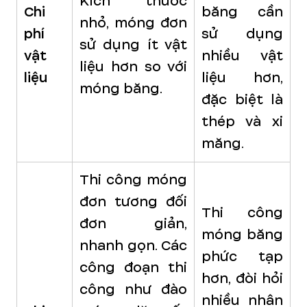
Kích thước
Chi
băng cần
nhỏ, móng đơn
phí
sử dụng
sử dụng ít vật
vật
nhiều vật
liệu hơn so với
liệu
liệu hơn,
móng băng.
đặc biệt là
thép và xi
măng.
Thi công móng
đơn tương đối
Thi công
đơn giản,
móng băng
nhanh gọn. Các
phức tạp
công đoạn thi
hơn, đòi hỏi
công như đào
nhiều nhân