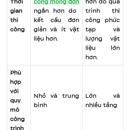
Thời
công móng đơn
hơn do quá
gian
ngắn hơn do
trình thi
thi
kết cấu đơn
công phức
công
giản và ít vật
tạp và
liệu hơn.
lượng vật
liệu lớn
hơn.
Phù
hợp
với
Nhỏ và trung
Lớn và
quy
bình
nhiều tầng
mô
công
trình