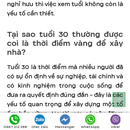
nghỉ hưu thì việc xem tuổi không còn là
yếu tố cần thiết.
Tại sao tuổi 30 thường được
coi là thời điểm vàng để xây
nhà?
Tuổi 30 là thời điểm mà nhiều người đã
có sự ổn định về sự nghiệp, tài chính và
có kinh nghiệm trong cuộc sống để
đưa ra quyết định đúng đắn - đây là các
yếu tố quan trọng để xây dựng một tổ
ấm bền vững. Người xưa có câu "Tam
thập nhi lập" - tức là người đàn ông khi
0967.212.388
Chat Zalo
Messenger
WhatsApp
Viber