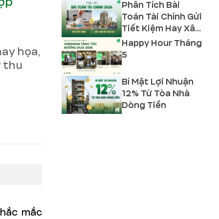
hợp
Phân Tích Bài
Toán Tài Chính Gửi
Tiết Kiệm Hay Xây
Căn Hộ Dịch Vụ
Happy Hour Tháng
hay họa,
2026?
5
y thu
Bí Mật Lợi Nhuận
12% Từ Tòa Nhà
Dòng Tiền
thắc mắc