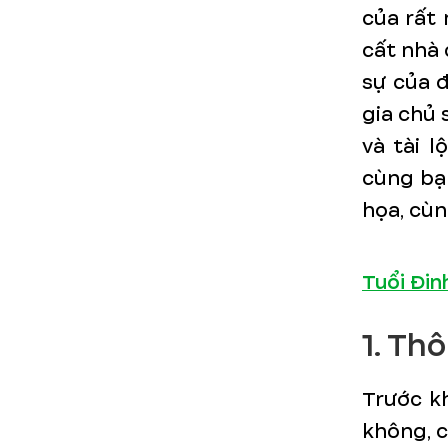
của rất 
cất nhà 
sự của 
gia chủ 
và tài l
cùng bạ
họa, cùn
Tuổi Đin
1. Th
Trước kh
không, c