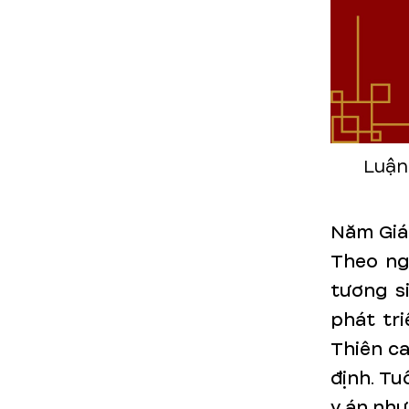
Luận
Năm Giá
Theo ng
tương s
phát tri
Thiên ca
định. Tu
y án như