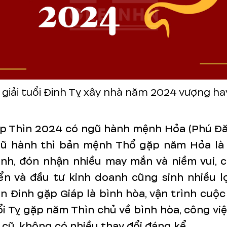
 giải tuổi Đinh Tỵ xây nhà năm 2024 vượng ha
p Thìn 2024 có ngũ hành mệnh Hỏa (Phú Đă
ũ hành thì bản mệnh Thổ gặp năm Hỏa là
inh, đón nhận nhiều may mắn và niềm vui, c
ển và đầu tư kinh doanh cũng sinh nhiều l
n Đinh gặp Giáp là bình hòa, vận trình cuộ
ổi Tỵ gặp năm Thìn chủ về bình hòa, công vi
 cũ, không có nhiều thay đổi đáng kể.