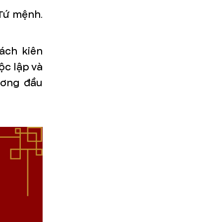
Tứ mệnh.
ách kiên
ộc lập và
ương đầu