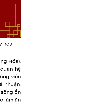
y họa
ng Hỏa).
 quan hệ
ông việc
ợi nhuận.
c sống ổn
ệc làm ăn