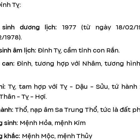
Đinh Tỵ:
sinh dương lịch:
1977 (từ ngày 18/02/1
/1978).
inh âm lịch:
Đinh Tỵ, cầm tinh con Rắn.
 can:
Đinh, tương hợp với Nhâm, tương hình 
i:
Tỵ, tam hợp với Tỵ - Dậu - Sửu,
tứ hành 
Thân - Tỵ - Hợi.
ành:
Thổ, nạp âm Sa Trung Thổ, tức là đất ph
 sinh:
Mệnh Hỏa, mệnh Kim
 khắc:
Mệnh Mộc, mệnh Thủy