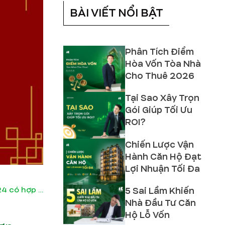
BÀI VIẾT NỔI BẬT
Phân Tích Điểm
Hòa Vốn Tòa Nhà
Cho Thuê 2026
Tại Sao Xây Trọn
Gói Giúp Tối Ưu
ROI?
Chiến Lược Vận
Hành Căn Hộ Đạt
Lợi Nhuận Tối Đa
5 Sai Lầm Khiến
Giải đáp tuổi Đinh Tỵ xây nhà năm 2024 có hợp phong thủy?
Nhà Đầu Tư Căn
Hộ Lỗ Vốn