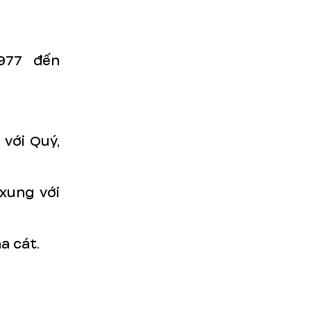
977 đến
với Quý,
xung với
a cát.