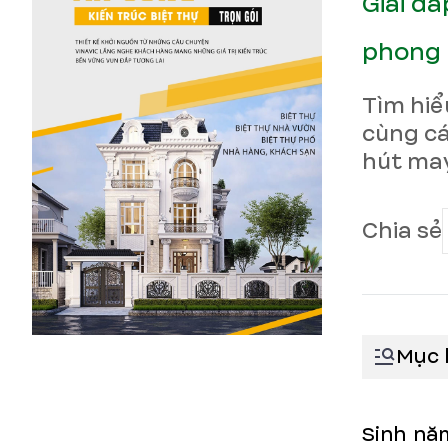
Giải đ
phong 
Tìm hiể
cùng cá
hút may
Chia sẻ
Mục 
Sinh nă