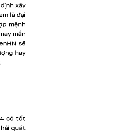
 định xây
em là đại
hợp mệnh
i may mắn
reenHN sẽ
ượng hay
.
24 có tốt
khái quát