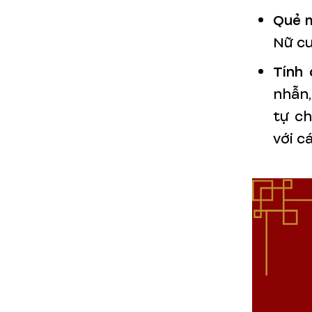
Quẻ 
Nữ c
Tính 
nhẫn,
tự c
với c