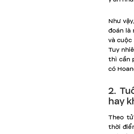
Như vậy
đoán là 
và cuộc 
Tuy nhi
thì cần 
có Hoang
2. Tu
hay 
Theo tử
thời điể