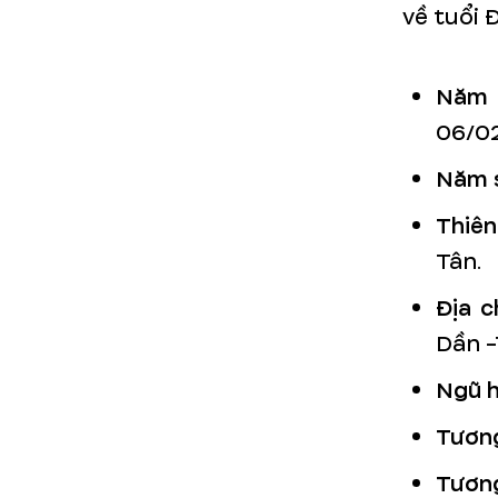
về tuổi 
Năm 
06/02
Năm s
Thiên
Tân.
Địa ch
Dần -
Ngũ h
Tương
Tương