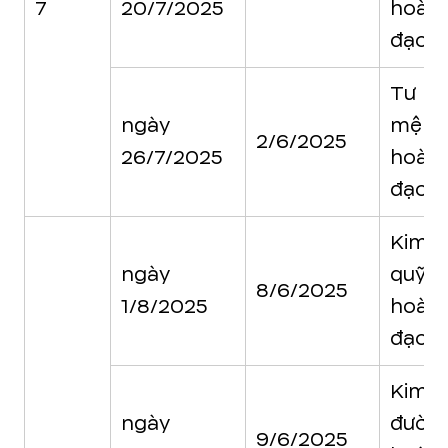
7
20/7/2025
hoàn
đạo
Tư
ngày
mệnh
2/6/2025
26/7/2025
hoàn
đạo
Kim
ngày
quỹ
8/6/2025
1/8/2025
hoàn
đạo
Kim
ngày
đườn
9/6/2025