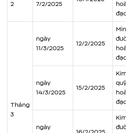
2
7/2/2025
hoàn
đạo
Minh
ngày
đườn
12/2/2025
11/3/2025
hoàn
đạo
Kim
ngày
quỹ
15/2/2025
14/3/2025
hoàn
đạo
Tháng
3
Kim
ngày
đườn
16/2/2025