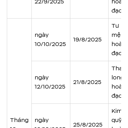
22/9/2025
hoàn
đạo
Tư
ngày
mệnh
19/8/2025
10/10/2025
hoàn
đạo
Than
ngày
long
21/8/2025
12/10/2025
hoàn
đạo
Kim
Tháng
ngày
quỹ
25/8/2025