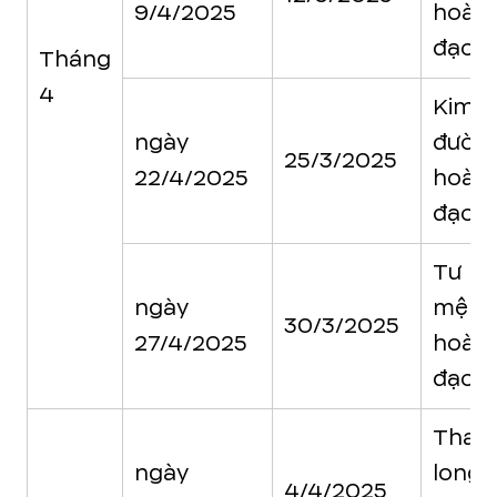
9/4/2025
hoàn
đạo
Tháng
4
Kim
ngày
đườn
25/3/2025
22/4/2025
hoàn
đạo
Tư
ngày
mệnh
30/3/2025
27/4/2025
hoàn
đạo
Than
ngày
long
4/4/2025