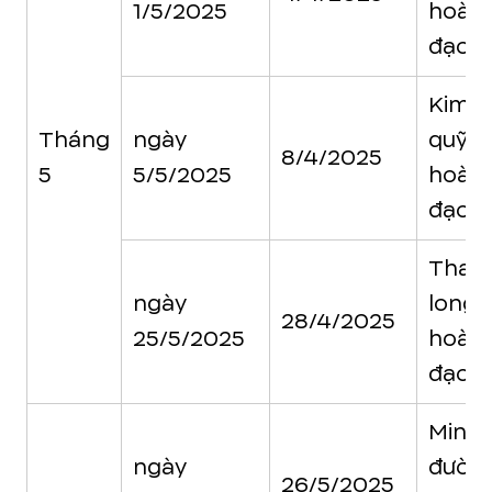
1/5/2025
hoàn
đạo
Kim
Tháng
ngày
quỹ
8/4/2025
5
5/5/2025
hoàn
đạo
Than
ngày
long
28/4/2025
25/5/2025
hoàn
đạo
Minh
ngày
đườn
26/5/2025