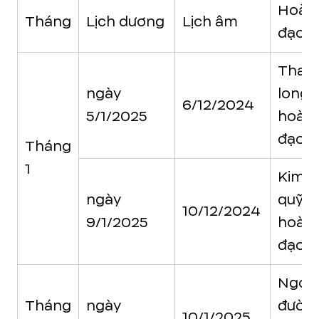
Hoàn
Tháng
Lịch dương
Lịch âm
đạo
Than
ngày
long
6/12/2024
5/1/2025
hoàn
đạo
Tháng
1
Kim
ngày
quỹ
10/12/2024
9/1/2025
hoàn
đạo
Ngọc
Tháng
ngày
đườn
10/1/2025