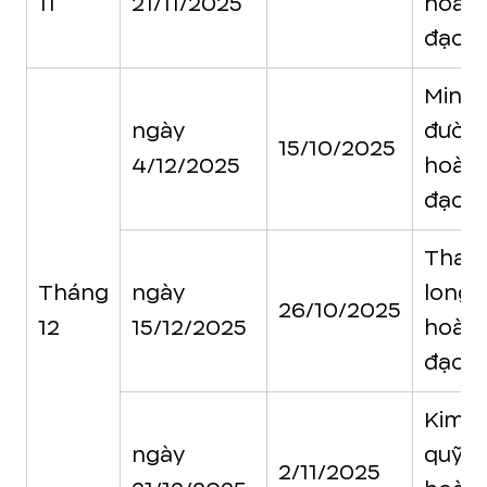
11
21/11/2025
hoàn
đạo
Minh
ngày
đườn
15/10/2025
4/12/2025
hoàn
đạo
Than
Tháng
ngày
long
26/10/2025
12
15/12/2025
hoàn
đạo
Kim
ngày
quỹ
2/11/2025