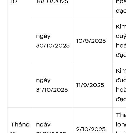
10
16/10/2025
hoàn
đạo
Kim
ngày
quỹ
10/9/2025
30/10/2025
hoàn
đạo
Kim
ngày
đườn
11/9/2025
31/10/2025
hoàn
đạo
Than
Tháng
ngày
long
2/10/2025