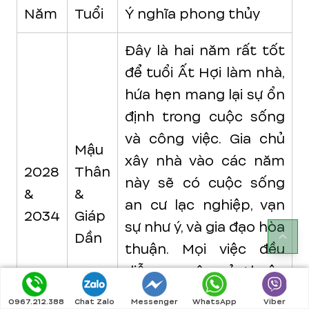
Năm
Tuổi
Ý nghĩa phong thủy
Đây là hai năm rất tốt
để tuổi Ất Hợi làm nhà,
hứa hẹn mang lại sự ổn
định trong cuộc sống
và công việc. Gia chủ
Mậu
xây nhà vào các năm
2028
Thân
này sẽ có cuộc sống
&
&
an cư lạc nghiệp, vạn
2034
Giáp
sự như ý, và gia đạo hòa
Dần
thuận. Mọi việc đều
diễn ra suôn sẻ, thuận
lợi, giúp gia chủ gặp
0967.212.388
Chat Zalo
Messenger
WhatsApp
Viber