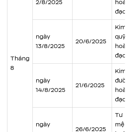
2/8/2025
hoàn
đạo
Kim
ngày
quỹ
20/6/2025
13/8/2025
hoàn
đạo
Tháng
8
Kim
ngày
đườn
21/6/2025
14/8/2025
hoàn
đạo
Tư
ngày
mệnh
26/6/2025