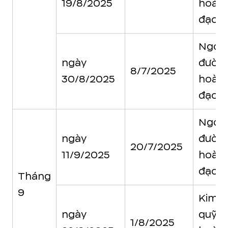
19/8/2025
hoàn
đạo
Ngọc
ngày
đườn
8/7/2025
30/8/2025
hoàn
đạo
Ngọc
ngày
đườn
20/7/2025
11/9/2025
hoàn
đạo
Tháng
9
Kim
ngày
quỹ
1/8/2025