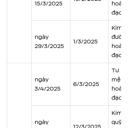
15/3/2025
hoàn
đạo
Kim
ngày
đườn
1/3/2025
29/3/2025
hoàn
đạo
Tư
ngày
mệnh
6/3/2025
3/4/2025
hoàn
đạo
Kim
ngày
quỹ
12/3/2025