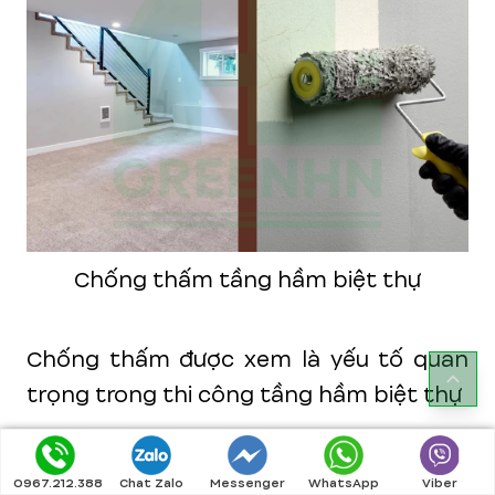
Chống thấm tầng hầm biệt thự
Chống thấm được xem là yếu tố quan
trọng trong thi công tầng hầm biệt thự
Xu hướng thiết kế tầng
0967.212.388
Chat Zalo
Messenger
WhatsApp
Viber