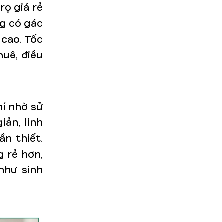
rọ giá rẻ
ng có gác
 cao. Tốc
uê, điều
hí
nhờ sử
iản, linh
n thiết.
g rẻ hơn,
như sinh