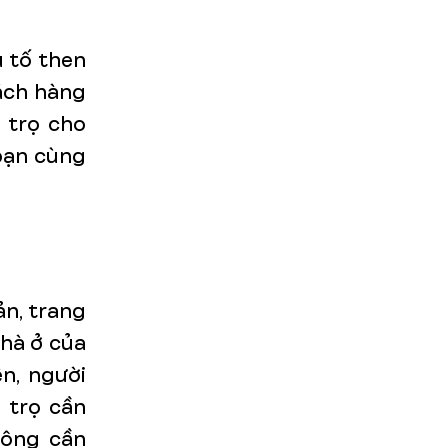
u tố then
hách hàng
à trọ cho
 bạn cùng
ản, trang
nhà ở của
ên, người
g trọ cần
hông cần