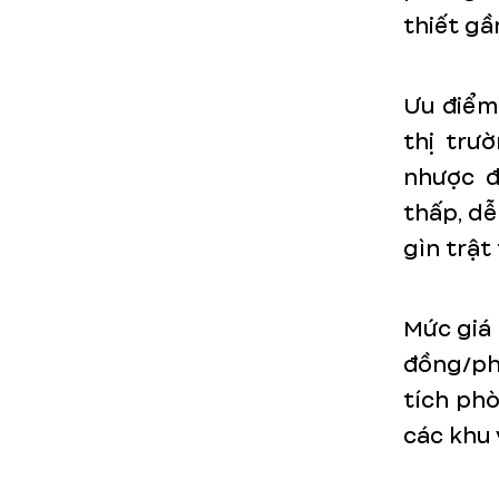
thiết gầ
Ưu điểm 
thị trư
nhược đ
thấp, dễ
gìn trật 
Mức giá 
đồng/phò
tích phò
các khu 