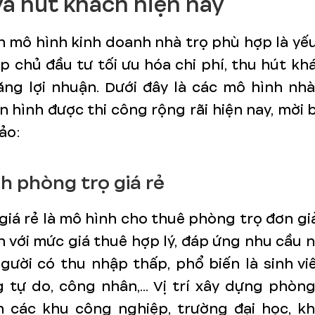
và hút khách hiện nay
 mô hình kinh doanh nhà trọ phù hợp là yế
p chủ đầu tư tối ưu hóa chi phí, thu hút k
ăng lợi nhuận. Dưới đây là các mô hình nh
n hình được thi công rộng rãi hiện nay, mời
ảo:
h phòng trọ giá rẻ
giá rẻ là mô hình cho thuê phòng trọ đơn gi
n với mức giá thuê hợp lý, đáp ứng nhu cầu 
ười có thu nhập thấp, phổ biến là sinh vi
 tự do, công nhân,... Vị trí xây dựng phòn
n các khu công nghiệp, trường đại học, k