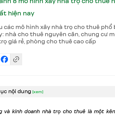
anh 8 mô hình xây nhà trọ cho thuê h
ất hiện nay
u các mô hình xây nhà trọ cho thuê phổ 
y: nhà cho thuê nguyên căn, chung cư mi
rọ giá rẻ, phòng cho thuê cao cấp
lục nội dung
[
xem
]
 và kinh doanh nhà trọ cho thuê là một kê