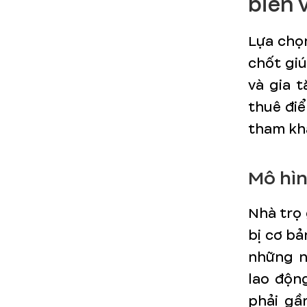
biến 
Lựa chọn
chốt giú
và gia t
thuê điể
tham kh
Mô hìn
Nhà trọ 
bị cơ bả
những ng
lao động
phải gầ