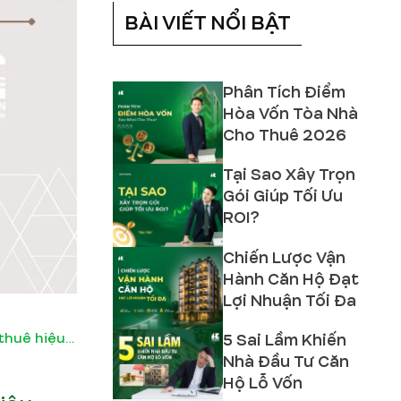
BÀI VIẾT NỔI BẬT
Phân Tích Điểm
Hòa Vốn Tòa Nhà
Cho Thuê 2026
Tại Sao Xây Trọn
Gói Giúp Tối Ưu
ROI?
Chiến Lược Vận
Hành Căn Hộ Đạt
Lợi Nhuận Tối Đa
5 Sai Lầm Khiến
Điểm danh 8 mô hình xây nhà trọ cho thuê hiệu quả nhất hiện nay
Nhà Đầu Tư Căn
Hộ Lỗ Vốn