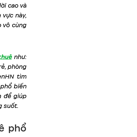
ời cao và
 vực này,
ò vô cùng
thuê
như:
rẻ, phòng
eenHN tìm
 phổ biến
h để giúp
g suốt.
ê phổ