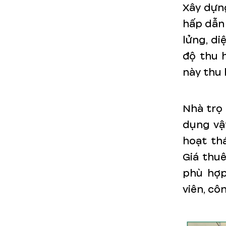
Xây dựng
hấp dẫn 
lửng, di
độ thu 
này thu 
Nhà trọ 
dụng vật
hoạt
thá
Giá thuê
phù hợp
viên, cô