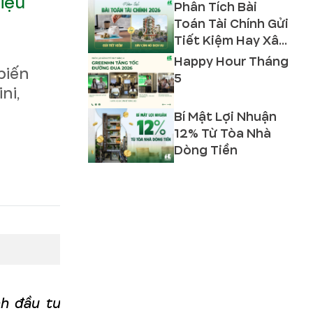
iệu
Phân Tích Bài
Toán Tài Chính Gửi
Tiết Kiệm Hay Xây
Căn Hộ Dịch Vụ
Happy Hour Tháng
biến
2026?
5
ni,
Bí Mật Lợi Nhuận
12% Từ Tòa Nhà
Dòng Tiền
nh đầu tư