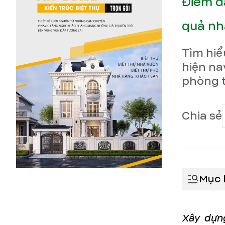
Điểm d
quả nh
Tìm hiể
hiện na
phòng t
Chia sẻ
Mục 
Xây dựng