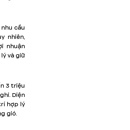
, nhu cầu
y nhiên,
ợi nhuận
lý và giữ
n 3 triệu
ghi. Diện
rí hợp lý
g gió.