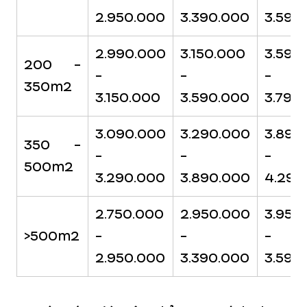
2.950.000
3.390.000
3.590
2.990.000
3.150.000
3.590
200 -
-
-
-
350m2
3.150.000
3.590.000
3.790
3.090.000
3.290.000
3.890
350 -
-
-
-
500m2
3.290.000
3.890.000
4.290
2.750.000
2.950.000
3.950
>500m2
-
-
-
2.950.000
3.390.000
3.590