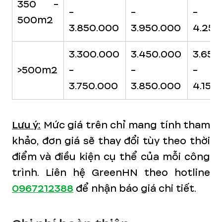
350 -
-
-
-
500m2
3.850.000
3.950.000
4.250
3.300.000
3.450.000
3.650
>500m2
-
-
-
3.750.000
3.850.000
4.150
Lưu ý:
Mức giá trên chỉ mang tính tham
khảo, đơn giá sẽ thay đổi tùy theo thời
điểm và điều kiện cụ thể của mỗi công
trình. Liên hệ GreenHN theo hotline
0967212388
để nhận báo giá chi tiết.