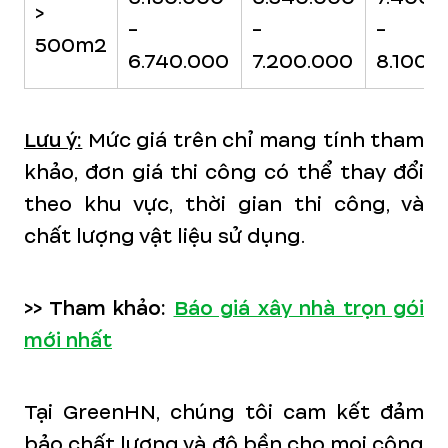
>
-
-
-
500m2
6.740.000
7.200.000
8.100.
Lưu ý:
Mức giá trên chỉ mang tính tham
khảo, đơn giá thi công có thể thay đổi
theo khu vực, thời gian thi công, và
chất lượng vật liệu sử dụng.
>> Tham khảo:
Báo giá xây nhà trọn gói
mới nhất
Tại GreenHN, chúng tôi cam kết đảm
bảo chất lượng và độ bền cho mọi công