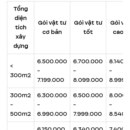
Tổng
diện
Gói vật tư
Gói vật tư
Gói vậ
tích
cơ bản
tốt
cao c
xây
dựng
6.500.000
6.700.000
8.140.
<
-
-
-
300m2
7.199.000
8.099.000
8.999.
300m2
6.300.000
6.500.000
8.000.
-
-
-
-
500m2
6.990.000
7.999.000
8.540.
6.150.000
6.340.000
7.400.