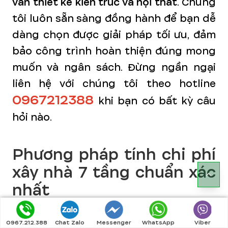
vấn thiết kế kiến trúc và nội thất
. Chúng
tôi luôn sẵn sàng đồng hành để bạn dễ
dàng chọn được giải pháp tối ưu, đảm
bảo công trình hoàn thiện đúng mong
muốn và ngân sách. Đừng ngần ngại
liên hệ với chúng tôi theo hotline
0967212388
khi bạn có bất kỳ câu
hỏi nào.
Phương pháp tính chi phí
xây nhà 7 tầng chuẩn xác
nhất
Để tính toán chi phí xây nhà 7 tầng
0967.212.388
Chat Zalo
Messenger
WhatsApp
Viber