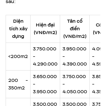
sau:
Diện
Tân cổ
Hiện đại
Cổ đ
tích xây
điển
(VNĐ/m2)
(VNĐ
dựng
(VNĐ/m2)
3.750.000
3.950.000
4.090
<200m2
-
-
-
4.290.000
4.390.000
4.590
3.650.000
3.750.000
3.850
200 -
-
-
-
350m2
3.950.000
4.050.000
4.350
3.500.000
3.500.000
3.750