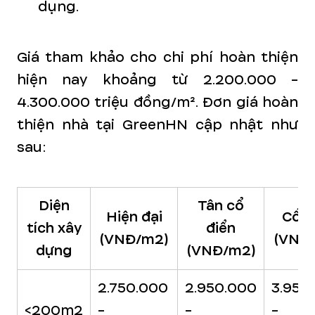
dụng.
Giá tham khảo cho chi phí hoàn thiện
hiện nay khoảng từ 2.200.000 -
4.300.000 triệu đồng/m². Đơn giá hoàn
thiện nhà tại GreenHN cập nhật như
sau:
Diện
Tân cổ
Hiện đại
Cổ đ
tích xây
điển
(VNĐ/m2)
(VNĐ
dựng
(VNĐ/m2)
2.750.000
2.950.000
3.950
<200m2
-
-
-