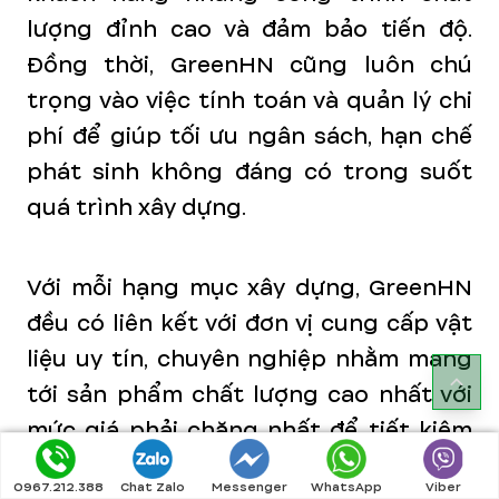
lượng đỉnh cao và đảm bảo tiến độ.
Đồng thời, GreenHN cũng luôn chú
trọng vào việc tính toán và quản lý chi
phí để giúp tối ưu ngân sách, hạn chế
phát sinh không đáng có trong suốt
quá trình xây dựng.
Với mỗi hạng mục xây dựng, GreenHN
đều có liên kết với đơn vị cung cấp vật
liệu uy tín, chuyên nghiệp nhằm mang
tới sản phẩm chất lượng cao nhất với
mức giá phải chăng nhất để tiết kiệm
tối đa cho khách hàng. Đặc biệt, chúng
0967.212.388
Chat Zalo
Messenger
WhatsApp
Viber