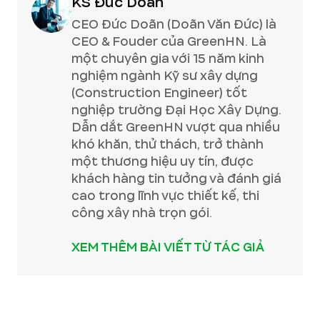
KS Đức Doãn
CEO Đức Doãn (Doãn Văn Đức) là
CEO & Fouder của GreenHN. Là
một chuyên gia với 15 năm kinh
nghiệm ngành Kỹ sư xây dựng
(Construction Engineer) tốt
nghiệp trường Đại Học Xây Dựng.
Dẫn dắt GreenHN vượt qua nhiều
khó khăn, thử thách, trở thành
một thương hiệu uy tín, được
khách hàng tin tưởng và đánh giá
cao trong lĩnh vực thiết kế, thi
công xây nhà trọn gói.
XEM THÊM BÀI VIẾT TỪ TÁC GIẢ