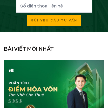
GỬI YÊU CẦU TƯ VẤN
BÀI VIẾT MỚI NHẤT