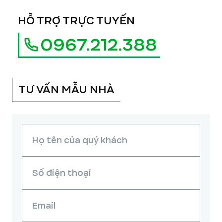
HỖ TRỢ TRỰC TUYẾN
0967.212.388
TƯ VẤN MẪU NHÀ