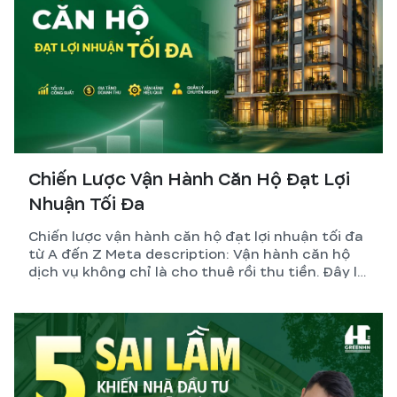
Chiến Lược Vận Hành Căn Hộ Đạt Lợi
Nhuận Tối Đa
Chiến lược vận hành căn hộ đạt lợi nhuận tối đa
từ A đến Z Meta description: Vận hành căn hộ
dịch vụ không chỉ là cho thuê rồi thu tiền. Đây là
hệ thống gồm thiết kế, pháp lý, quản lý và tối ưu
dòng tiền. GreenHN chia sẻ chiến lược thực tế
giúp chủ đầu tư đạt lợi nhuận bền vững.