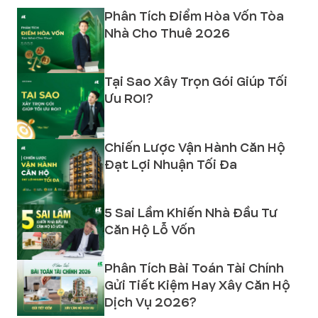
Phân Tích Điểm Hòa Vốn Tòa
Nhà Cho Thuê 2026
Tại Sao Xây Trọn Gói Giúp Tối
Ưu ROI?
Chiến Lược Vận Hành Căn Hộ
Đạt Lợi Nhuận Tối Đa
5 Sai Lầm Khiến Nhà Đầu Tư
Căn Hộ Lỗ Vốn
Phân Tích Bài Toán Tài Chính
Gửi Tiết Kiệm Hay Xây Căn Hộ
Dịch Vụ 2026?