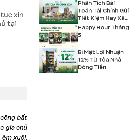
Phân Tích Bài
Toán Tài Chính Gửi
tục xin
Tiết Kiệm Hay Xây
ủ tại
Căn Hộ Dịch Vụ
Happy Hour Tháng
2026?
5
Bí Mật Lợi Nhuận
12% Từ Tòa Nhà
Dòng Tiền
i công bất
c gia chủ
 êm xuôi,