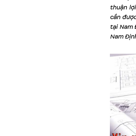
thuận lợ
cần được
tại Nam 
Nam Định