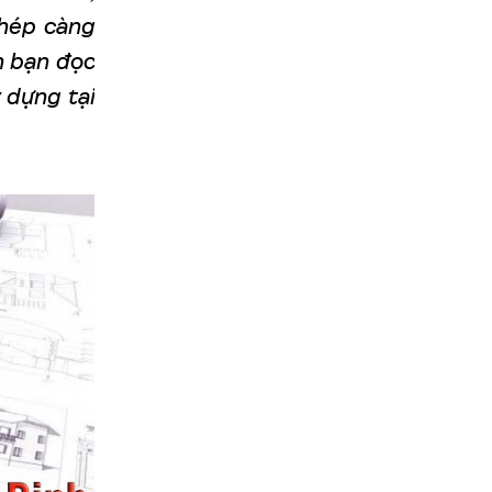
phép càng
n bạn đọc
 dựng tại