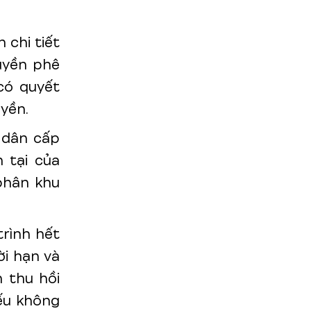
 chi tiết
uyền phê
có quyết
yền.
 dân cấp
 tại của
phân khu
trình hết
ời hạn và
 thu hồi
Nếu không