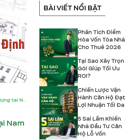
BÀI VIẾT NỔI BẬT
Phân Tích Điểm
Hòa Vốn Tòa Nhà
Cho Thuê 2026
Tại Sao Xây Trọn
Gói Giúp Tối Ưu
ROI?
Chiến Lược Vận
Hành Căn Hộ Đạt
Hướng dẫn thủ tục xin giấy phép xây dựng tại Nam Định
Lợi Nhuận Tối Đa
5 Sai Lầm Khiến
tại Nam
Nhà Đầu Tư Căn
Hộ Lỗ Vốn