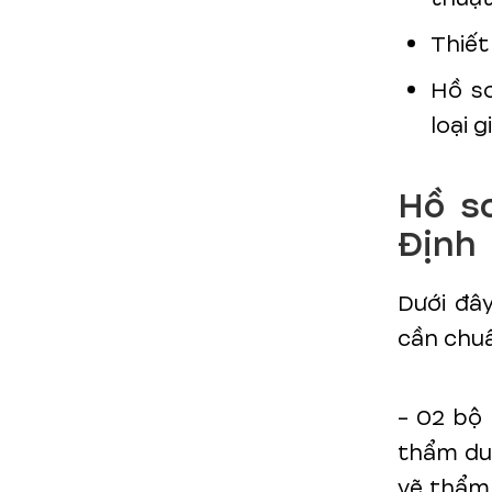
Thiết
Hồ sơ
loại 
Hồ s
Định
Dưới đâ
cần chuẩ
- 02 bộ
thẩm du
vẽ thẩm