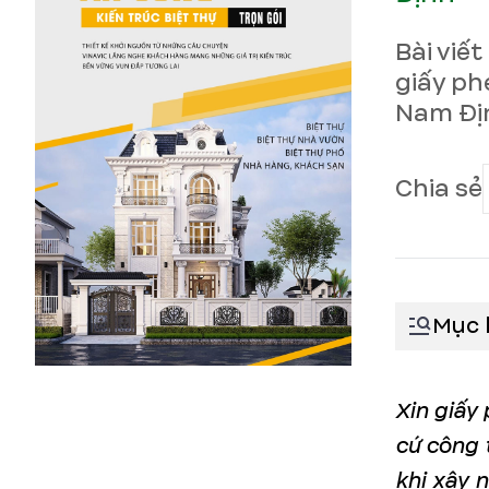
Bài viế
giấy ph
Nam Địn
Chia sẻ
Mục 
Xin giấy 
cứ công 
khi xây 