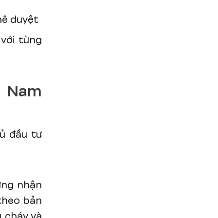
hê duyệt
với từng
i Nam
ủ đầu tư
ứng nhận
theo bản
 cháy và