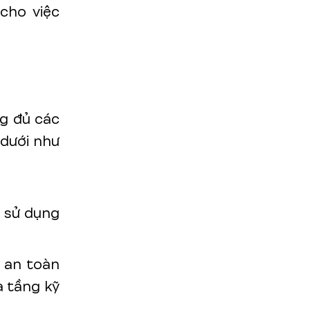
cho việc
ng đủ các
 dưới như
h sử dụng
 an toàn
ạ tầng kỹ