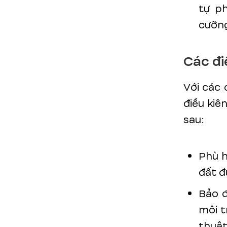
tự ph
cưỡng
Các đi
Với các 
điều kiê
sau:
Phù h
đất đ
Bảo đ
môi t
thuật