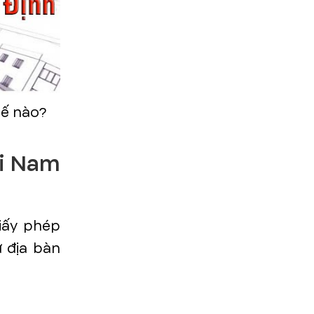
hế nào?
ại Nam
iấy phép
ứ địa bàn