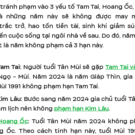
tránh phạm vào 3 yếu tố Tam Tai, Hoang Ốc,
à những năm này sẽ không được may m
rắc trở, hao tốn tiền tài, sinh khí giảm s
n cuộc sống tại ngôi nhà về sau. Do đó, nă
 là năm không phạm cả 3 hạn này.
am Tai:
Người tuổi Tân Mùi sẽ gặp
Tam Tai v
Ngọ - Mùi. Năm 2024 là năm Giáp Thìn, gia
ùi 1991 không phạm hạn Tam Tai.
im Lâu:
Bước sang năm 2024 gia chủ tuổi Tâ
âm lịch nên không
phạm hạn Kim Lâu
.
Hoang Ốc
:
Tuổi Tân Mùi năm 2024 không 
 Ốc. Theo cách tính hạn này, tuổi Mùi 19