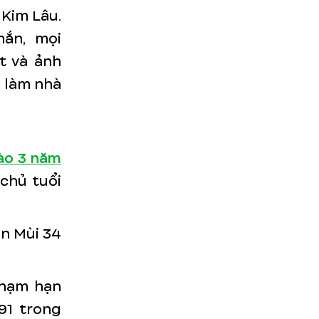
 Kim Lâu.
ắn, mọi
út và ảnh
m làm nhà
ào 3 năm
 chủ tuổi
n Mùi 34
phạm hạn
91 trong