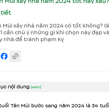
ân Mùi xây nhà năm 2024 tốt hay xấu
 tiết
n Mùi xây nhà năm 2024 có tốt không? G
91 cần chú ý những gì khi chọn này đẹp 
y nhà để tránh phạm kỵ
lục nội dung
[
xem
]
tuổi Tân Mùi bước sang năm 2024 là 34 tuổi