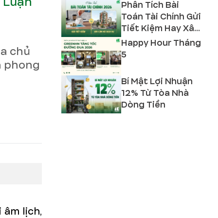
? Luận
Phân Tích Bài
Toán Tài Chính Gửi
Tiết Kiệm Hay Xây
Căn Hộ Dịch Vụ
Happy Hour Tháng
ia chủ
2026?
5
và phong
Bí Mật Lợi Nhuận
12% Từ Tòa Nhà
Dòng Tiền
 âm lịch,