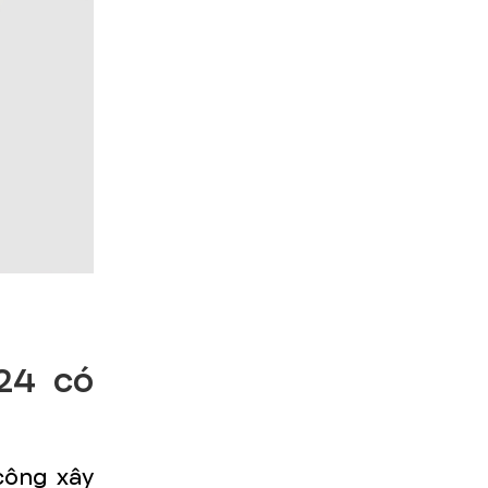
24 có
công xây