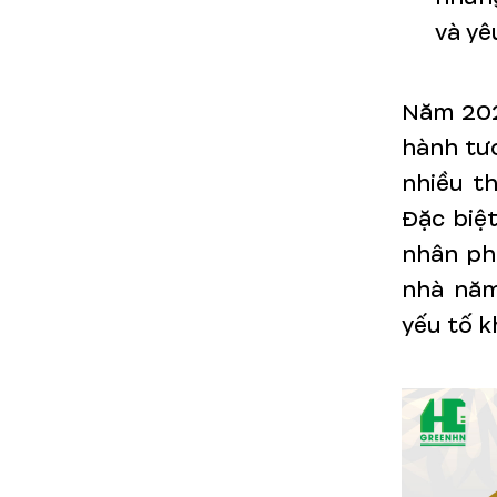
và yê
Năm 202
hành tư
nhiều t
Đặc biệt
nhân phù
nhà năm
yếu tố k