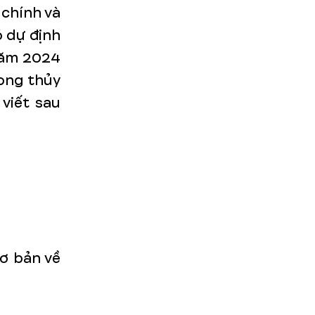
 chính và
 dự định
năm 2024
hong thủy
viết sau
cơ bản về