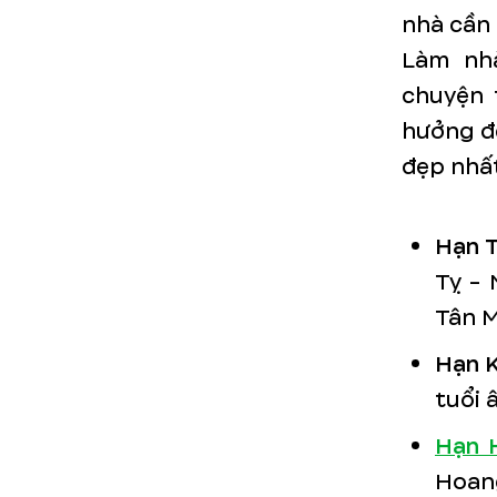
nhà cần 
Làm nh
chuyện t
hưởng đế
đẹp nhất
Hạn T
Tỵ - 
Tân M
Hạn K
tuổi 
Hạn 
Hoang