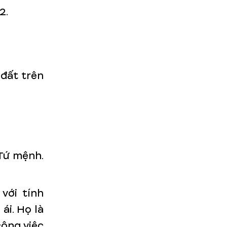
2.
 đất trên
Tứ mệnh.
với tính
ái. Họ là
công việc