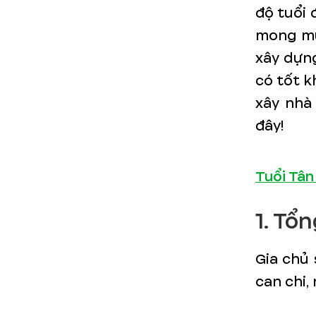
độ tuổi 
mong mu
xây dựn
có tốt k
xây nhà
đây!
Tuổi Tân
1. Tổ
Gia chủ 
can chi,