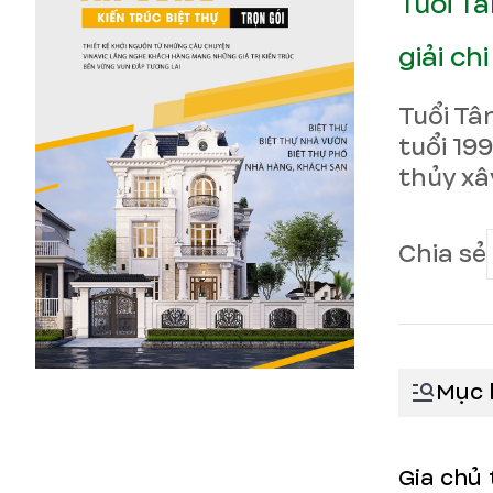
Tuổi T
giải chi
Tuổi Tâ
tuổi 19
thủy xâ
Chia sẻ
Mục 
Gia chủ 