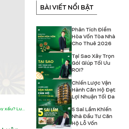
BÀI VIẾT NỔI BẬT
Phân Tích Điểm
Hòa Vốn Tòa Nhà
Cho Thuê 2026
Tại Sao Xây Trọn
Gói Giúp Tối Ưu
ROI?
Chiến Lược Vận
Hành Căn Hộ Đạt
Lợi Nhuận Tối Đa
5 Sai Lầm Khiến
Tuổi Tân Mùi xây nhà năm 2024 tốt hay xấu? Luận giải chi tiết
Nhà Đầu Tư Căn
Hộ Lỗ Vốn