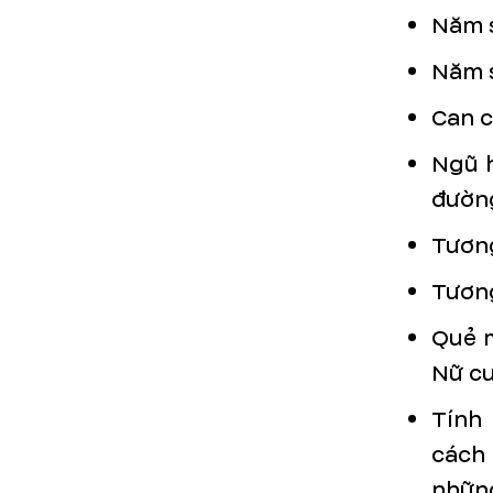
Năm s
Năm s
Can c
Ngũ h
đường
Tương
Tươn
Quẻ 
Nữ cu
Tính 
cách 
những