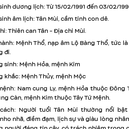
inh dương lịch: Từ 15/02/1991 đến 03/02/199
inh âm lịch: Tân Mùi, cầm tinh con dê.
hi: Thiên can Tân - Địa chi Mùi.
ành: Mệnh Thổ, nạp âm Lộ Bàng Thổ, tức là
 đi.
 sinh: Mệnh Hỏa, mệnh Kim
g khắc: Mệnh Thủy, mệnh Mộc
mệnh: Nam cung Ly, mệnh Hỏa thuộc Đông 
ng Càn, mệnh Kim thuộc Tây Tứ Mệnh.
cách: Người tuổi Tân Mùi thường nổi bật 
nho nhã, điềm đạm, lịch sự và giàu lòng nhân 
 người đáng tin cậy, có trách nhiệm trong 