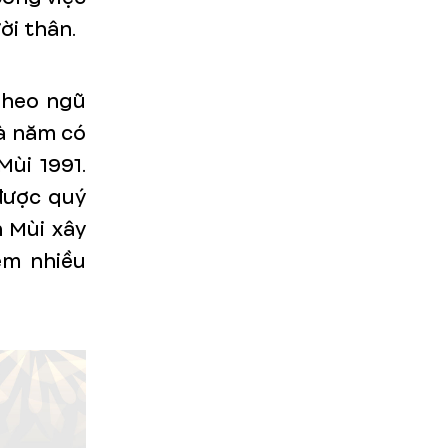
ời thân.
Theo ngũ
à năm có
ùi 1991.
 được quý
n Mùi xây
êm nhiều