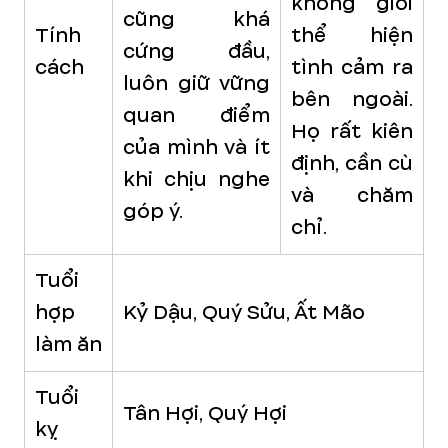
không giỏi
cũng khá
Tính
thể hiện
cứng đầu,
cách
tình cảm ra
luôn giữ vững
bên ngoài.
quan điểm
Họ rất kiên
của mình và ít
định, cần cù
khi chịu nghe
và chăm
góp ý.
chỉ.
Tuổi
hợp
Kỷ Dậu, Quý Sửu, Ất Mão
làm ăn
Tuổi
Tân Hợi, Quý Hợi
kỵ