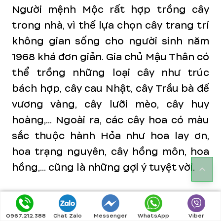
Người mệnh Mộc rất hợp trồng cây
trong nhà, vì thế lựa chọn cây trang trí
không gian sống cho người sinh năm
1968 khá đơn giản. Gia chủ Mậu Thân có
thể trồng những loại cây như trúc
bách hợp, cây cau Nhật, cây Trầu bà đế
vương vàng, cây lưỡi mèo, cây huy
hoàng,...
Ngoài ra, các cây hoa có màu
sắc thuộc hành Hỏa như hoa lay ơn,
hoa trạng nguyên, cây hồng môn, hoa
hồng,... cũng là những gợi ý tuyệt vời.
Chủ nhà có thể bố trí đặt các chậu cây
0967.212.388
cảnh ở bàn làm việc, phòng khách hoặc
Chat Zalo
Messenger
WhatsApp
Viber