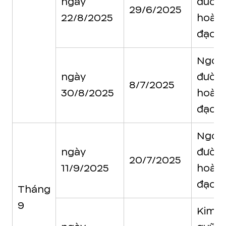
ngày
đườn
29/6/2025
22/8/2025
hoàn
đạo
Ngọc
ngày
đườn
8/7/2025
30/8/2025
hoàn
đạo
Ngọc
ngày
đườn
20/7/2025
11/9/2025
hoàn
đạo
Tháng
9
Kim