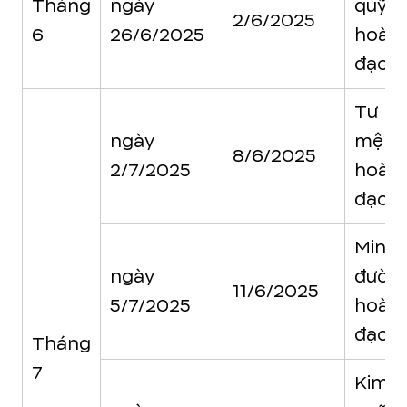
Tháng
ngày
quỹ
2/6/2025
6
26/6/2025
hoàn
đạo
Tư
ngày
mệnh
8/6/2025
2/7/2025
hoàn
đạo
Minh
ngày
đườn
11/6/2025
5/7/2025
hoàn
đạo
Tháng
7
Kim