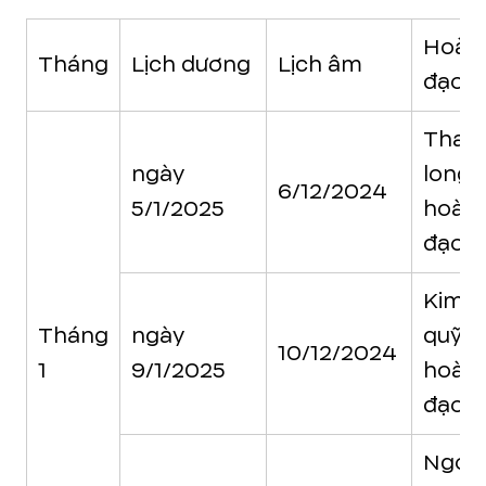
Hoàn
Tháng
Lịch dương
Lịch âm
đạo
Than
ngày
long
6/12/2024
5/1/2025
hoàn
đạo
Kim
Tháng
ngày
quỹ
10/12/2024
1
9/1/2025
hoàn
đạo
Ngọc