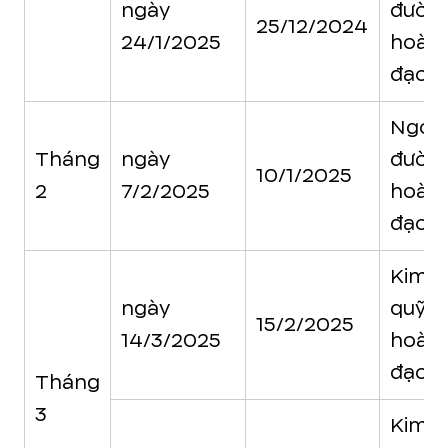
ngày
đườn
25/12/2024
24/1/2025
hoàn
đạo
Ngọc
Tháng
ngày
đườn
10/1/2025
2
7/2/2025
hoàn
đạo
Kim
ngày
quỹ
15/2/2025
14/3/2025
hoàn
đạo
Tháng
3
Kim