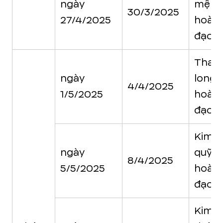
ngày
mệnh
30/3/2025
27/4/2025
hoàn
đạo
Than
ngày
long
4/4/2025
1/5/2025
hoàn
đạo
Kim
ngày
quỹ
8/4/2025
5/5/2025
hoàn
đạo
Kim