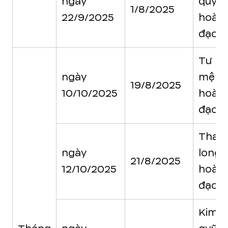
ngày
quỹ
1/8/2025
22/9/2025
hoàn
đạo
Tư
ngày
mệnh
19/8/2025
10/10/2025
hoàn
đạo
Than
ngày
long
21/8/2025
12/10/2025
hoàn
đạo
Kim