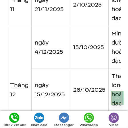
Tháng
ngày
long
2/10/2025
11
21/11/2025
hoàn
đạo
Minh
ngày
đườn
15/10/2025
4/12/2025
hoàn
đạo
Than
Tháng
ngày
long
26/10/2025
12
15/12/2025
hoàn
đạo
Kim
0967.212.388
Chat Zalo
Messenger
WhatsApp
Viber
ngày
quỹ