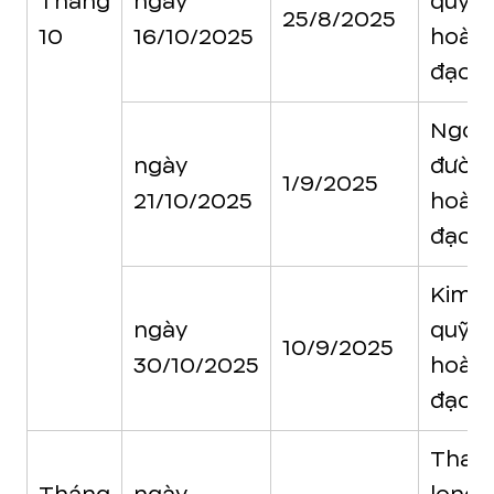
Tháng
ngày
quỹ
25/8/2025
10
16/10/2025
hoàn
đạo
Ngọc
ngày
đườn
1/9/2025
21/10/2025
hoàn
đạo
Kim
ngày
quỹ
10/9/2025
30/10/2025
hoàn
đạo
Than