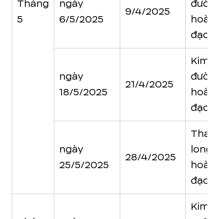
Tháng
ngày
đườn
9/4/2025
5
6/5/2025
hoàn
đạo
Kim
ngày
đườn
21/4/2025
18/5/2025
hoàn
đạo
Than
ngày
long
28/4/2025
25/5/2025
hoàn
đạo
Kim