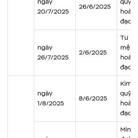
ngày
quỹ
26/6/2025
20/7/2025
hoàn
đạo
Tư
ngày
mệnh
2/6/2025
26/7/2025
hoàn
đạo
Kim
ngày
quỹ
8/6/2025
1/8/2025
hoàn
đạo
Minh