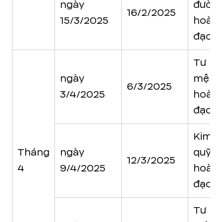
ngày
đườn
16/2/2025
15/3/2025
hoàn
đạo
Tư
ngày
mệnh
6/3/2025
3/4/2025
hoàn
đạo
Kim
Tháng
ngày
quỹ
12/3/2025
4
9/4/2025
hoàn
đạo
Tư