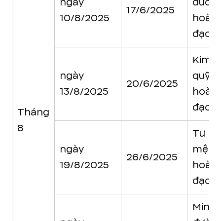
ngày
đườn
17/6/2025
10/8/2025
hoàn
đạo
Kim
ngày
quỹ
20/6/2025
13/8/2025
hoàn
đạo
Tháng
8
Tư
ngày
mệnh
26/6/2025
19/8/2025
hoàn
đạo
Minh