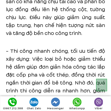
sàn có khả năng chịu tải cao và phân bố
lực đồng đều lên hệ thống cột, tường
chịu lực. Điều này giúp giảm ứng suất
tập trung, hạn chế hiện tượng nứt sàn
và tăng độ bền cho công trình.
- Thi công nhanh chóng, tối ưu tiến độ
xây dựng: Việc loại bỏ hoặc giảm thiểu
hệ dầm giúp đơn giản hóa công tác lắp
đặt cốp pha và cốt thép, đồng thời rút
ngắn thời gian đổ bê tông. Nhờ đó, quá
trình thi công diễn ra nhanh hơn, giảm
thiểu các công đoạn phức tạp so với
sàn truyền thống.
0967.212.388
Chat Zalo
Messenger
WhatsApp
Viber