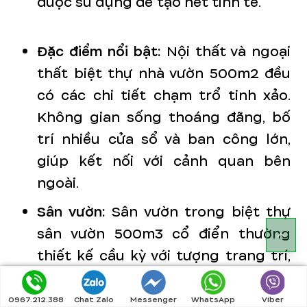
được sử dụng để tạo nét tinh tế.
Đặc điểm nổi bật:
Nội thất và ngoại
thất biệt thự nhà vườn 500m2 đều
có các chi tiết chạm trổ tinh xảo.
Không gian sống thoáng đãng, bố
trí nhiều cửa sổ và ban công lớn,
giúp kết nối với cảnh quan bên
ngoài.
Sân vườn:
Sân vườn trong biệt thự
sân vườn 500m3 cổ điển thường
thiết kế cầu kỳ với tượng trang trí,
đài phun nước, và các hàng cây lớn.
Lối đi lát đá, bồn hoa được cắt tỉa
0967.212.388
Chat Zalo
Messenger
WhatsApp
Viber