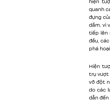
hiện tư
quanh cá
đựng của
dầm, vì 
tiếp lên
đều, các
phá hoại
Hiện tượ
trụ vượt
vỡ đột n
do các l
dẫn đến 