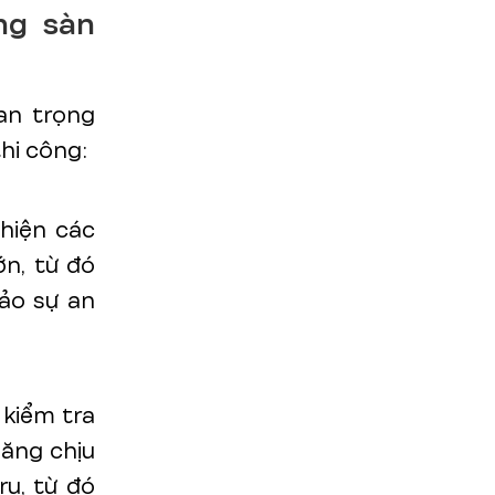
ng sàn
an trọng
hi công:
hiện các
ớn, từ đó
ảo sự an
 kiểm tra
năng chịu
rụ, từ đó