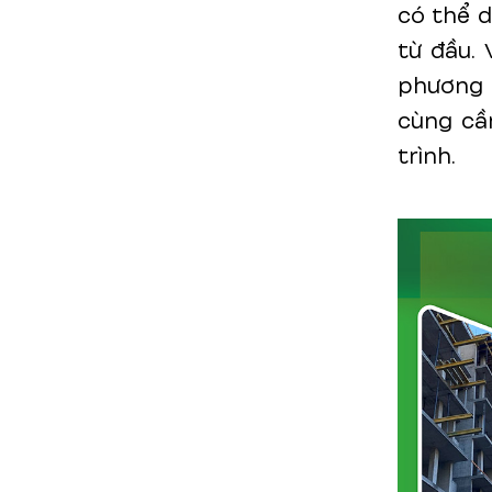
có thể 
từ đầu. 
phương 
cùng cầ
trình.