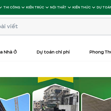
THI CÔNG
KIẾN TRÚC
NỘI THẤT
KIẾN THỨC
DỰ TOÁN
ữa Nhà Ở
Dự toán chi phí
Phong Th