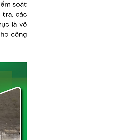
iểm soát
 tra, các
ục là vô
cho công