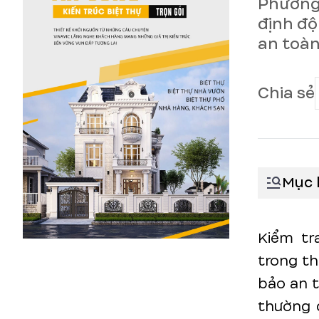
Phương 
định độ
an toàn
Chia sẻ
Mục 
Kiểm tr
trong th
bảo an t
thường c