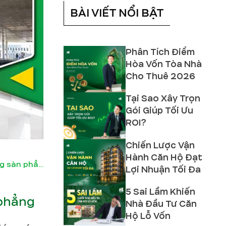
BÀI VIẾT NỔI BẬT
Phân Tích Điểm
Hòa Vốn Tòa Nhà
Cho Thuê 2026
Tại Sao Xây Trọn
Gói Giúp Tối Ưu
ROI?
Chiến Lược Vận
Hành Căn Hộ Đạt
Các phương pháp kiểm tra chọc thủng sàn phẳng
Lợi Nhuận Tối Đa
5 Sai Lầm Khiến
 phẳng
Nhà Đầu Tư Căn
Hộ Lỗ Vốn