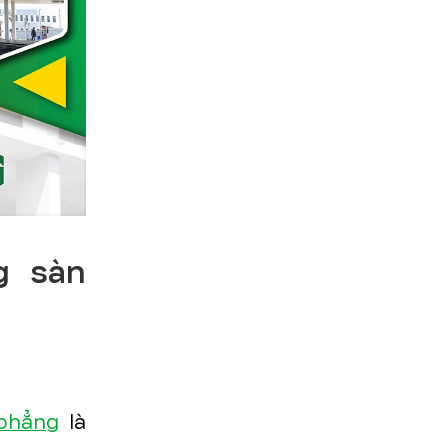
g sàn
phẳng
là