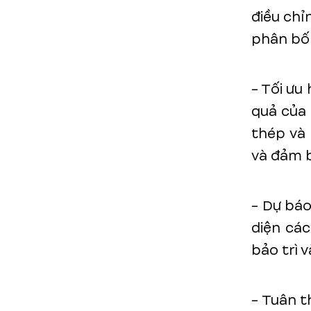
điều chỉ
phân bố 
- Tối ưu 
quả của 
thép và 
và đảm b
- Dự báo
diện các
bảo trì v
- Tuân t