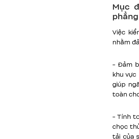
Mục đ
phẳng
Việc ki
nhằm đảm
- Đảm b
khu vực 
giúp ng
toàn cho
- Tính t
chọc thủ
tải của 