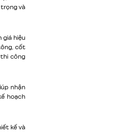
 trọng và
h giá hiệu
tông, cốt
 thi công
giúp nhận
 kế hoạch
iết kế và