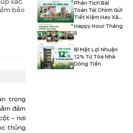
iúp xác
Phân Tích Bài
 đảm bảo
Toán Tài Chính Gửi
Tiết Kiệm Hay Xây
Căn Hộ Dịch Vụ
Happy Hour Tháng
2026?
5
Bí Mật Lợi Nhuận
12% Từ Tòa Nhà
Dòng Tiền
an trọng
 nhằm đảm
cột – nơi
học thủng