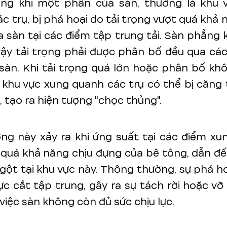
ợng khi một phần của sàn, thường là khu 
c trụ, bị phá hoại do tải trọng vượt quá khả 
 sàn tại các điểm tập trung tải. Sàn phẳng
vậy tải trọng phải được phân bố đều qua các
 sàn. Khi tải trọng quá lớn hoặc phân bố k
 khu vực xung quanh các trụ có thể bị căng
, tạo ra hiện tượng "chọc thủng".
ng này xảy ra khi ứng suất tại các điểm x
 quá khả năng chịu đựng của bê tông, dẫn đ
gột tại khu vực này. Thông thường, sự phá ho
ực cắt tập trung, gây ra sự tách rời hoặc vỡ
việc sàn không còn đủ sức chịu lực.