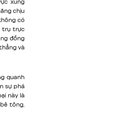
vực xung
năng chịu
 không có
 trụ trực
hông đồng
 thẳng và
ung quanh
ến sự phá
ại này là
 bê tông,