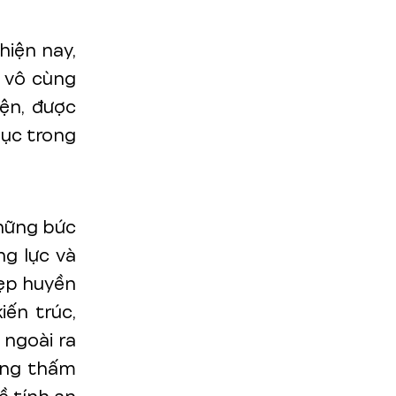
hiện nay,
c vô cùng
iện, được
mục trong
những bức
ng lực và
đẹp huyền
iến trúc,
 ngoài ra
hống thấm