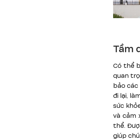
Tầm q
Có thể b
quan trọ
bảo các 
đi lại, 
sức khỏ
và cảm 
thể. Đượ
giúp chú