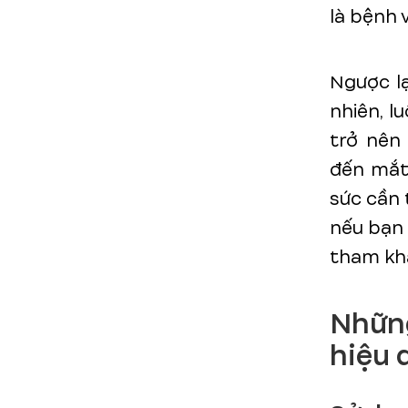
là bệnh 
Ngược lạ
nhiên, l
trở nên 
đến mắt.
sức cần 
nếu bạn 
tham khả
Nhữn
hiệu 