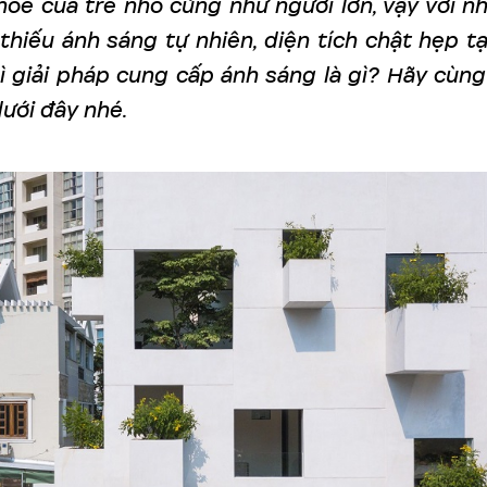
hỏe của trẻ nhỏ cũng như người lớn, vậy với n
thiếu ánh sáng tự nhiên, diện tích chật hẹp tạ
hì giải pháp cung cấp ánh sáng là gì? Hãy cùng
dưới đây nhé.