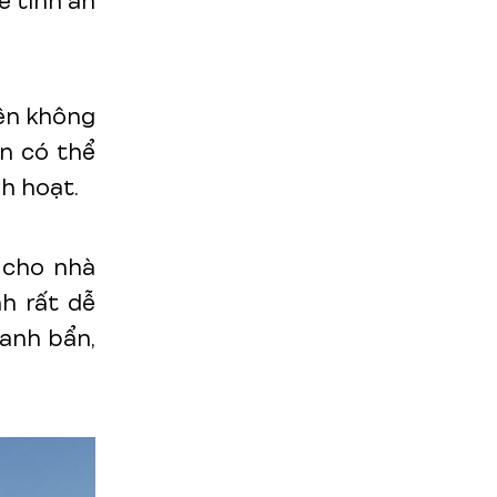
ề tính an
nên không
àn có thể
h hoạt.
p cho nhà
nh rất dễ
hanh bẩn,