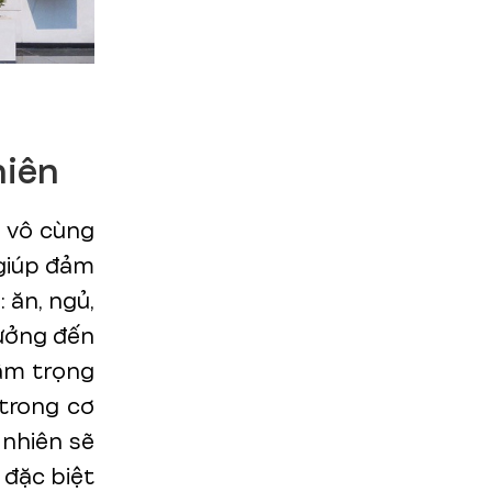
hiên
ò vô cùng
 giúp đảm
 ăn, ngủ,
hưởng đến
âm trọng
trong cơ
 nhiên sẽ
 đặc biệt