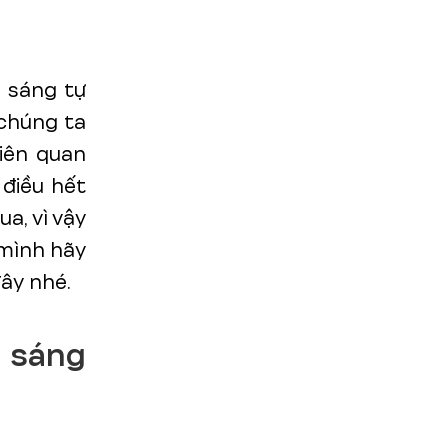
h sáng tự
 chúng ta
liên quan
 điều hết
a, vì vậy
 mình hãy
ây nhé.
 sáng