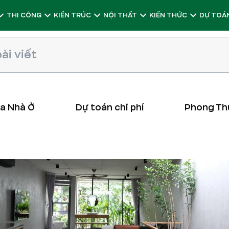
THI CÔNG
KIẾN TRÚC
NỘI THẤT
KIẾN THỨC
DỰ TOÁN
ữa Nhà Ở
Dự toán chi phí
Phong Th