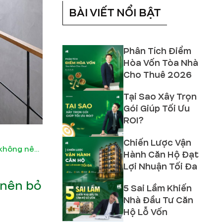
BÀI VIẾT NỔI BẬT
Phân Tích Điểm
Hòa Vốn Tòa Nhà
Cho Thuê 2026
Tại Sao Xây Trọn
Gói Giúp Tối Ưu
ROI?
Chiến Lược Vận
Giải pháp cho nhà thiếu sáng gia chủ không nên bỏ qua
Hành Căn Hộ Đạt
Lợi Nhuận Tối Đa
 nên bỏ
5 Sai Lầm Khiến
Nhà Đầu Tư Căn
Hộ Lỗ Vốn