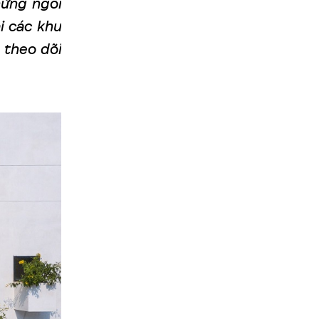
hững ngôi
i các khu
 theo dõi