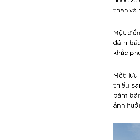
nước vô 
toàn và h
Một điểm
đảm bảo 
khắc phụ
Một lưu 
thiếu sá
bám bẩn,
ảnh hưởn