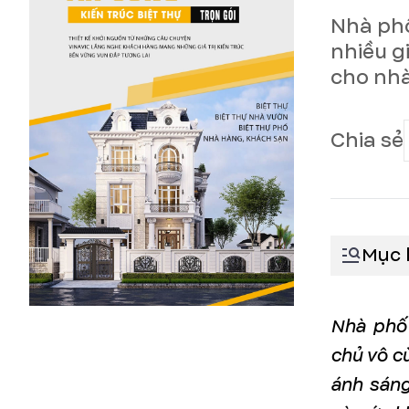
Nhà phố
nhiều g
cho nhà
Chia sẻ
Mục 
Nhà phố 
chủ vô c
ánh sáng