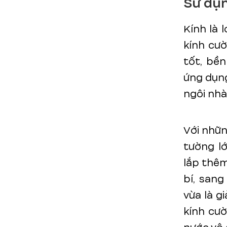
Sử dụn
Kính là 
kính cườ
tốt, bền
ứng dụng
ngôi nhà
Với nhữn
tường lớ
lắp thêm
bí, sang
vừa là g
kính cườ