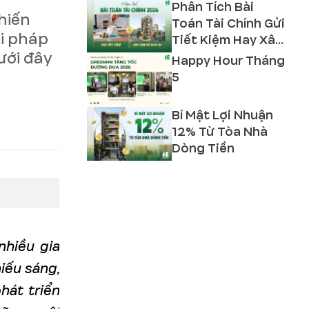
Phân Tích Bài
hiến
Toán Tài Chính Gửi
ải pháp
Tiết Kiệm Hay Xây
ưới đây
Căn Hộ Dịch Vụ
Happy Hour Tháng
2026?
5
Bí Mật Lợi Nhuận
12% Từ Tòa Nhà
Dòng Tiền
nhiều gia
iếu sáng,
hát triển