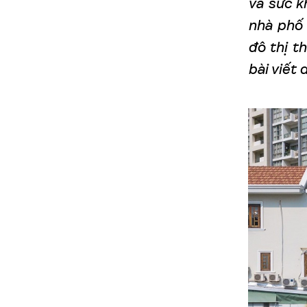
và sức k
nhà phố 
đô thị t
bài viết 