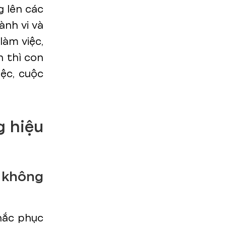
g lên các
ành vi và
làm việc,
n thì con
iệc, cuộc
g hiệu
ế không
hắc phục