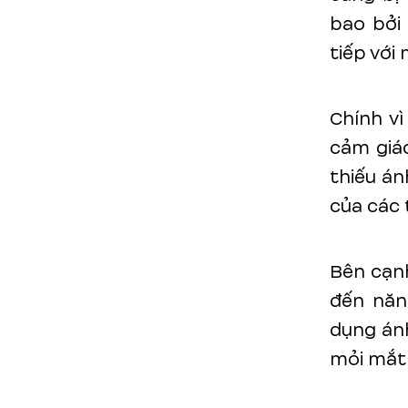
bao bởi
tiếp với 
Chính v
cảm giác
thiếu án
của các 
Bên cạnh
đến năn
dụng án
mỏi mắt 