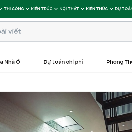
THI CÔNG
KIẾN TRÚC
NỘI THẤT
KIẾN THỨC
DỰ TOÁN
ữa Nhà Ở
Dự toán chi phí
Phong Th