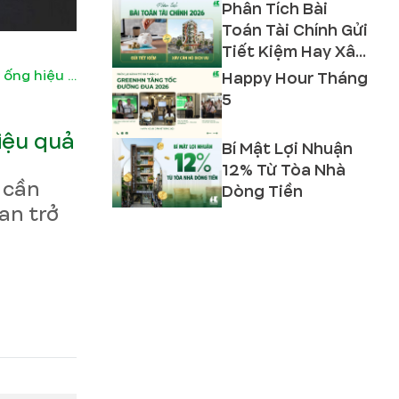
Phân Tích Bài
Toán Tài Chính Gửi
Tiết Kiệm Hay Xây
Căn Hộ Dịch Vụ
Bật mí các cách lấy ánh sáng cho nhà ống hiệu quả
Happy Hour Tháng
2026?
5
iệu quả
Bí Mật Lợi Nhuận
12% Từ Tòa Nhà
, cần
Dòng Tiền
an trở