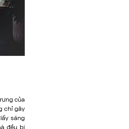
trưng của
g chỉ gây
lấy sáng
à đều bị