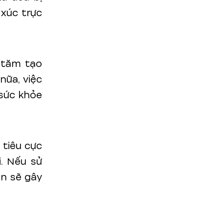
xúc trực
 tăm tạo
nữa, việc
 sức khỏe
 tiêu cực
. Nếu sử
n sẽ gây