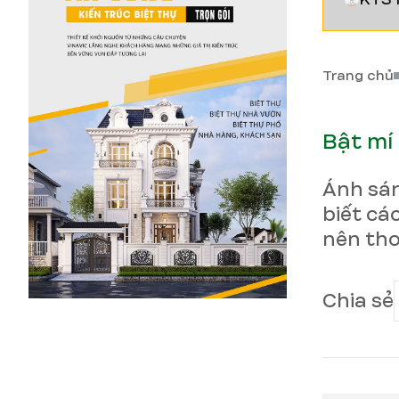
Trang chủ
Bật mí
Ánh sán
biết cá
nên tho
Chia sẻ