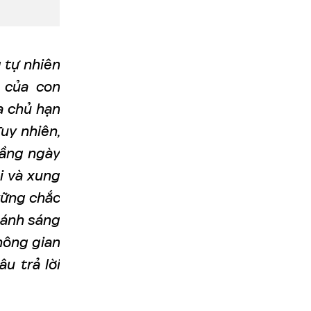
 tự nhiên
 của con
a chủ hạn
Tuy nhiên,
tầng ngày
i và xung
vững chắc
 ánh sáng
hông gian
u trả lời