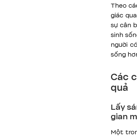
Theo các
giác qua
sự cân b
sinh sốn
người có
sống hơn
Các c
quả
Lấy sá
gian 
Một tro