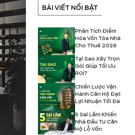
BÀI VIẾT NỔI BẬT
Phân Tích Điểm
Hòa Vốn Tòa Nhà
Cho Thuê 2026
Tại Sao Xây Trọn
Gói Giúp Tối Ưu
ROI?
Chiến Lược Vận
Hành Căn Hộ Đạt
Lợi Nhuận Tối Đa
5 Sai Lầm Khiến
Nhà Đầu Tư Căn
Hộ Lỗ Vốn