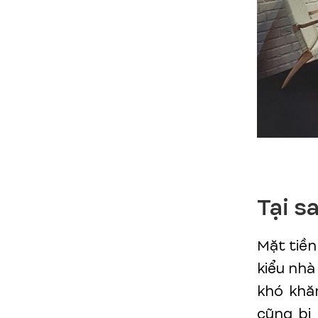
Tại s
Mặt tiền
kiểu nhà
khó khă
cũng bị