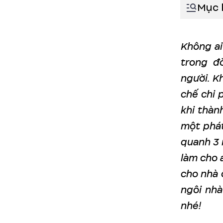
Mục 
Không ai
trong đ
người. K
chế chi p
khi thàn
một phát
quanh 3 
làm cho 
cho nhà 
ngôi nhà
nhé!