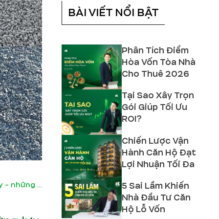
BÀI VIẾT NỔI BẬT
Phân Tích Điểm
Hòa Vốn Tòa Nhà
Cho Thuê 2026
Tại Sao Xây Trọn
Gói Giúp Tối Ưu
ROI?
Chiến Lược Vận
Hành Căn Hộ Đạt
Lợi Nhuận Tối Đa
5 Sai Lầm Khiến
Các loại đá xây dựng phổ biến hiện nay - những lưu ý khi chọn đá
Nhà Đầu Tư Căn
Hộ Lỗ Vốn