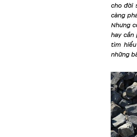
cho đời 
càng phá
Nhưng c
hay cần 
tìm hiểu
những bă