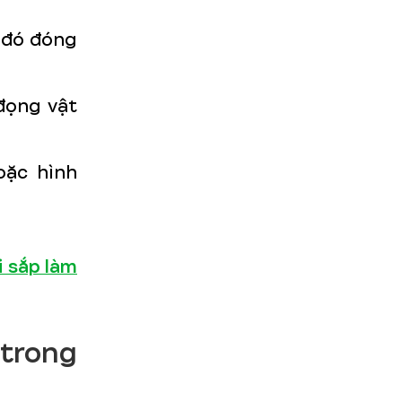
u đó đóng
đọng vật
oặc hình
i sắp làm
 trong