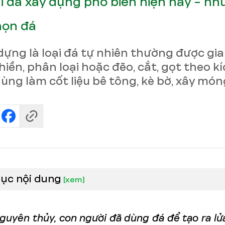
ại đá xây dựng phổ biến hiện nay - nh
họn đá
dựng là loại đá tự nhiên thường được gi
hiền, phân loại hoặc đẽo, cắt, gọt theo k
ùng làm cốt liệu bê tông, kè bờ, xây móng,
lục nội dung
[
xem
]
nguyên thủy, con người đã dùng đá để tạo ra lử