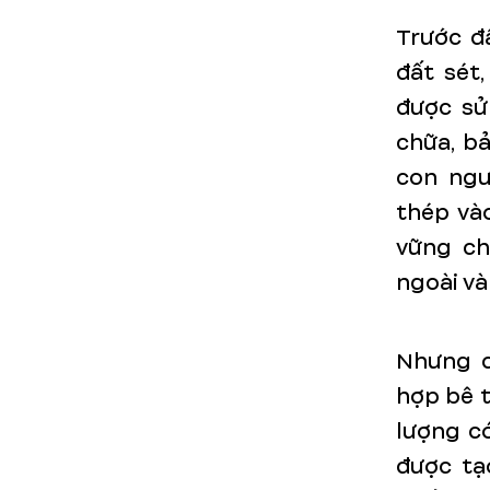
Trước đ
đất sét
được sử
chữa, bả
con ngư
thép và
vững ch
ngoài và
Nhưng c
hợp bê t
lượng c
được tạ