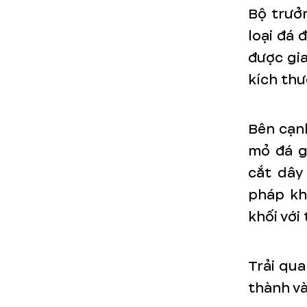
Bộ trưở
loại đá 
được gia
kích thư
Bên cạnh
mỏ đá gr
cắt dây
pháp kh
khối với
Trải qua
thành và