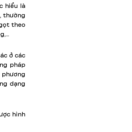
 hiểu là
g, thường
 gọt theo
,...
hác ở các
ương pháp
c phương
ẳng dạng
được hình