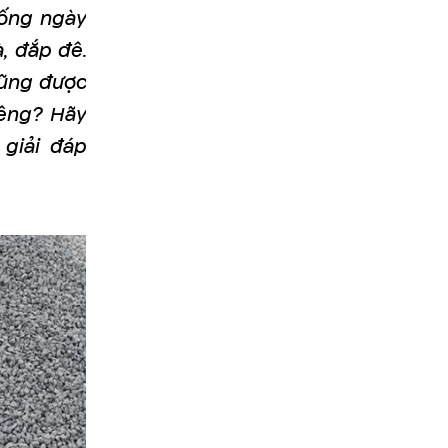
sống ngày
, đắp đê.
cũng được
iêng? Hãy
 giải đáp