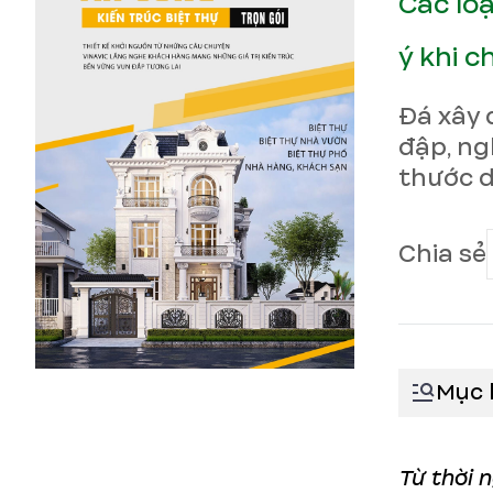
Các lo
ý khi c
Đá xây 
đập, ng
thước d
Chia sẻ
Mục 
Từ thời 