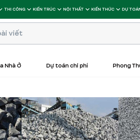
THI CÔNG
KIẾN TRÚC
NỘI THẤT
KIẾN THỨC
DỰ TOÁN
ữa Nhà Ở
Dự toán chi phí
Phong Th