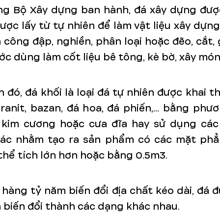
ng Bộ Xây dựng ban hành, đá xây dựng được
được lấy từ tự nhiên để làm vật liệu xây dựn
 công đập, nghiền, phân loại hoặc đẽo, cắt,
ớc dùng làm cốt liệu bê tông, kè bờ, xây móng
 đó, đá khối là loại đá tự nhiên được khai t
anit, bazan, đá hoa, đá phiến,... bằng ph
 kim cương hoặc cưa đĩa hay sử dụng cá
ác nhằm tạo ra sản phẩm có các mặt ph
 thể tích lớn hơn hoặc bằng 0.5m3.
 hàng tỷ năm biến đổi địa chất kéo dài, đá 
 biến đổi thành các dạng khác nhau.