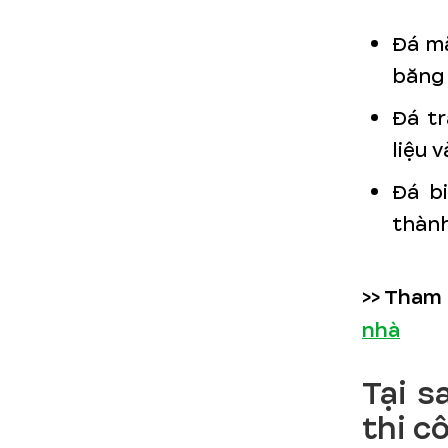
Đá mắ
băng 
Đá t
liệu 
Đá b
thành
>> Tham
nhà
Tại s
thi c