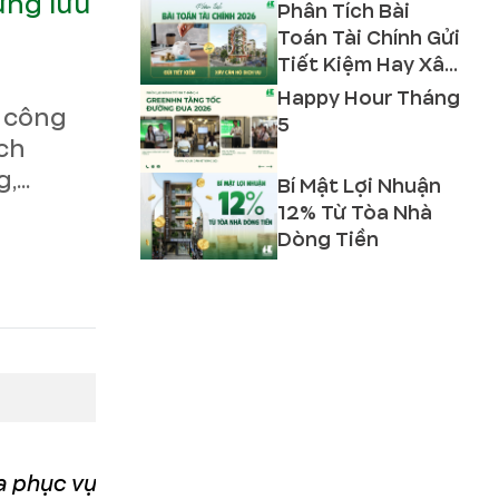
ững lưu
Phân Tích Bài
Toán Tài Chính Gửi
Tiết Kiệm Hay Xây
Căn Hộ Dịch Vụ
Happy Hour Tháng
a công
2026?
5
ích
...
Bí Mật Lợi Nhuận
12% Từ Tòa Nhà
Dòng Tiền
a phục vụ