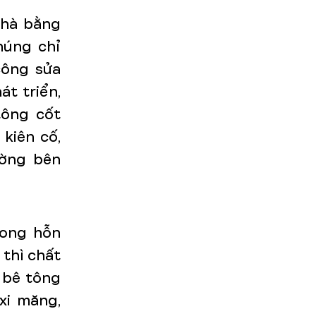
nhà bằng
húng chỉ
công sửa
át triển,
tông cốt
kiên cố,
ường bên
rong hỗn
 thì chất
 bê tông
xi măng,