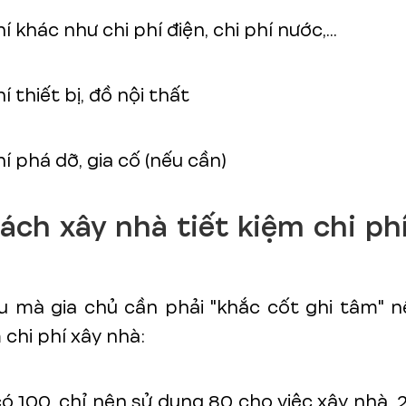
í khác như chi phí điện, chi phí nước,...
í thiết bị, đồ nội thất
hí phá dỡ, gia cố (nếu cần)
ách xây nhà tiết kiệm chi ph
ều mà gia chủ cần phải "khắc cốt ghi tâm" 
 chi phí xây nhà:
ó 100, chỉ nên sử dụng 80 cho việc xây nhà, 2