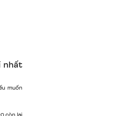
í nhất
nếu muốn
0 còn lại