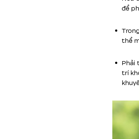
để ph
Trong
thể m
Phải 
trí k
khuyê