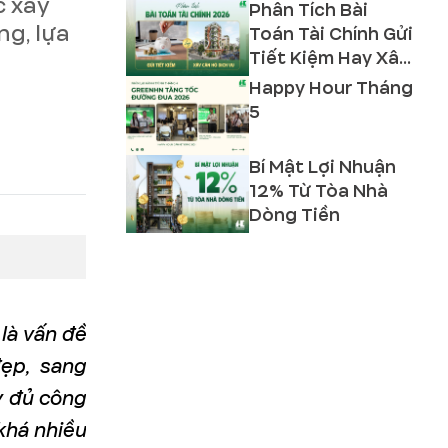
c xây
Phân Tích Bài
ng, lựa
Toán Tài Chính Gửi
Tiết Kiệm Hay Xây
Căn Hộ Dịch Vụ
Happy Hour Tháng
2026?
5
Bí Mật Lợi Nhuận
12% Từ Tòa Nhà
Dòng Tiền
là vấn đề
ẹp, sang
y đủ công
khá nhiều