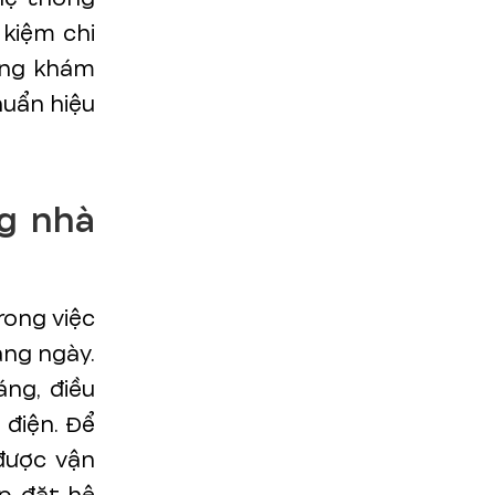
 kiệm chi
ùng khám
huẩn hiệu
ng nhà
rong việc
àng ngày.
ng, điều
 điện. Để
được vận