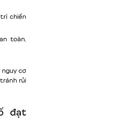
trí chiến
an toàn,
i nguy cơ
tránh rủi
ố đạt