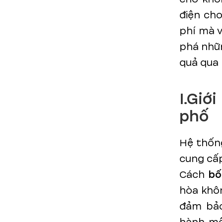
điện cho
phí mà 
phá nhữn
quả qua b
I.Giớ
phố
Hệ thống
cung cấp
Cách
bố
hòa khôn
đảm bảo