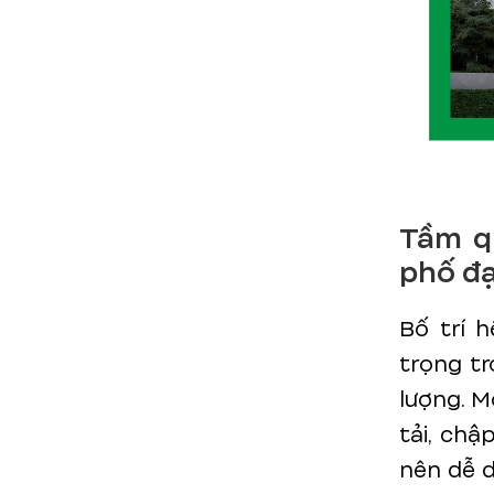
Tầm q
phố đ
Bố trí 
trọng t
lượng. M
tải, chậ
nên dễ d