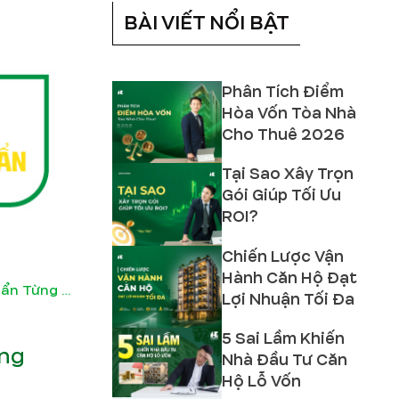
BÀI VIẾT NỔI BẬT
Phân Tích Điểm
Hòa Vốn Tòa Nhà
Cho Thuê 2026
Tại Sao Xây Trọn
Gói Giúp Tối Ưu
ROI?
Chiến Lược Vận
Hành Căn Hộ Đạt
Cách Bố Trí Điện Cho Nhà Phố Đạt Chuẩn Từng Centimet
Lợi Nhuận Tối Đa
5 Sai Lầm Khiến
ừng
Nhà Đầu Tư Căn
Hộ Lỗ Vốn