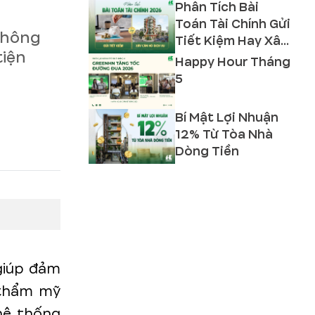
Phân Tích Bài
Toán Tài Chính Gửi
 không
Tiết Kiệm Hay Xây
tiện
Căn Hộ Dịch Vụ
Happy Hour Tháng
2026?
5
Bí Mật Lợi Nhuận
12% Từ Tòa Nhà
Dòng Tiền
giúp đảm
 thẩm mỹ
hệ thống