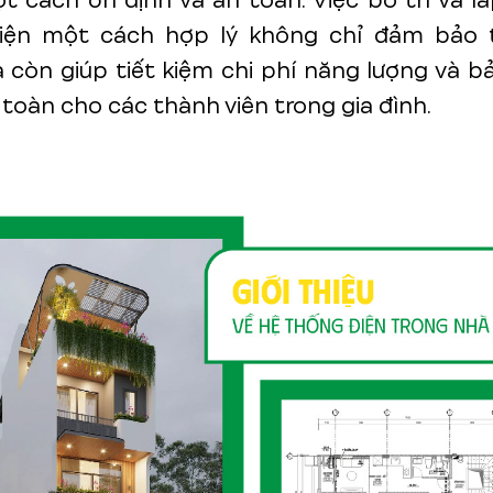
 cách ổn định và an toàn. Việc bố trí và l
iện một cách hợp lý không chỉ đảm bảo t
còn giúp tiết kiệm chi phí năng lượng và b
 toàn cho các thành viên trong gia đình.