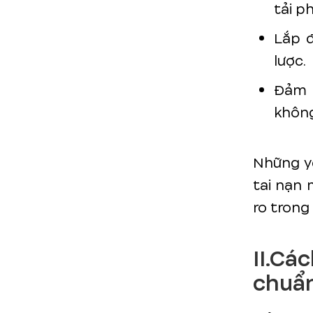
tải p
Lắp đ
lược.
Đảm 
không
Những yế
tai nạn 
ro trong
II.C
chuẩn