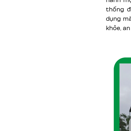
hành một
thống đ
dụng mà 
khỏe, an