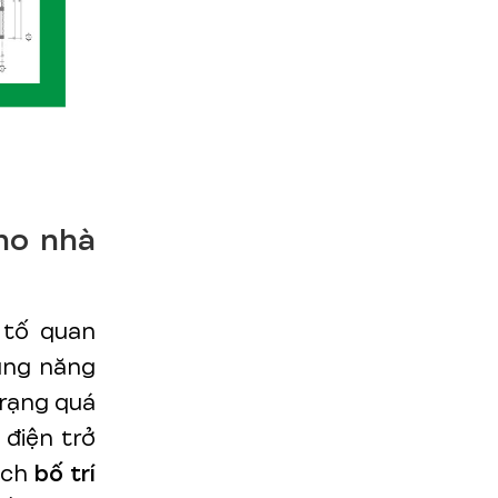
ho nhà
 tố quan
ụng năng
trạng quá
 điện trở
cách
bố trí