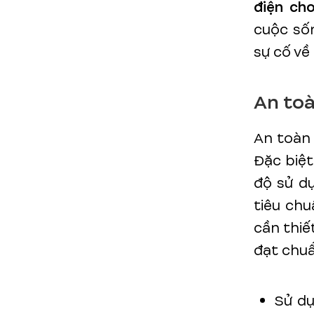
điện ch
cuộc sốn
sự cố về
An toà
An toàn 
Đặc biệt
độ sử dụ
tiêu chu
cần thiế
đạt chu
Sử dụ