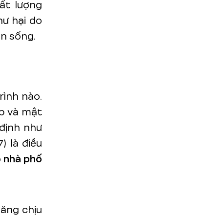
ất lượng
hư hại do
n sống.
rình nào.
ẹp và mật
 định như
) là điều
o nhà phố
năng chịu