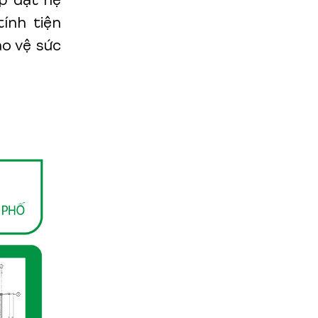
ắp đặt hệ
ính tiện
ảo vệ sức