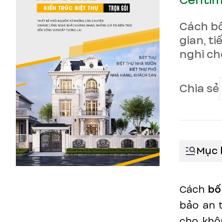
Centi
Cách bố
gian, t
nghi ch
Chia sẻ
Mục 
Cách
bố
bảo an 
cho khô