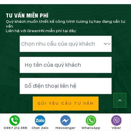
TƯ VẤN MIỄN PHÍ
Quý khách muốn thiết kế công trình tương tự hay đang cần tư
vấn.
Liên hệ với GreenHN miễn phí tại đây:
GỬI YÊU CẦU TƯ VẤN
0967.212.388
Chat Zalo
Messenger
WhatsApp
Viber