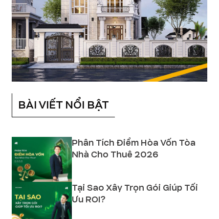
BÀI VIẾT NỔI BẬT
Phân Tích Điểm Hòa Vốn Tòa
Nhà Cho Thuê 2026
Tại Sao Xây Trọn Gói Giúp Tối
Ưu ROI?