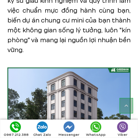
kỹ sư giàu kinh nghiệm và quy trình làm
việc chuẩn mực đồng hành cùng bạn,
biến dự án chung cư mini của bạn thành
một không gian sống lý tưởng, luôn "kín
phòng" và mang lại nguồn lợi nhuận bền
vững.
0967.212.388
Chat Zalo
Messenger
WhatsApp
Viber