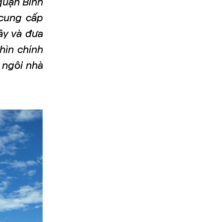
quận Bình
 cung cấp
ây và đưa
hìn chính
 ngôi nhà