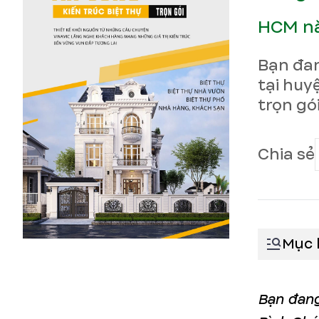
HCM n
Bạn đan
tại huy
trọn gó
Chia sẻ
Mục 
Bạn đang