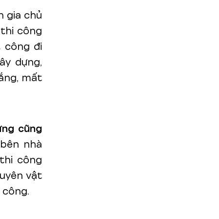
 gia chủ
 thi công
t công đi
ây dựng,
lắng, mất
ựng cũng
 bên nhà
thi công
uyên vật
 công.