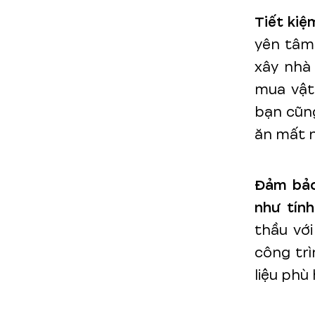
Tiết kiệ
yên tâm 
xây nhà 
mua vật
bạn cũng
ăn mất n
Đảm bảo
như tín
thầu vớ
công tr
liệu phù