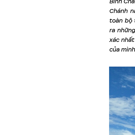
Bình Chá
Chánh nă
toàn bộ 
ra những
xác nhất
của mình