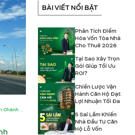
BÀI VIẾT NỔI BẬT
Phân Tích Điểm
Hòa Vốn Tòa Nhà
Cho Thuê 2026
Tại Sao Xây Trọn
Gói Giúp Tối Ưu
ROI?
Chiến Lược Vận
Hành Căn Hộ Đạt
Lợi Nhuận Tối Đa
Báo giá Xây nhà trọn gói tại huyện Bình Chánh HCM năm 2026
5 Sai Lầm Khiến
Nhà Đầu Tư Căn
Hộ Lỗ Vốn
ánh