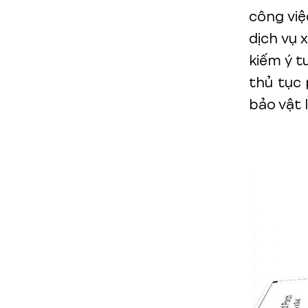
công việ
dịch vụ 
kiếm ý t
thủ tục 
bảo vật l