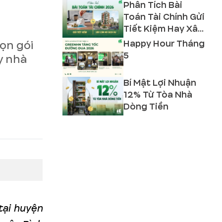
Phân Tích Bài
Toán Tài Chính Gửi
Tiết Kiệm Hay Xây
Căn Hộ Dịch Vụ
Happy Hour Tháng
ọn gói
2026?
5
y nhà
Bí Mật Lợi Nhuận
12% Từ Tòa Nhà
Dòng Tiền
tại huyện