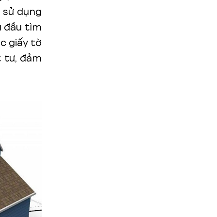
i sử dụng
u đầu tìm
c giấy tờ
t tư, đảm