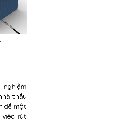
h
h nghiệm
 nhà thầu
ấn đề một
việc rút