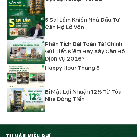
5 Sai Lầm Khiến Nhà Đầu Tư
Căn Hộ Lỗ Vốn
Phân Tích Bài Toán Tài Chính
Gửi Tiết Kiệm Hay Xây Căn Hộ
Dịch Vụ 2026?
Happy Hour Tháng 5
Bí Mật Lợi Nhuận 12% Từ Tòa
Nhà Dòng Tiền
TƯ VẤN MIỄN PHÍ