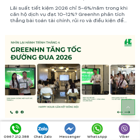
Lãi suất tiết kiệm 2026 chỉ 5–6%/năm trong khi
căn hộ dịch vụ đạt 10–12%? Greenhn phân tích
thẳng bài toán tài chính, rủi ro và điều kiện để
nhà đầu tư đưa ra quyết định đúng nhất.
Happy Hour Tháng 5
0967.212.388
Chat Zalo
Messenger
WhatsApp
Viber
GreenHN bùng nổ Happy Hour tháng 5 với kỷ lục