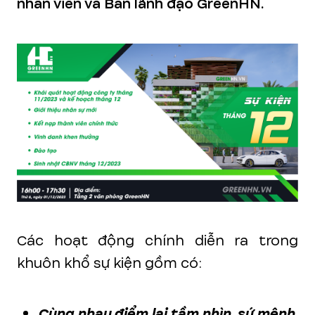
nhân viên và Ban lãnh đạo GreenHN.
Các hoạt động chính diễn ra trong
khuôn khổ sự kiện gồm có:
Cùng nhau điểm lại tầm nhìn, sứ mệnh,