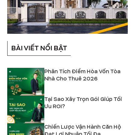
BÀI VIẾT NỔI BẬT
Phân Tích Điểm Hòa Vốn Tòa
Nhà Cho Thuê 2026
Tại Sao Xây Trọn Gói Giúp Tối
Ưu ROI?
Chiến Lược Vận Hành Căn Hộ
Đạt Lợi Nhuận Tối Đa