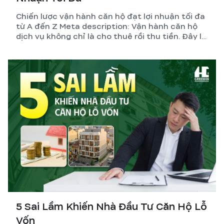
Chiến lược vận hành căn hộ đạt lợi nhuận tối đa
từ A đến Z Meta description: Vận hành căn hộ
dịch vụ không chỉ là cho thuê rồi thu tiền. Đây là
hệ thống gồm thiết kế, pháp lý, quản lý và tối ưu
dòng tiền. GreenHN chia sẻ chiến lược thực tế
giúp chủ đầu tư đạt lợi nhuận bền vững.
5 Sai Lầm Khiến Nhà Đầu Tư Căn Hộ Lỗ
Vốn