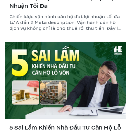
Nhuận Tối Đa
Chiến lược vận hành căn hộ đạt lợi nhuận tối đa
từ A đến Z Meta description: Vận hành căn hộ
dịch vụ không chỉ là cho thuê rồi thu tiền. Đây là
hệ thống gồm thiết kế, pháp lý, quản lý và tối ưu
dòng tiền. GreenHN chia sẻ chiến lược thực tế
giúp chủ đầu tư đạt lợi nhuận bền vững.
5 Sai Lầm Khiến Nhà Đầu Tư Căn Hộ Lỗ