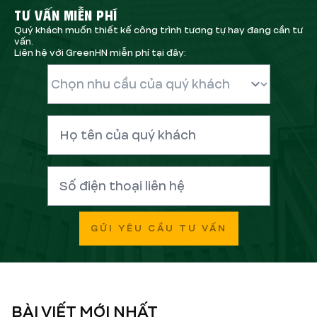
TƯ VẤN MIỄN PHÍ
Quý khách muốn thiết kế công trình tương tự hay đang cần tư
vấn.
Liên hệ với GreenHN miễn phí tại đây:
GỬI YÊU CẦU TƯ VẤN
BÀI VIẾT MỚI NHẤT