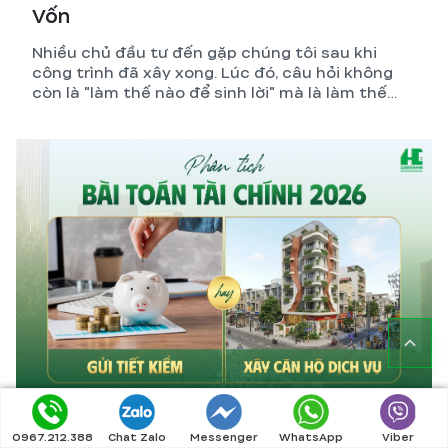
Vốn
Nhiều chủ đầu tư đến gặp chúng tôi sau khi
công trình đã xây xong. Lúc đó, câu hỏi không
còn là "làm thế nào để sinh lời" mà là làm thế
nào để giảm lỗ.
Phân Tích Bài Toán Tài Chính Gửi Tiết
0967.212.388
Chat Zalo
Messenger
WhatsApp
Viber