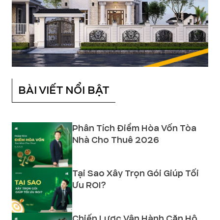
BÀI VIẾT NỔI BẬT
Phân Tích Điểm Hòa Vốn Tòa
Nhà Cho Thuê 2026
Tại Sao Xây Trọn Gói Giúp Tối
Ưu ROI?
Chiến Lược Vận Hành Căn Hộ