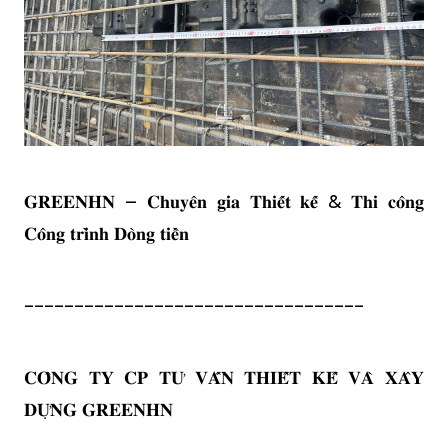
𝐆𝐑𝐄𝐄𝐍𝐇𝐍 – 𝐂𝐡𝐮𝐲𝐞̂𝐧 𝐠𝐢𝐚 𝐓𝐡𝐢𝐞̂́𝐭 𝐤𝐞̂́ & 𝐓𝐡𝐢 𝐜𝐨̂𝐧𝐠
𝐂𝐨̂𝐧𝐠 𝐭𝐫𝐢̀𝐧𝐡 𝐃𝐨̀𝐧𝐠 𝐭𝐢𝐞̂̀𝐧
----------------------------------
𝐂𝐎̂𝐍𝐆 𝐓𝐘 𝐂𝐏 𝐓𝐔̛ 𝐕𝐀̂́𝐍 𝐓𝐇𝐈𝐄̂́𝐓 𝐊𝐄̂́ 𝐕𝐀̀ 𝐗𝐀̂𝐘
𝐃𝐔̛̣𝐍𝐆 𝐆𝐑𝐄𝐄𝐍𝐇𝐍