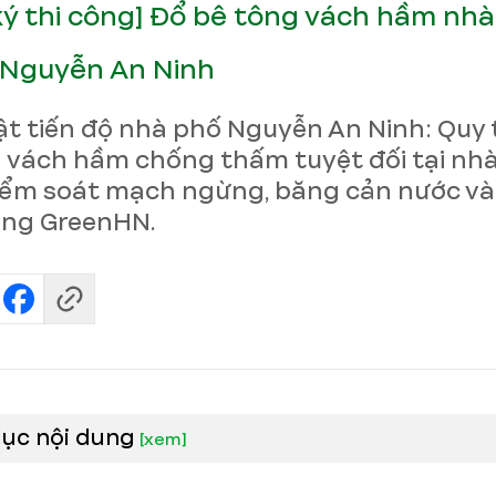
ký thi công] Đổ bê tông vách hầm nh
 Nguyễn An Ninh
t tiến độ nhà phố Nguyễn An Ninh: Quy 
 vách hầm chống thấm tuyệt đối tại nh
iểm soát mạch ngừng, băng cản nước và
ùng GreenHN.
lục nội dung
[
xem
]