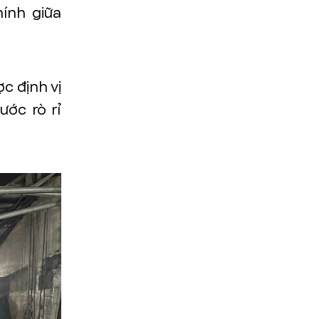
ính giữa
c định vị
ớc rò rỉ