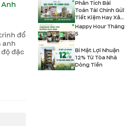
Phân Tích Bài
à Anh
Toán Tài Chính Gửi
Tiết Kiệm Hay Xây
Căn Hộ Dịch Vụ
Happy Hour Tháng
2026?
5
trình đổ
à anh
Bí Mật Lợi Nhuận
 độ đặc
12% Từ Tòa Nhà
Dòng Tiền