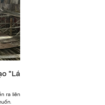
ạo "Lá
n ra liên
muốn.