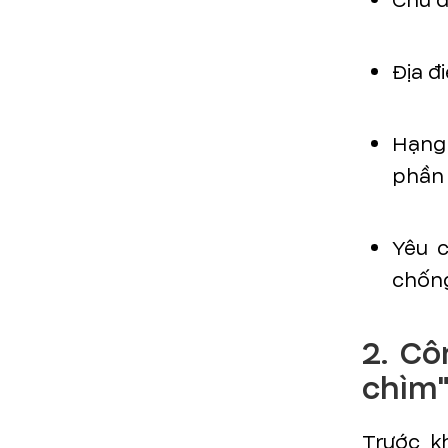
Chủ đ
Địa đ
Hạng 
phần
Yêu c
chốn
2. Cô
chìm
Trước k