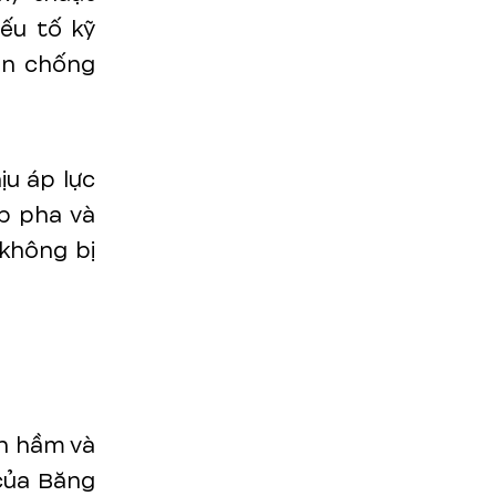
ếu tố kỹ
iền chống
u áp lực
p pha và
không bị
àn hầm và
của Băng