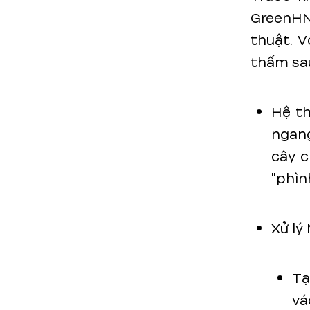
GreenHN
thuật. V
thấm sau
Hệ th
ngang
cây c
"phìn
Xử lý
Tạ
vá