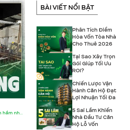
BÀI VIẾT NỔI BẬT
Phân Tích Điểm
Hòa Vốn Tòa Nhà
Cho Thuê 2026
Tại Sao Xây Trọn
Gói Giúp Tối Ưu
ROI?
Chiến Lược Vận
Hành Căn Hộ Đạt
Lợi Nhuận Tối Đa
5 Sai Lầm Khiến
[Nhật ký thi công] Đổ bê tông vách hầm nhà Anh Minh - Nguyễn An Ninh
Nhà Đầu Tư Căn
Hộ Lỗ Vốn