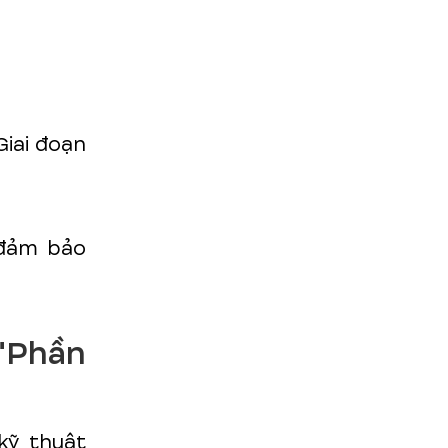
iai đoạn
 đảm bảo
 "Phần
kỹ thuật