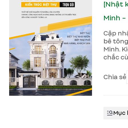
[Nhật 
Minh -
Cập nhậ
bê tông
Minh. K
chắc c
Chia sẻ
Mục 