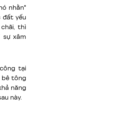
khó nhằn"
c đất yếu
hãi, thì
i sự xâm
công tại
ổ bê tông
 khả năng
au này.