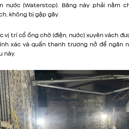
n nước (Waterstop). Băng này phải nằm ch
ch, không bị gập gãy.
c vị trí cổ ống chờ (điện, nước) xuyên vách đượ
ính xác và quấn thanh trương nở để ngăn nư
u này.