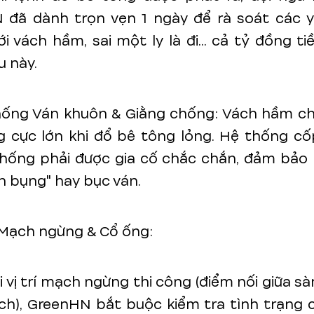
 đã dành trọn vẹn 1 ngày để rà soát các y
ới vách hầm, sai một ly là đi... cả tỷ đồng t
 này.
ống Ván khuôn & Giằng chống: Vách hầm chị
 cực lớn khi đổ bê tông lỏng. Hệ thống cố
hống phải được gia cố chắc chắn, đảm bảo 
h bụng" hay bục ván.
 Mạch ngừng & Cổ ống:
i vị trí mạch ngừng thi công (điểm nối giữa s
ch), GreenHN bắt buộc kiểm tra tình trạng 