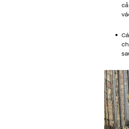
cả
vá
Cá
ch
sa