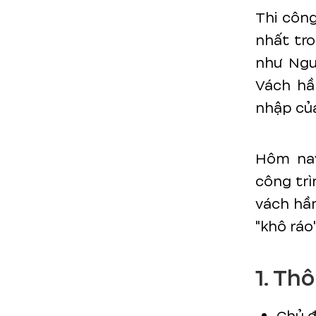
Thi công
nhất tro
như Ngu
Vách hầ
nhập của
Hôm nay
công trì
vách hầm
"khô ráo
1. Th