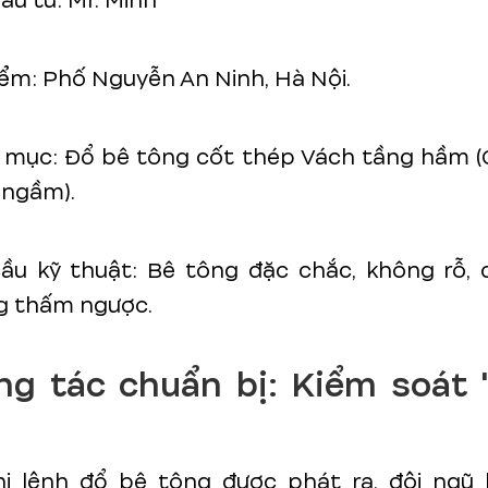
ầu tư: Mr. Minh
iểm: Phố Nguyễn An Ninh, Hà Nội.
mục: Đổ bê tông cốt thép Vách tầng hầm (G
 ngầm).
ầu kỹ thuật: Bê tông đặc chắc, không rỗ,
g thấm ngược.
ng tác chuẩn bị: Kiểm soát
"
hi lệnh đổ bê tông được phát ra, đội ngũ 