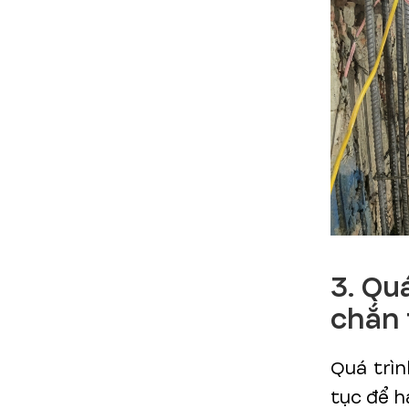
3. Qu
chắn 
Quá trìn
tục để 