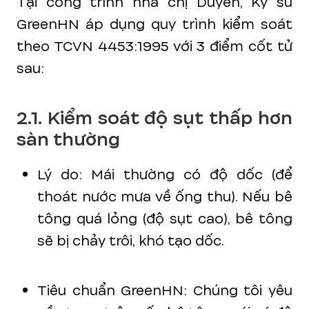
Tại công trình nhà chị Duyên, Kỹ sư
GreenHN áp dụng quy trình kiểm soát
theo TCVN 4453:1995 với 3 điểm cốt tử
sau:
2.1. Kiểm soát độ sụt thấp hơn
sàn thường
Lý do: Mái thường có độ dốc (để
thoát nước mưa về ống thu). Nếu bê
tông quá lỏng (độ sụt cao), bê tông
sẽ bị chảy trôi, khó tạo dốc.
Tiêu chuẩn GreenHN: Chúng tôi yêu