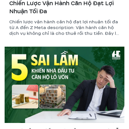
Chiến Lược Vận Hành Căn Hộ Đạt Lợi
Nhuận Tối Đa
Chiến lược vận hành căn hộ đạt lợi nhuận tối đa
từ A đến Z Meta description: Vận hành căn hộ
dịch vụ không chỉ là cho thuê rồi thu tiền. Đây là
hệ thống gồm thiết kế, pháp lý, quản lý và tối ưu
dòng tiền. GreenHN chia sẻ chiến lược thực tế
giúp chủ đầu tư đạt lợi nhuận bền vững.