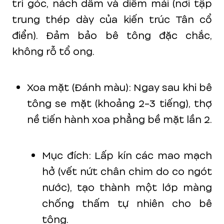
trí góc, nách dầm và diềm mái (nơi tập
trung thép dày của kiến trúc Tân cổ
điển). Đảm bảo bê tông đặc chắc,
không rỗ tổ ong.
Xoa mặt (Đánh màu): Ngay sau khi bê
tông se mặt (khoảng 2-3 tiếng), thợ
nề tiến hành xoa phẳng bề mặt lần 2.
Mục đích: Lấp kín các mao mạch
hở (vết nứt chân chim do co ngót
nước), tạo thành một lớp màng
chống thấm tự nhiên cho bê
tông.