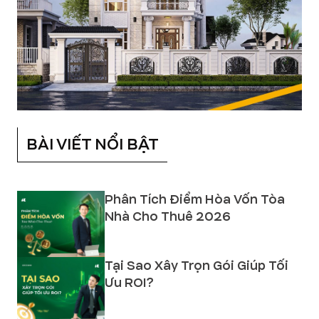
BÀI VIẾT NỔI BẬT
Phân Tích Điểm Hòa Vốn Tòa
Nhà Cho Thuê 2026
Tại Sao Xây Trọn Gói Giúp Tối
Ưu ROI?