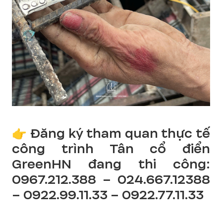
👉 Đăng ký tham quan thực tế
công trình Tân cổ điển
GreenHN đang thi công:
0967.212.388 – 024.667.12388
– 0922.99.11.33 – 0922.77.11.33