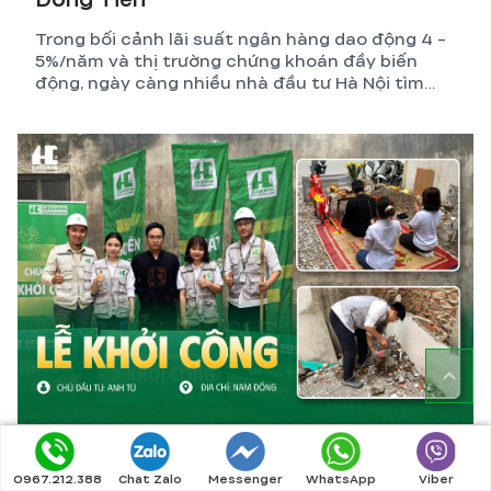
Trong bối cảnh lãi suất ngân hàng dao động 4 -
5%/năm và thị trường chứng khoán đầy biến
động, ngày càng nhiều nhà đầu tư Hà Nội tìm
đến một kênh tích sản vừa bền vững, vừa tạo ra
dòng tiền thụ động mỗi tháng: xây tòa nhà dòng
tiền – CCMN – căn hộ dịch vụ.
Lễ khởi công nhà phố ANH TÚ - NAM
0967.212.388
Chat Zalo
Messenger
WhatsApp
Viber
ĐỒNG