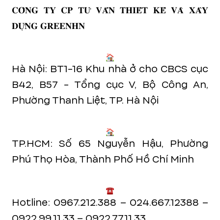
𝐂𝐎̂𝐍𝐆 𝐓𝐘 𝐂𝐏 𝐓𝐔̛ 𝐕𝐀̂́𝐍 𝐓𝐇𝐈𝐄̂́𝐓 𝐊𝐄̂́ 𝐕𝐀̀ 𝐗𝐀̂𝐘
𝐃𝐔̛̣𝐍𝐆 𝐆𝐑𝐄𝐄𝐍𝐇𝐍
Hà Nội: BT1-16 Khu nhà ở cho CBCS cục
B42, B57 - Tổng cục V, Bộ Công An,
Phường Thanh Liệt, TP. Hà Nội
TP.HCM: Số 65 Nguyễn Hậu, Phường
Phú Thọ Hòa, Thành Phố Hồ Chí Minh
Hotline: 0967.212.388 – 024.667.12388 –
0922.99.11.33 – 0922.77.11.33