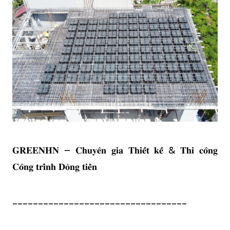
𝐆𝐑𝐄𝐄𝐍𝐇𝐍 – 𝐂𝐡𝐮𝐲𝐞̂𝐧 𝐠𝐢𝐚 𝐓𝐡𝐢𝐞̂́𝐭 𝐤𝐞̂́ & 𝐓𝐡𝐢 𝐜𝐨̂𝐧𝐠
𝐂𝐨̂𝐧𝐠 𝐭𝐫𝐢̀𝐧𝐡 𝐃𝐨̀𝐧𝐠 𝐭𝐢𝐞̂̀𝐧
----------------------------------