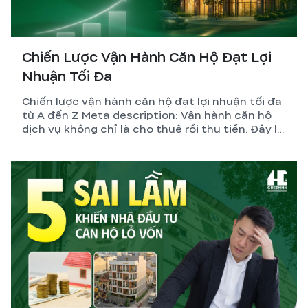
Chiến Lược Vận Hành Căn Hộ Đạt Lợi
Nhuận Tối Đa
Chiến lược vận hành căn hộ đạt lợi nhuận tối đa
từ A đến Z Meta description: Vận hành căn hộ
dịch vụ không chỉ là cho thuê rồi thu tiền. Đây là
hệ thống gồm thiết kế, pháp lý, quản lý và tối ưu
dòng tiền. GreenHN chia sẻ chiến lược thực tế
giúp chủ đầu tư đạt lợi nhuận bền vững.