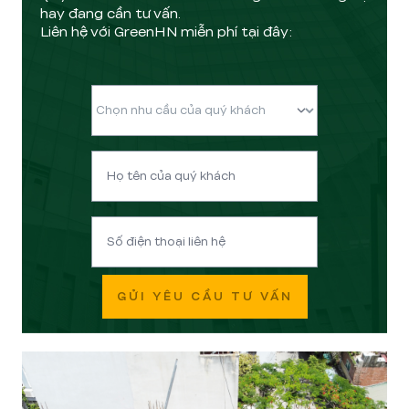
hay đang cần tư vấn.
Liên hệ với GreenHN miễn phí tại đây:
GỬI YÊU CẦU TƯ VẤN