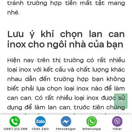
tránh trường hợp tiền mất tật mang
nhé.
Lưu ý khi chọn lan can
inox cho ngôi nhà của bạn
Hiện nay trên thị trường có rất nhiều
loại inox với kết cấu và chất lượng khác
nhau dẫn đến trường hợp bạn không
biết phải lựa chọn loại inox nào để làm
can can. Có rất nhiều loại inox được sử
dụng để làm lan can, trước tiên chúng
ta phải biết thành phần chính của inox
là sắt và một số kim loại khác và chất
0967.212.388
Chat Zalo
Messenger
WhatsApp
Viber