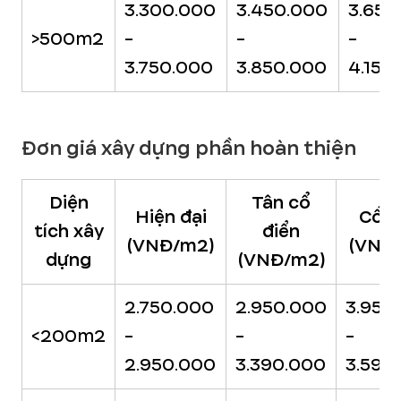
3.300.000
3.450.000
3.650
>500m2
-
-
-
3.750.000
3.850.000
4.150
Đơn giá xây dựng phần hoàn thiện
Diện
Tân cổ
Hiện đại
Cổ đ
tích xây
điển
(VNĐ/m2)
(VNĐ
dựng
(VNĐ/m2)
2.750.000
2.950.000
3.950
<200m2
-
-
-
2.950.000
3.390.000
3.590