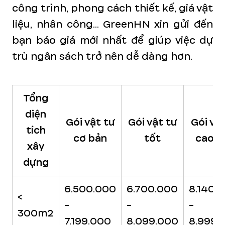
công trình, phong cách thiết kế, giá vật
liệu, nhân công... GreenHN xin gửi đến
bạn báo giá mới nhất để giúp việc dự
trù ngân sách trở nên dễ dàng hơn.
Tổng
diện
Gói vật tư
Gói vật tư
Gói vậ
tích
cơ bản
tốt
cao c
xây
dựng
6.500.000
6.700.000
8.140.
<
-
-
-
300m2
7.199.000
8.099.000
8.999.