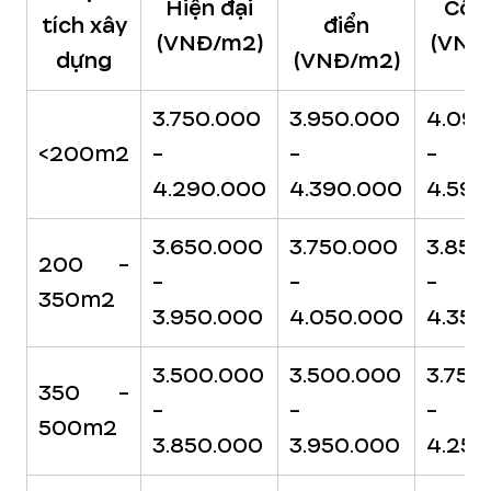
Hiện đại
Cổ đ
tích xây
điển
(VNĐ/m2)
(VNĐ
dựng
(VNĐ/m2)
3.750.000
3.950.000
4.090
<200m2
-
-
-
4.290.000
4.390.000
4.590
3.650.000
3.750.000
3.850
200 -
-
-
-
350m2
3.950.000
4.050.000
4.350
3.500.000
3.500.000
3.750
350 -
-
-
-
500m2
3.850.000
3.950.000
4.250