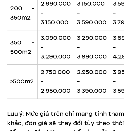
2.990.000
3.150.000
3.590
200 -
-
-
-
350m2
3.150.000
3.590.000
3.790
3.090.000
3.290.000
3.890
350 -
-
-
-
500m2
3.290.000
3.890.000
4.290
2.750.000
2.950.000
3.950
>500m2
-
-
-
2.950.000
3.390.000
3.590
Lưu ý:
Mức giá trên chỉ mang tính tham
khảo, đơn giá sẽ thay đổi tùy theo thời