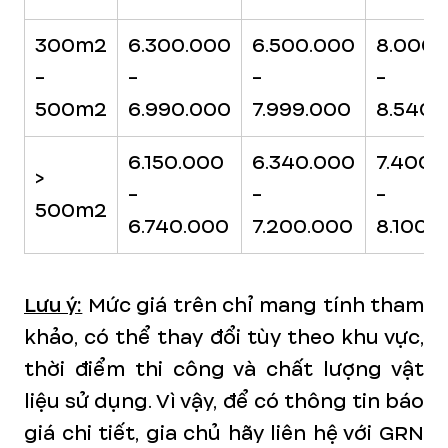
300m2
6.300.000
6.500.000
8.000.
-
-
-
-
500m2
6.990.000
7.999.000
8.540.
6.150.000
6.340.000
7.400.
>
-
-
-
500m2
6.740.000
7.200.000
8.100.
Lưu ý:
Mức giá trên chỉ mang tính tham
khảo, có thể thay đổi tùy theo khu vực,
thời điểm thi công và chất lượng vật
liệu sử dụng. Vì vậy, để có thông tin báo
giá chi tiết, gia chủ hãy liên hệ với GRN