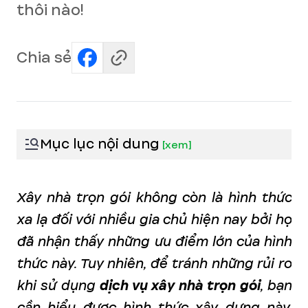
thôi nào!
Chia sẻ
Mục lục nội dung
[
xem
]
Xây nhà trọn gói không còn là hình thức
xa lạ đối với nhiều gia chủ hiện nay bởi họ
đã nhận thấy những ưu điểm lớn của hình
thức này. Tuy nhiên, để tránh những rủi ro
khi sử dụng
dịch vụ xây nhà trọn gói
, bạn
cần hiểu được hình thức xây dựng này.