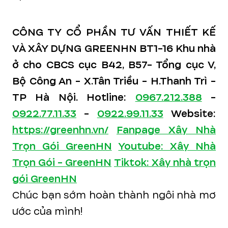
CÔNG TY CỔ PHẦN TƯ VẤN THIẾT KẾ
VÀ XÂY DỰNG GREENHN
BT1-16 Khu nhà
ở cho CBCS cục B42, B57- Tổng cục V,
Bộ Công An - X.Tân Triều - H.Thanh Trì -
TP Hà Nội.
Hotline:
0967.212.388
-
0922.77.11.33
-
0922.99.11.33
Website:
https://greenhn.vn/
Fanpage Xây Nhà
Trọn Gói GreenHN
Youtube: Xây Nhà
Trọn Gói - GreenHN
Tiktok: Xây nhà trọn
gói GreenHN
Chúc bạn sớm hoàn thành ngôi nhà mơ
ước của mình!