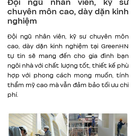
Đội ngũ nhân viên, kỹ sư
chuyên môn cao, dày dặn kinh
nghiệm
Đội ngũ nhân viên, kỹ sư chuyên môn
cao, dày dặn kinh nghiệm tại GreenHN
tự tin sẽ mang đến cho gia đình bạn
ngôi nhà với chất lượng tốt, thiết kế phù
hợp với phong cách mong muốn, tính
thẩm mỹ cao mà vẫn đảm bảo tối ưu chi
phí.