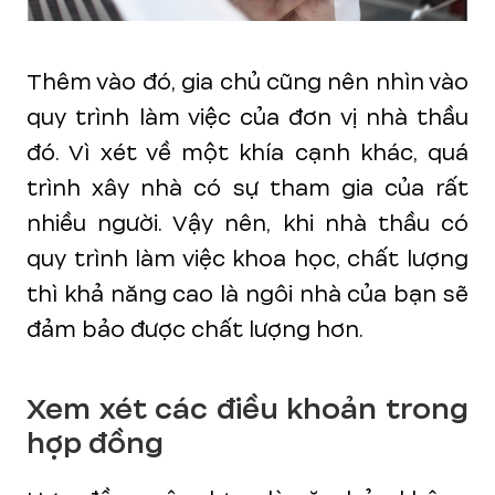
Thêm vào đó, gia chủ cũng nên nhìn vào
quy trình làm việc của đơn vị nhà thầu
đó. Vì xét về một khía cạnh khác, quá
trình xây nhà có sự tham gia của rất
nhiều người. Vậy nên, khi nhà thầu có
quy trình làm việc khoa học, chất lượng
thì khả năng cao là ngôi nhà của bạn sẽ
đảm bảo được chất lượng hơn.
Xem xét các điều khoản trong
hợp đồng