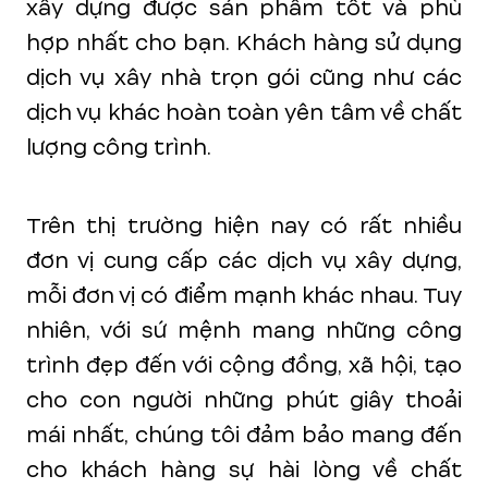
xây dựng được sản phẩm tốt và phù
hợp nhất cho bạn. Khách hàng sử dụng
dịch vụ xây nhà trọn gói cũng như các
dịch vụ khác hoàn toàn yên tâm về chất
lượng công trình.
Trên thị trường hiện nay có rất nhiều
đơn vị cung cấp các dịch vụ xây dựng,
mỗi đơn vị có điểm mạnh khác nhau. Tuy
nhiên, với sứ mệnh mang những công
trình đẹp đến với cộng đồng, xã hội, tạo
cho con người những phút giây thoải
mái nhất, chúng tôi đảm bảo mang đến
cho khách hàng sự hài lòng về chất