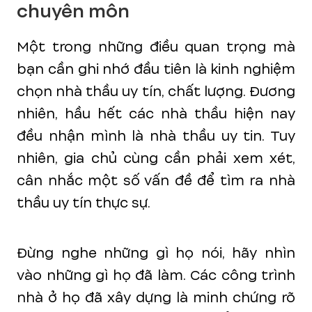
chuyên môn
Một trong những điều quan trọng mà
bạn cần ghi nhớ đầu tiên là kinh nghiệm
chọn nhà thầu uy tín, chất lượng. Đương
nhiên, hầu hết các nhà thầu hiện nay
đều nhận mình là nhà thầu uy tin. Tuy
nhiên, gia chủ cùng cần phải xem xét,
cân nhắc một số vấn đề để tìm ra nhà
thầu uy tín thực sự.
Đừng nghe những gì họ nói, hãy nhìn
vào những gì họ đã làm. Các công trình
nhà ở họ đã xây dựng là minh chứng rõ