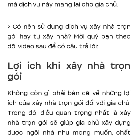
mà dịch vụ này mang lại cho gia chủ.
> Có nên sử dụng dịch vụ xây nhà trọn
gói hay tự xây nhà? Mời quý bạn theo
dõi video sau để có câu trả lời:
Lợi ích khi xây nhà trọn
gói
Không còn gì phải bàn cãi về những lợi
ích của xây nhà trọn gói đối với gia chủ.
Trong đó, điều quan trọng nhất là xây
nhà trọn gói sẽ giúp gia chủ xây dựng
được ngôi nhà như mong muốn, chất