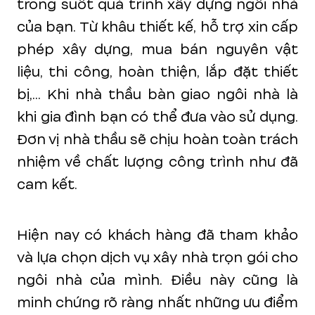
trong suốt quá trình xây dựng ngôi nhà
của bạn. Từ khâu thiết kế, hỗ trợ xin cấp
phép xây dựng, mua bán nguyên vật
liệu, thi công, hoàn thiện, lắp đặt thiết
bị,... Khi nhà thầu bàn giao ngôi nhà là
khi gia đình bạn có thể đưa vào sử dụng.
Đơn vị nhà thầu sẽ chịu hoàn toàn trách
nhiệm về chất lượng công trình như đã
cam kết.
Hiện nay có khách hàng đã tham khảo
và lựa chọn dịch vụ xây nhà trọn gói cho
ngôi nhà của mình. Điều này cũng là
minh chứng rõ ràng nhất những ưu điểm