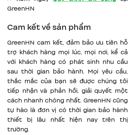
GreenHN
Cam kết về sản phẩm
GreenHN cam kết, đảm bảo ưu tiên hỗ
trợ khách hàng mọi lúc, mọi nơi, kể cả
với khách hàng có phát sinh nhu cầu
sau thời gian bảo hành. Mọi yêu cầu,
thắc mắc của bạn sẽ được chúng tôi
tiếp nhận và phản hồi, giải quyết một
cách nhanh chóng nhất. GreenHN cũng
tự hào là đơn vị có thời gian bảo hành
thiết bị lâu nhất hiện nay trên thị
trường.