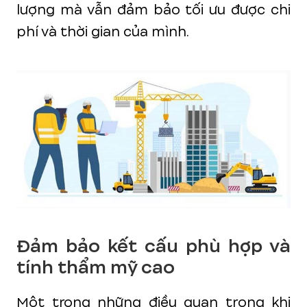
lượng mà vẫn đảm bảo tối ưu được chi
phí và thời gian của mình.
Đảm bảo kết cấu phù hợp và
tính thẩm mỹ cao
Một trong những điều quan trọng khi