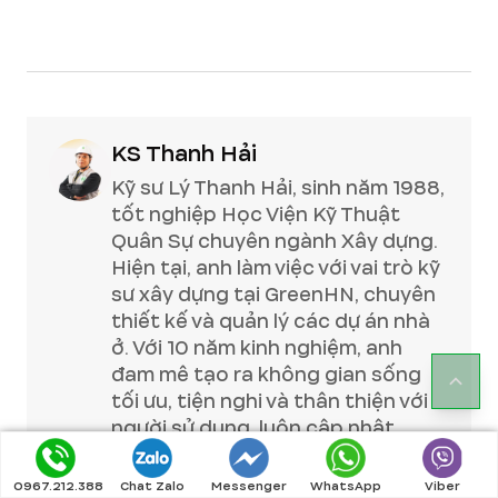
KS Thanh Hải
Kỹ sư Lý Thanh Hải, sinh năm 1988,
tốt nghiệp Học Viện Kỹ Thuật
Quân Sự chuyên ngành Xây dựng.
Hiện tại, anh làm việc với vai trò kỹ
sư xây dựng tại GreenHN, chuyên
thiết kế và quản lý các dự án nhà
ở. Với 10 năm kinh nghiệm, anh
đam mê tạo ra không gian sống
tối ưu, tiện nghi và thân thiện với
người sử dụng, luôn cập nhật
công nghệ và xu hướng mới trong
ngành.
0967.212.388
Chat Zalo
Messenger
WhatsApp
Viber