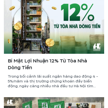
Bí Mật Lợi Nhuận 12% Từ Tòa Nhà
Dòng Tiền
Trong bối cảnh lãi suất ngân hàng dao động 4 -
5%/năm và thị trường chứng khoán đầy biến
động, ngày càng nhiều nhà đầu tư Hà Nội tìm
đến một kênh tích sản vừa bền vững, vừa tạo ra
dòng tiền thụ động mỗi tháng: xây tòa nhà dòng
tiền – CCMN – căn hộ dịch vụ.