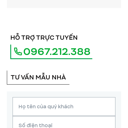
HỖ TRỢ TRỰC TUYẾN
0967.212.388
TƯ VẤN MẪU NHÀ