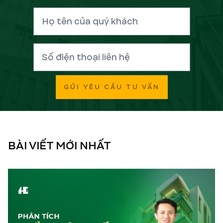
GỬI YÊU CẦU TƯ VẤN
BÀI VIẾT MỚI NHẤT