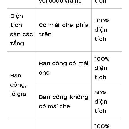
với code vỉa hè
tích
Diện
100%
tích
Có mái che phía
diện
sàn các
trên
tích
tầng
100%
Ban công có mái
diện
che
Ban
tích
công,
50%
lô gia
Ban công không
diện
có mái che
tích
100%