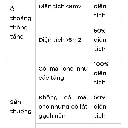
Diện tích <8m2
diện
Ô
tích
thoáng,
thông
50%
tầng
Diện tích >8m2
diện
tích
100%
Có mái che như
diện
các tầng
tích
Không có mái
50%
Sân
che nhưng có lát
diện
thượng
gạch nền
tích