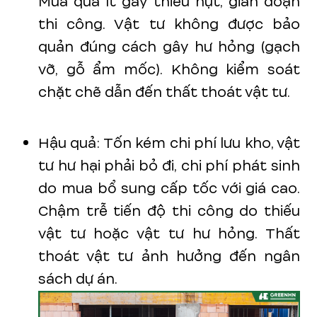
Mua quá ít gây thiếu hụt, gián đoạn
thi công. Vật tư không được bảo
quản đúng cách gây hư hỏng (gạch
vỡ, gỗ ẩm mốc). Không kiểm soát
chặt chẽ dẫn đến thất thoát vật tư.
Hậu quả: Tốn kém chi phí lưu kho, vật
tư hư hại phải bỏ đi, chi phí phát sinh
do mua bổ sung cấp tốc với giá cao.
Chậm trễ tiến độ thi công do thiếu
vật tư hoặc vật tư hư hỏng. Thất
thoát vật tư ảnh hưởng đến ngân
sách dự án.