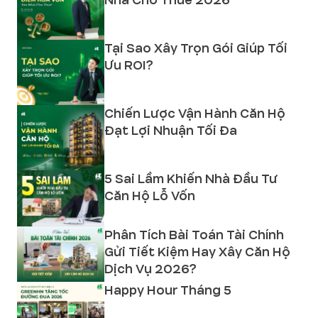
Tại Sao Xây Trọn Gói Giúp Tối
Ưu ROI?
Chiến Lược Vận Hành Căn Hộ
Đạt Lợi Nhuận Tối Đa
5 Sai Lầm Khiến Nhà Đầu Tư
Căn Hộ Lỗ Vốn
Phân Tích Bài Toán Tài Chính
Gửi Tiết Kiệm Hay Xây Căn Hộ
Dịch Vụ 2026?
Happy Hour Tháng 5