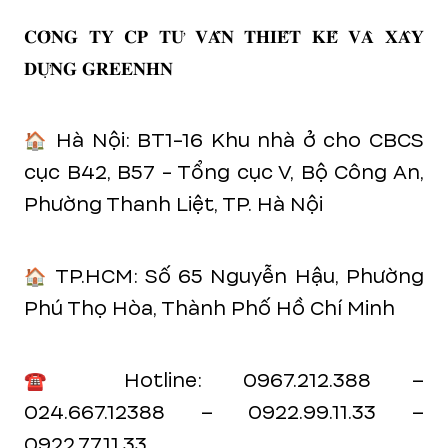
𝐂𝐎̂𝐍𝐆 𝐓𝐘 𝐂𝐏 𝐓𝐔̛ 𝐕𝐀̂́𝐍 𝐓𝐇𝐈𝐄̂́𝐓 𝐊𝐄̂́ 𝐕𝐀̀ 𝐗𝐀̂𝐘
𝐃𝐔̛̣𝐍𝐆 𝐆𝐑𝐄𝐄𝐍𝐇𝐍
🏠 Hà Nội: BT1-16 Khu nhà ở cho CBCS
cục B42, B57 - Tổng cục V, Bộ Công An,
Phường Thanh Liệt, TP. Hà Nội
🏠 TP.HCM: Số 65 Nguyễn Hậu, Phường
Phú Thọ Hòa, Thành Phố Hồ Chí Minh
☎️ Hotline: 0967.212.388 –
024.667.12388 – 0922.99.11.33 –
0922.77.11.33