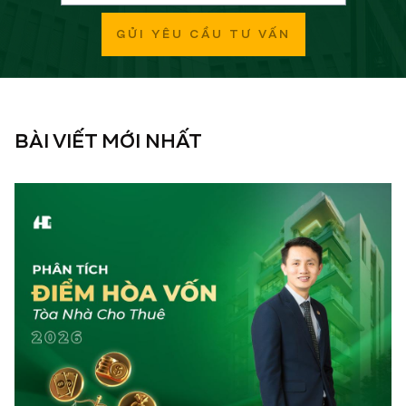
GỬI YÊU CẦU TƯ VẤN
BÀI VIẾT MỚI NHẤT