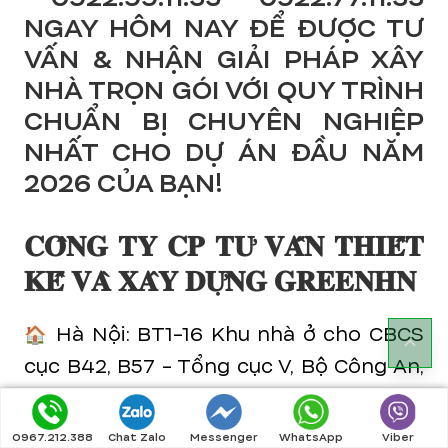
NGAY HÔM NAY ĐỂ ĐƯỢC TƯ
VẤN & NHẬN GIẢI PHÁP XÂY
NHÀ TRỌN GÓI VỚI QUY TRÌNH
CHUẨN BỊ CHUYÊN NGHIỆP
NHẤT CHO DỰ ÁN ĐẦU NĂM
2026 CỦA BẠN!
𝐂𝐎̂𝐍𝐆 𝐓𝐘 𝐂𝐏 𝐓𝐔̛ 𝐕𝐀̂́𝐍 𝐓𝐇𝐈𝐄̂́𝐓
𝐊𝐄̂́ 𝐕𝐀̀ 𝐗𝐀̂𝐘 𝐃𝐔̛̣𝐍𝐆 𝐆𝐑𝐄𝐄𝐍𝐇𝐍
🏠 Hà Nội: BT1-16 Khu nhà ở cho CBCS
cục B42, B57 - Tổng cục V, Bộ Công An,
Phường Thanh Liệt, TP. Hà Nội
0967.212.388
Chat Zalo
Messenger
WhatsApp
Viber