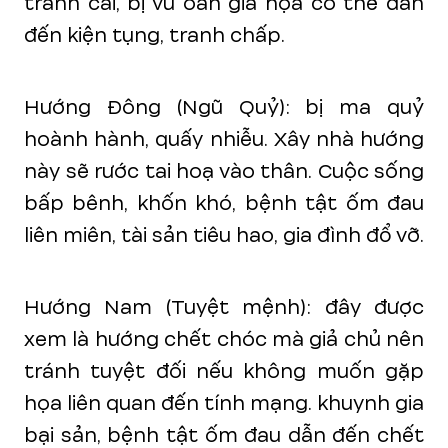
tranh cãi, bị vu oan giá họa có thể dẫn
đến kiện tụng, tranh chấp.
Hướng Đông (Ngũ Quỷ): bị ma quỷ
hoành hành, quấy nhiễu. Xây nhà hướng
này sẽ rước tai hoạ vào thân. Cuộc sống
bấp bênh, khốn khó, bệnh tật ốm đau
liên miên, tài sản tiêu hao, gia đình đổ vỡ.
Hướng Nam (Tuyệt mệnh): đây được
xem là hướng chết chóc mà giả chủ nên
tránh tuyệt đối nếu không muốn gặp
họa liên quan đến tính mạng. khuynh gia
bại sản, bệnh tật ốm đau dẫn đến chết