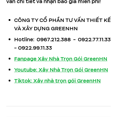
vấn chi tiết và nhận báo giá miễn phí!
CÔNG TY CỔ PHẦN TƯ VẤN THIẾT KẾ
VÀ XÂY DỰNG GREENHN
Hotline: 0967.212.388 - 0922.77.11.33
- 0922.99.11.33
Fanpage Xây Nhà Trọn Gói GreenHN
Youtube: Xây Nhà Trọn Gói GreenHN
Tiktok: Xây nhà trọn gói GreenHN