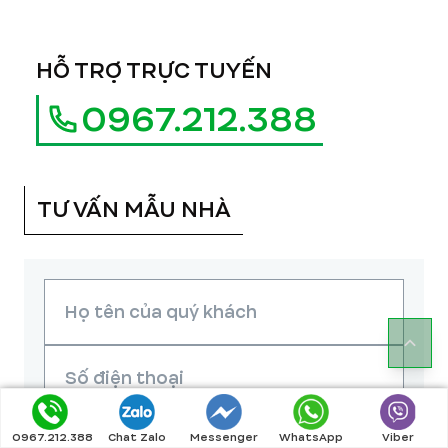
HỖ TRỢ TRỰC TUYẾN
0967.212.388
TƯ VẤN MẪU NHÀ
0967.212.388
Chat Zalo
Messenger
WhatsApp
Viber