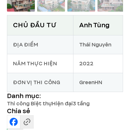
CHỦ ĐẦU TƯ
Anh Tùng
ĐỊA ĐIỂM
Thái Nguyên
NĂM THỰC HIỆN
2022
ĐƠN VỊ THI CÔNG
GreenHN
Danh mục:
Thi công Biệt thự
Hiện đại
3 tầng
Chia sẻ