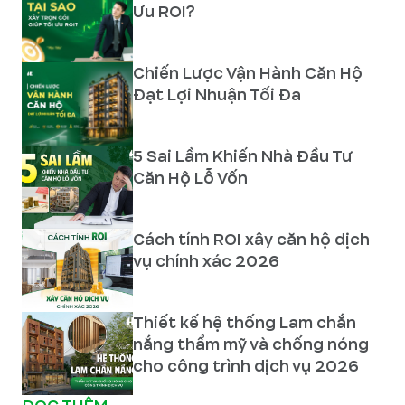
Ưu ROI?
Chiến Lược Vận Hành Căn Hộ
Đạt Lợi Nhuận Tối Đa
5 Sai Lầm Khiến Nhà Đầu Tư
Căn Hộ Lỗ Vốn
Cách tính ROI xây căn hộ dịch
vụ chính xác 2026
Thiết kế hệ thống Lam chắn
nắng thẩm mỹ và chống nóng
cho công trình dịch vụ 2026