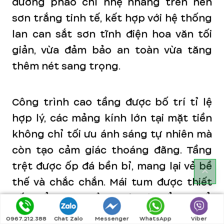
đường phào chỉ nhẹ nhàng trên nền
sơn trắng tinh tế, kết hợp với hệ thống
lan can sắt sơn tĩnh điện hoa văn tối
giản, vừa đảm bảo an toàn vừa tăng
thêm nét sang trọng.
Công trình cao tầng được bố trí tỉ lệ
hợp lý, các mảng kính lớn tại mặt tiền
không chỉ tối ưu ánh sáng tự nhiên mà
còn tạo cảm giác thoáng đãng. Tầng
trệt được ốp đá bền bỉ, mang lại vẻ bề
thế và chắc chắn. Mái tum được thiết
kế thẩm mỹ, đồng bộ với tổng thể,
trong khi ban công các tầng được tận
0967.212.388
Chat Zalo
Messenger
WhatsApp
Viber