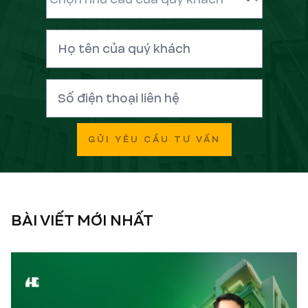
GỬI YÊU CẦU TƯ VẤN
BÀI VIẾT MỚI NHẤT