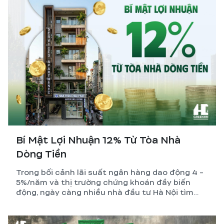
Bí Mật Lợi Nhuận 12% Từ Tòa Nhà
Dòng Tiền
Trong bối cảnh lãi suất ngân hàng dao động 4 -
5%/năm và thị trường chứng khoán đầy biến
động, ngày càng nhiều nhà đầu tư Hà Nội tìm
đến một kênh tích sản vừa bền vững, vừa tạo ra
dòng tiền thụ động mỗi tháng: xây tòa nhà dòng
tiền – CCMN – căn hộ dịch vụ.