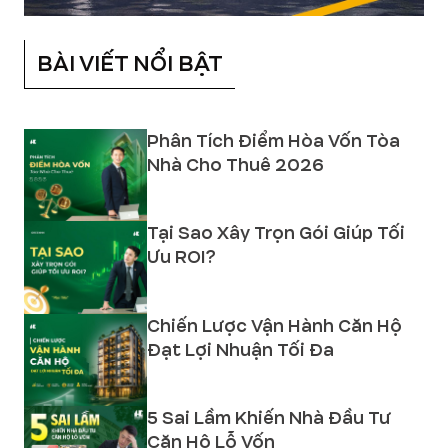
BÀI VIẾT NỔI BẬT
Phân Tích Điểm Hòa Vốn Tòa
Nhà Cho Thuê 2026
Tại Sao Xây Trọn Gói Giúp Tối
Ưu ROI?
Chiến Lược Vận Hành Căn Hộ
Đạt Lợi Nhuận Tối Đa
5 Sai Lầm Khiến Nhà Đầu Tư
Căn Hộ Lỗ Vốn